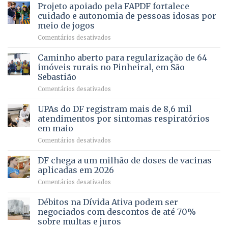
MENTAL
Projeto apoiado pela FAPDF fortalece
apoiadores
de
PREVENTIVA
e
internação
cuidado e autonomia de pessoas idosas por
demonstra
involuntária
meio de jogos
força
humanizada
em
Comentários desativados
política
Projeto
em
apoiado
Caminho aberto para regularização de 64
lançamento
pela
de
imóveis rurais no Pinheiral, em São
FAPDF
pré-
Sebastião
fortalece
candidatura
em
Comentários desativados
cuidado
Caminho
e
aberto
autonomia
UPAs do DF registram mais de 8,6 mil
para
de
atendimentos por sintomas respiratórios
regularização
pessoas
em maio
de
idosas
em
Comentários desativados
64
por
UPAs
imóveis
meio
do
rurais
de
DF chega a um milhão de doses de vacinas
DF
no
jogos
aplicadas em 2026
registram
Pinheiral,
em
Comentários desativados
mais
em
DF
de
São
chega
Débitos na Dívida Ativa podem ser
8,6
Sebastião
a
mil
negociados com descontos de até 70%
um
atendimentos
sobre multas e juros
milhão
por