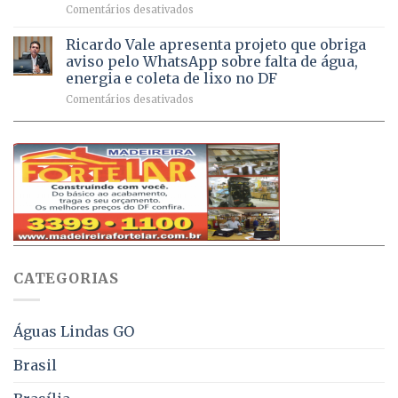
em
Comentários desativados
de
sintomas
Débitos
doses
respiratórios
na
de
Ricardo Vale apresenta projeto que obriga
em
Dívida
vacinas
maio
aviso pelo WhatsApp sobre falta de água,
Ativa
aplicadas
energia e coleta de lixo no DF
podem
em
em
Comentários desativados
ser
2026
Ricardo
negociados
Vale
com
apresenta
descontos
projeto
de
que
até
obriga
70%
aviso
sobre
pelo
multas
WhatsApp
e
sobre
juros
falta
CATEGORIAS
de
água,
energia
e
Águas Lindas GO
coleta
de
Brasil
lixo
no