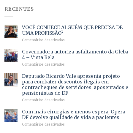
RECENTES
VOCÊ CONHECE ALGUÉM QUE PRECISA DE
UMA PROFISSÃO?
em
Comentários desativados
VOCÊ
CONHECE
Governadora autoriza asfaltamento da Gleba
ALGUÉM
4 – Vista Bela
QUE
em
Comentários desativados
PRECISA
Governadora
DE
autoriza
Deputado Ricardo Vale apresenta projeto
UMA
asfaltamento
PROFISSÃO?
para combater descontos ilegais em
da
contracheques de servidores, aposentados e
Gleba
pensionistas do DF
4
–
em
Comentários desativados
Vista
Deputado
Bela
Ricardo
Com mais cirurgias e menos espera, Opera
Vale
DF devolve qualidade de vida a pacientes
apresenta
em
Comentários desativados
projeto
Com
para