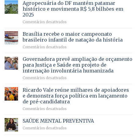
mais
Agropecuária do DF mantém patamar
combater
cirurgias
descontos
histórico e movimenta R$ 5,8 bilhões em
e
ilegais
2025
menos
em
em
Comentários desativados
espera,
contracheques
Agropecuária
Opera
de
do
DF
Brasília recebe o maior campeonato
servidores,
DF
devolve
aposentados
brasileiro infantil de natação da história
mantém
qualidade
e
em
Comentários desativados
patamar
de
pensionistas
Brasília
histórico
vida
do
recebe
Governadora prevê ampliação de orçamento
e
a
DF
o
movimenta
pacientes
para Justiça e Saúde em projeto de
maior
R$
internação involuntária humanizada
campeonato
5,8
em
Comentários desativados
brasileiro
bilhões
Governadora
infantil
em
prevê
de
Ricardo Vale reúne milhares de apoiadores
2025
ampliação
natação
e demonstra força política em lançamento
de
da
de pré-candidatura
orçamento
história
em
Comentários desativados
para
Ricardo
Justiça
Vale
e
SAÚDE MENTAL PREVENTIVA
reúne
Saúde
em
Comentários desativados
milhares
em
SAÚDE
de
projeto