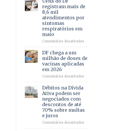
UPAs do DF
por
para
registram mais de
meio
regularização
8,6 mil
de
de
atendimentos por
jogos
64
sintomas
imóveis
respiratórios em
rurais
maio
no
Pinheiral,
em
Comentários desativados
em
UPAs
São
do
DF chega a um
Sebastião
DF
milhão de doses de
registram
vacinas aplicadas
mais
em 2026
de
8,6
em
Comentários desativados
mil
DF
atendimentos
chega
Débitos na Dívida
por
a
Ativa podem ser
sintomas
um
negociados com
respiratórios
milhão
descontos de até
em
de
70% sobre multas
maio
doses
e juros
de
vacinas
em
Comentários desativados
aplicadas
Débitos
em