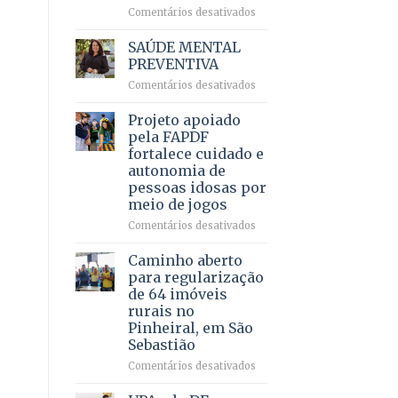
em
em
Comentários desativados
projeto
Ricardo
de
Vale
SAÚDE MENTAL
internação
reúne
PREVENTIVA
involuntária
milhares
humanizada
em
Comentários desativados
de
SAÚDE
apoiadores
MENTAL
Projeto apoiado
e
PREVENTIVA
demonstra
pela FAPDF
força
fortalece cuidado e
política
autonomia de
em
pessoas idosas por
lançamento
meio de jogos
de
pré-
em
Comentários desativados
candidatura
Projeto
apoiado
Caminho aberto
pela
para regularização
FAPDF
de 64 imóveis
fortalece
rurais no
cuidado
Pinheiral, em São
e
Sebastião
autonomia
de
em
Comentários desativados
pessoas
Caminho
idosas
aberto