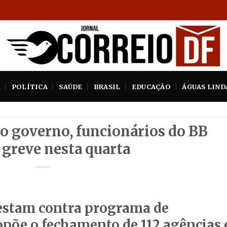
A
POLÍTICA
SAÚDE
BRASIL
EDUCAÇÃO
ÁGUAS LIND
o governo, funcionários do BB
greve nesta quarta
testam contra programa de
opõe o fechamento de 112 agências 