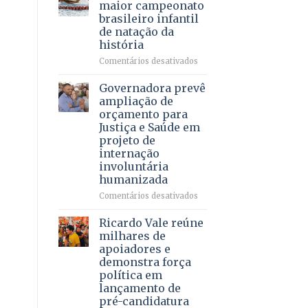
DF
maior campeonato
vida
mantém
brasileiro infantil
a
patamar
de natação da
pacientes
histórico
história
e
movimenta
em
Comentários desativados
R$
Brasília
5,8
recebe
Governadora prevê
bilhões
o
ampliação de
em
maior
orçamento para
2025
campeonato
Justiça e Saúde em
brasileiro
projeto de
infantil
internação
de
involuntária
natação
humanizada
da
história
em
Comentários desativados
Governadora
prevê
Ricardo Vale reúne
ampliação
milhares de
de
apoiadores e
orçamento
demonstra força
para
política em
Justiça
lançamento de
e
pré-candidatura
Saúde