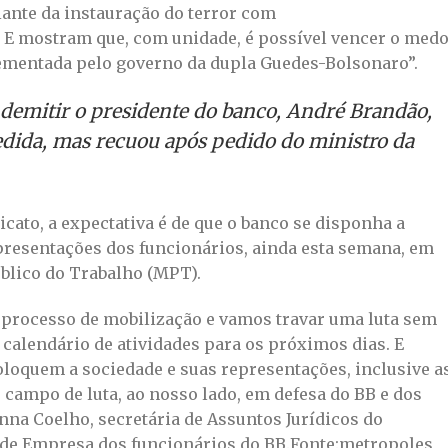
ante da instauração do terror com
E mostram que, com unidade, é possível vencer o med
plementada pelo governo da dupla Guedes-Bolsonaro”.
 demitir o presidente do banco, André Brandão,
dida, mas recuou após pedido do ministro da
cato, a expectativa é de que o banco se disponha a
epresentações dos funcionários, ainda esta semana, em
blico do Trabalho (MPT).
 processo de mobilização e vamos travar uma luta sem
calendário de atividades para os próximos dias. E
oloquem a sociedade e suas representações, inclusive a
campo de luta, ao nosso lado, em defesa do BB e dos
nna Coelho, secretária de Assuntos Jurídicos do
 de Empresa dos funcionários do BB.Fonte:metropoles