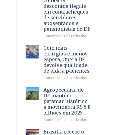
combater
4
descontos ilegais
–
em contracheques
Vista
de servidores,
Bela
aposentados e
pensionistas do DF
em
Comentários desativados
Deputado
Ricardo
Com mais
Vale
cirurgias e menos
apresenta
espera, Opera DF
projeto
devolve qualidade
para
de vida a pacientes
combater
descontos
em
Comentários desativados
ilegais
Com
em
mais
Agropecuária do
contracheques
cirurgias
DF mantém
de
e
patamar histórico
servidores,
menos
e movimenta R$ 5,8
aposentados
espera,
bilhões em 2025
e
Opera
pensionistas
DF
em
Comentários desativados
do
devolve
Agropecuária
DF
qualidade
do
Brasília recebe o
de