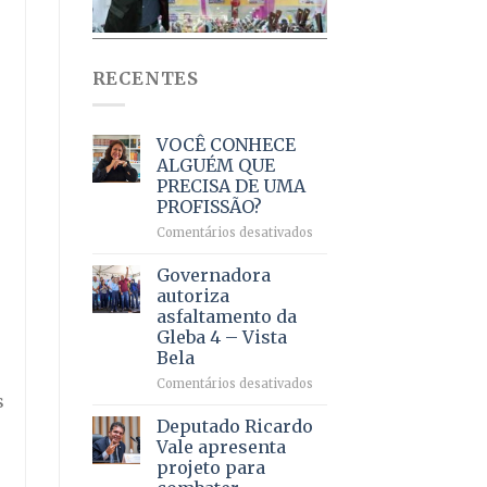
o
RECENTES
VOCÊ CONHECE
ALGUÉM QUE
PRECISA DE UMA
PROFISSÃO?
em
Comentários desativados
VOCÊ
CONHECE
Governadora
ALGUÉM
autoriza
QUE
asfaltamento da
PRECISA
Gleba 4 – Vista
DE
Bela
UMA
PROFISSÃO?
em
Comentários desativados
s
Governadora
autoriza
Deputado Ricardo
asfaltamento
Vale apresenta
da
projeto para
Gleba