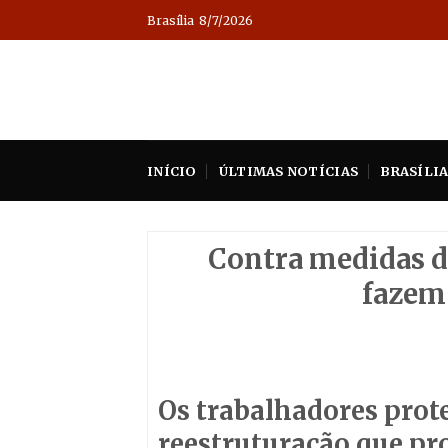
Skip
Brasília
8/7/2026
to
content
INÍCIO
ÚLTIMAS NOTÍCIAS
BRASÍLI
Contra medidas d
fazem 
Os trabalhadores pro
reestruturação que pr