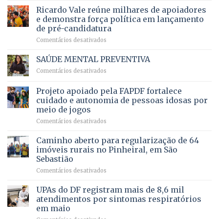
em
prevê
de
Ricardo Vale reúne milhares de apoiadores
2025
ampliação
natação
e demonstra força política em lançamento
de
da
de pré-candidatura
orçamento
história
em
Comentários desativados
para
Ricardo
Justiça
Vale
e
SAÚDE MENTAL PREVENTIVA
reúne
Saúde
em
Comentários desativados
milhares
em
SAÚDE
de
projeto
MENTAL
Projeto apoiado pela FAPDF fortalece
apoiadores
de
PREVENTIVA
e
internação
cuidado e autonomia de pessoas idosas por
demonstra
involuntária
meio de jogos
força
humanizada
em
Comentários desativados
política
Projeto
em
apoiado
Caminho aberto para regularização de 64
lançamento
pela
de
imóveis rurais no Pinheiral, em São
FAPDF
pré-
Sebastião
fortalece
candidatura
em
Comentários desativados
cuidado
Caminho
e
aberto
autonomia
UPAs do DF registram mais de 8,6 mil
para
de
atendimentos por sintomas respiratórios
regularização
pessoas
em maio
de
idosas