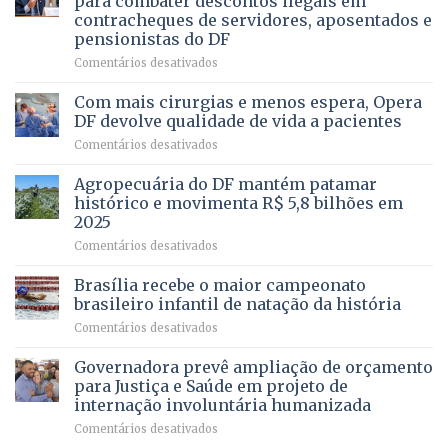
para combater descontos ilegais em
da
contracheques de servidores, aposentados e
Gleba
pensionistas do DF
4
–
em
Comentários desativados
Vista
Deputado
Bela
Ricardo
Com mais cirurgias e menos espera, Opera
Vale
DF devolve qualidade de vida a pacientes
apresenta
em
Comentários desativados
projeto
Com
para
mais
Agropecuária do DF mantém patamar
combater
cirurgias
descontos
histórico e movimenta R$ 5,8 bilhões em
e
ilegais
2025
menos
em
em
Comentários desativados
espera,
contracheques
Agropecuária
Opera
de
do
DF
Brasília recebe o maior campeonato
servidores,
DF
devolve
aposentados
brasileiro infantil de natação da história
mantém
qualidade
e
em
Comentários desativados
patamar
de
pensionistas
Brasília
histórico
vida
do
recebe
Governadora prevê ampliação de orçamento
e
a
DF
o
movimenta
pacientes
para Justiça e Saúde em projeto de
maior
R$
internação involuntária humanizada
campeonato
5,8
em
Comentários desativados
brasileiro
bilhões
Governadora
infantil