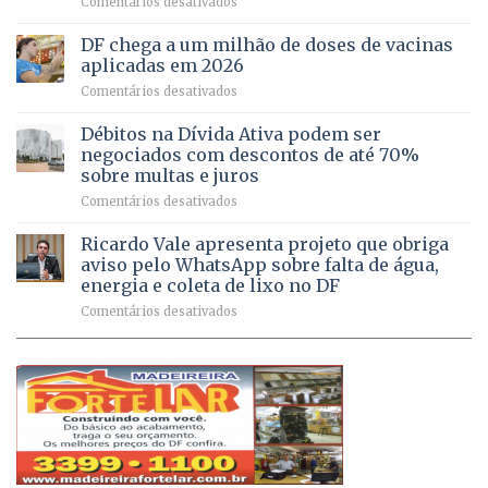
em
Comentários desativados
64
por
UPAs
imóveis
meio
do
rurais
de
DF chega a um milhão de doses de vacinas
DF
no
jogos
aplicadas em 2026
registram
Pinheiral,
em
Comentários desativados
mais
em
DF
de
São
chega
Débitos na Dívida Ativa podem ser
8,6
Sebastião
a
mil
negociados com descontos de até 70%
um
atendimentos
sobre multas e juros
milhão
por
em
Comentários desativados
de
sintomas
Débitos
doses
respiratórios
na
de
Ricardo Vale apresenta projeto que obriga
em
Dívida
vacinas
maio
aviso pelo WhatsApp sobre falta de água,
Ativa
aplicadas
energia e coleta de lixo no DF
podem
em
em
Comentários desativados
ser
2026
Ricardo
negociados
Vale
com
apresenta
descontos
projeto
de
que
até
obriga
70%
aviso
sobre
pelo
multas
WhatsApp
e