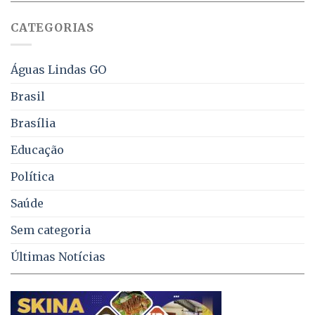
sobre
juros
falta
CATEGORIAS
de
água,
energia
e
Águas Lindas GO
coleta
de
Brasil
lixo
no
Brasília
DF
Educação
Política
Saúde
Sem categoria
Últimas Notícias