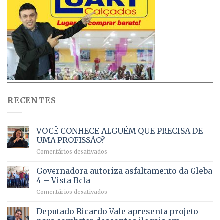
RECENTES
VOCÊ CONHECE ALGUÉM QUE PRECISA DE
UMA PROFISSÃO?
em
Comentários desativados
VOCÊ
CONHECE
Governadora autoriza asfaltamento da Gleba
ALGUÉM
4 – Vista Bela
QUE
em
Comentários desativados
PRECISA
Governadora
DE
autoriza
Deputado Ricardo Vale apresenta projeto
UMA
asfaltamento
PROFISSÃO?