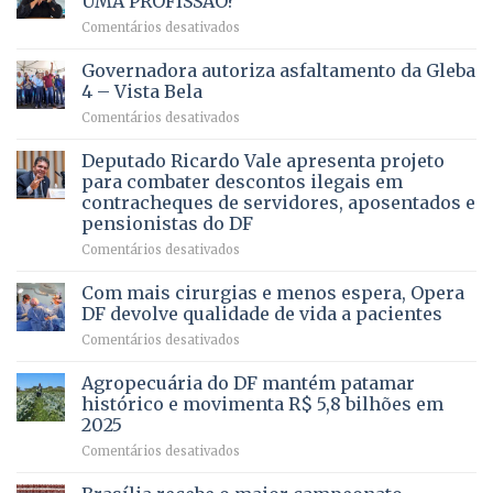
UMA PROFISSÃO?
em
Comentários desativados
VOCÊ
CONHECE
Governadora autoriza asfaltamento da Gleba
ALGUÉM
4 – Vista Bela
QUE
em
Comentários desativados
PRECISA
Governadora
DE
autoriza
Deputado Ricardo Vale apresenta projeto
UMA
asfaltamento
PROFISSÃO?
para combater descontos ilegais em
da
contracheques de servidores, aposentados e
Gleba
pensionistas do DF
4
–
em
Comentários desativados
Vista
Deputado
Bela
Ricardo
Com mais cirurgias e menos espera, Opera
Vale
DF devolve qualidade de vida a pacientes
apresenta
em
Comentários desativados
projeto
Com
para
mais
Agropecuária do DF mantém patamar
combater
cirurgias
descontos
histórico e movimenta R$ 5,8 bilhões em
e
ilegais
2025
menos
em
em
Comentários desativados
espera,
contracheques
Agropecuária
Opera
de
do
DF
servidores,