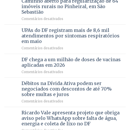
Caminho aberto para regularização de 64
lançamento
pela
de
imóveis rurais no Pinheiral, em São
FAPDF
pré-
Sebastião
fortalece
candidatura
em
Comentários desativados
cuidado
Caminho
e
aberto
autonomia
UPAs do DF registram mais de 8,6 mil
para
de
atendimentos por sintomas respiratórios
regularização
pessoas
em maio
de
idosas
em
Comentários desativados
64
por
UPAs
imóveis
meio
do
rurais
de
DF chega a um milhão de doses de vacinas
DF
no
jogos
aplicadas em 2026
registram
Pinheiral,
em
Comentários desativados
mais
em
DF
de
São
chega
Débitos na Dívida Ativa podem ser
8,6
Sebastião
a
mil
negociados com descontos de até 70%
um
atendimentos
sobre multas e juros
milhão
por
em
Comentários desativados
de
sintomas
Débitos
doses
respiratórios
na
de
Ricardo Vale apresenta projeto que obriga
em
Dívida
vacinas
maio
aviso pelo WhatsApp sobre falta de água,
Ativa
aplicadas
energia e coleta de lixo no DF
podem
em