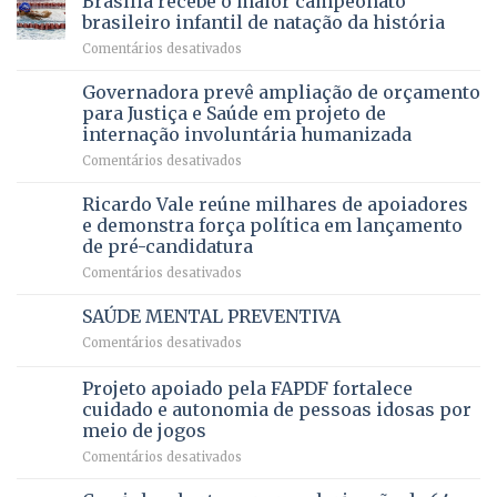
Brasília recebe o maior campeonato
DF
devolve
aposentados
brasileiro infantil de natação da história
mantém
qualidade
e
em
Comentários desativados
patamar
de
pensionistas
Brasília
histórico
vida
do
recebe
Governadora prevê ampliação de orçamento
e
a
DF
o
movimenta
pacientes
para Justiça e Saúde em projeto de
maior
R$
internação involuntária humanizada
campeonato
5,8
em
Comentários desativados
brasileiro
bilhões
Governadora
infantil
em
prevê
de
Ricardo Vale reúne milhares de apoiadores
2025
ampliação
natação
e demonstra força política em lançamento
de
da
de pré-candidatura
orçamento
história
em
Comentários desativados
para
Ricardo
Justiça
Vale
e
SAÚDE MENTAL PREVENTIVA
reúne
Saúde
em
Comentários desativados
milhares
em
SAÚDE
de
projeto
MENTAL
Projeto apoiado pela FAPDF fortalece
apoiadores
de
PREVENTIVA
e
internação
cuidado e autonomia de pessoas idosas por
demonstra
involuntária
meio de jogos
força
humanizada
em
Comentários desativados
política
Projeto
em
apoiado