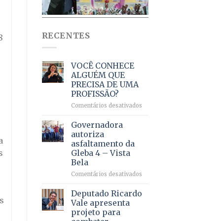
RECENTES
8
VOCÊ CONHECE
ALGUÉM QUE
PRECISA DE UMA
PROFISSÃO?
em
Comentários desativados
VOCÊ
CONHECE
Governadora
ALGUÉM
autoriza
QUE
a
asfaltamento da
PRECISA
s
Gleba 4 – Vista
DE
Bela
UMA
PROFISSÃO?
em
Comentários desativados
Governadora
autoriza
Deputado Ricardo
s
asfaltamento
Vale apresenta
da
projeto para
Gleba