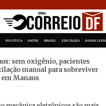
A
POLÍTICA
SAÚDE
BRASIL
EDUCAÇÃO
ÁGUAS LIND
s: sem oxigênio, pacientes
ilação manual para sobreviver
em Manaus
ão mecânica eletrônicos são mais