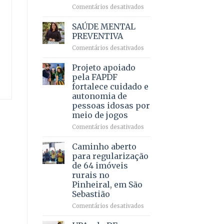
em
em
Comentários desativados
projeto
Ricardo
de
Vale
SAÚDE MENTAL
internação
reúne
PREVENTIVA
involuntária
milhares
humanizada
em
Comentários desativados
de
SAÚDE
apoiadores
MENTAL
Projeto apoiado
e
PREVENTIVA
demonstra
pela FAPDF
força
fortalece cuidado e
política
autonomia de
em
pessoas idosas por
lançamento
meio de jogos
de
pré-
em
Comentários desativados
candidatura
Projeto
apoiado
Caminho aberto
pela
para regularização
FAPDF
de 64 imóveis
fortalece
rurais no
cuidado
Pinheiral, em São
e
Sebastião
autonomia
de
em
Comentários desativados
pessoas
Caminho
idosas
aberto