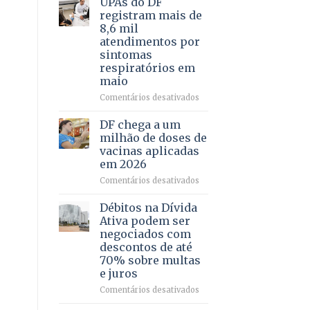
UPAs do DF
por
para
registram mais de
meio
regularização
8,6 mil
de
de
atendimentos por
jogos
64
sintomas
imóveis
respiratórios em
rurais
maio
no
Pinheiral,
em
Comentários desativados
em
UPAs
São
do
DF chega a um
Sebastião
DF
milhão de doses de
registram
vacinas aplicadas
mais
em 2026
de
8,6
em
Comentários desativados
mil
DF
atendimentos
chega
Débitos na Dívida
por
a
Ativa podem ser
sintomas
um
negociados com
respiratórios
milhão
descontos de até
em
de
70% sobre multas
maio
doses
e juros
de
vacinas
em
Comentários desativados
aplicadas
Débitos
em