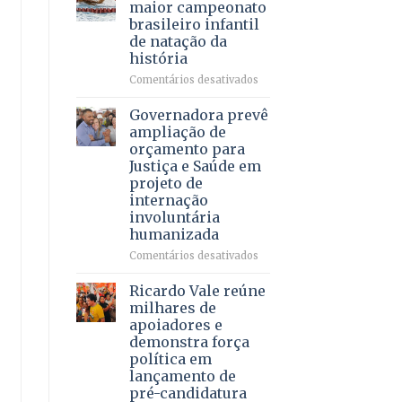
DF
maior campeonato
vida
mantém
brasileiro infantil
a
patamar
de natação da
pacientes
histórico
história
e
movimenta
em
Comentários desativados
R$
Brasília
5,8
recebe
Governadora prevê
bilhões
o
ampliação de
em
maior
orçamento para
2025
campeonato
Justiça e Saúde em
brasileiro
projeto de
infantil
internação
de
involuntária
natação
humanizada
da
história
em
Comentários desativados
Governadora
prevê
Ricardo Vale reúne
ampliação
milhares de
de
apoiadores e
orçamento
demonstra força
para
política em
Justiça
lançamento de
e
pré-candidatura
Saúde