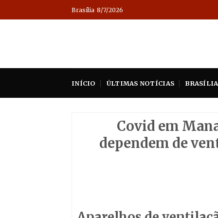
Skip
Brasília
8/7/2026
to
content
INÍCIO
ÚLTIMAS NOTÍCIAS
BRASÍLI
Covid em Manau
dependem de vent
Aparelhos de ventilaç