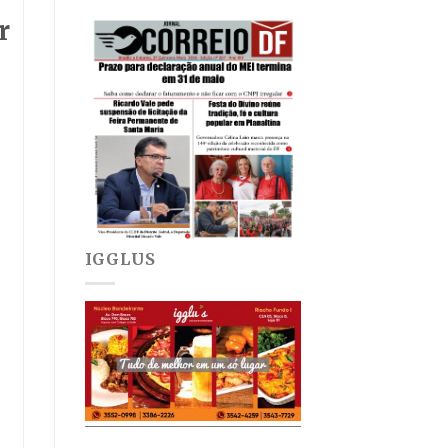
r
IGGLUS
a