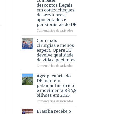
combater
4
descontos ilegais
–
em contracheques
Vista
de servidores,
Bela
aposentados e
pensionistas do DF
-
em
Comentários desativados
Deputado
Ricardo
Com mais
Vale
cirurgias e menos
apresenta
espera, Opera DF
projeto
devolve qualidade
para
de vida a pacientes
combater
descontos
em
Comentários desativados
ilegais
Com
em
mais
Agropecuária do
contracheques
cirurgias
DF mantém
de
e
patamar histórico
servidores,
menos
e movimenta R$ 5,8
aposentados
espera,
bilhões em 2025
e
Opera
pensionistas
DF
em
Comentários desativados
do
devolve
Agropecuária
DF
qualidade
do
Brasília recebe o
de