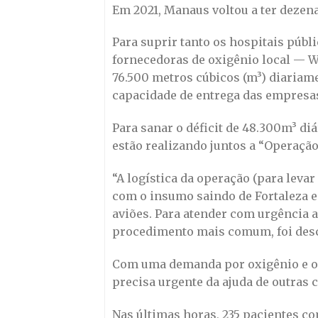
Em 2021, Manaus voltou a ter dezena
Para suprir tanto os hospitais públ
fornecedoras de oxigênio local — W
76.500 metros cúbicos (m³) diariam
capacidade de entrega das empresas
Para sanar o déficit de 48.300m³ di
estão realizando juntos a “Operação
“A logística da operação (para leva
com o insumo saindo de Fortaleza e
aviões. Para atender com urgência as
procedimento mais comum, foi desca
Com uma demanda por oxigênio e ou
precisa urgente da ajuda de outras c
Nas últimas horas, 235 pacientes co