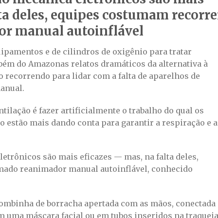
ta deles, equipes costumam recorre
r manual autoinflável
uipamentos e de cilindros de oxigênio para tratar
bém do Amazonas relatos dramáticos da alternativa à
 recorrendo para lidar com a falta de aparelhos de
manual.
tilação é fazer artificialmente o trabalho do qual os
o estão mais dando conta para garantir a respiração e a
etrônicos são mais eficazes — mas, na falta deles,
mado reanimador manual autoinflável, conhecido
ombinha de borracha apertada com as mãos, conectada
em uma máscara facial ou em tubos inseridos na traquei