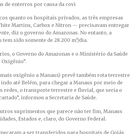
s de enterros por causa da covi
icos quanto os hospitais privados, as três empresas
hite Martins, Carbox e Nitron — precisavam entregar
ente, diz o governo do Amazonas. No entanto, a
 tem sido somente de 28.200 m³/dia.
ários, o Governo do Amazonas e o Ministério da Saúde
 Oxigênio”.
r mais oxigênio a Manaus) prevê também rota terrestre
 indo até Belém, para chegar a Manaus por meio de
 redes, o transporte terrestre e fluvial, que seria o
rtado”, informou a Secretaria de Saúde.
tros suprimentos que parece não ter fim, Manaus
idades, Estados e, claro, do Governo Federal.
meçaram a ser transferidos para hospitais de Goiás,