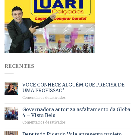
RECENTES
VOCÊ CONHECE ALGUÉM QUE PRECISA DE
UMA PROFISSÃO?
em
Comentários desativados
VOCÊ
CONHECE
Governadora autoriza asfaltamento da Gleba
ALGUÉM
4 – Vista Bela
QUE
em
Comentários desativados
PRECISA
Governadora
DE
autoriza
Deputado Ricardo Vale apresenta projeto
UMA