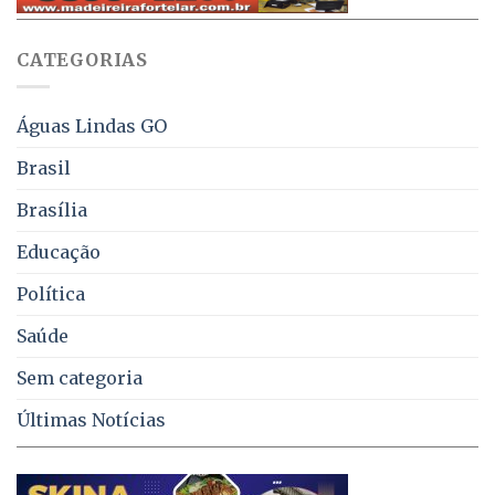
WhatsApp
e
sobre
juros
falta
CATEGORIAS
de
água,
energia
e
Águas Lindas GO
coleta
de
Brasil
lixo
no
Brasília
DF
Educação
Política
Saúde
Sem categoria
Últimas Notícias