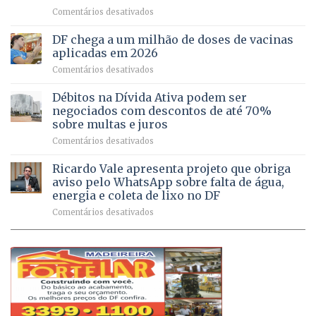
idosas
em
Comentários desativados
64
por
UPAs
imóveis
meio
do
rurais
de
DF chega a um milhão de doses de vacinas
DF
no
jogos
aplicadas em 2026
registram
Pinheiral,
em
Comentários desativados
mais
em
DF
de
São
chega
Débitos na Dívida Ativa podem ser
8,6
Sebastião
a
mil
negociados com descontos de até 70%
um
atendimentos
sobre multas e juros
milhão
por
em
Comentários desativados
de
sintomas
Débitos
doses
respiratórios
na
de
Ricardo Vale apresenta projeto que obriga
em
Dívida
vacinas
maio
aviso pelo WhatsApp sobre falta de água,
Ativa
aplicadas
energia e coleta de lixo no DF
podem
em
em
Comentários desativados
ser
2026
Ricardo
negociados
Vale
com
apresenta
descontos
projeto
de
que
até
obriga
70%
aviso
sobre
pelo
multas