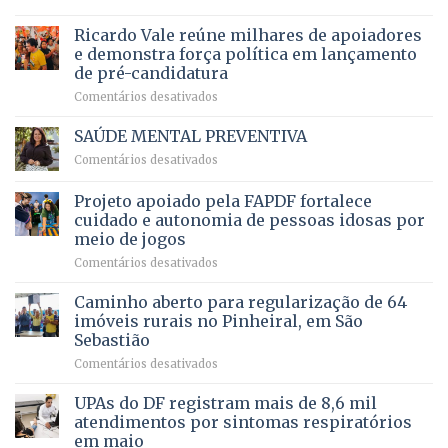
Governadora
infantil
em
prevê
de
Ricardo Vale reúne milhares de apoiadores
2025
ampliação
natação
e demonstra força política em lançamento
de
da
de pré-candidatura
orçamento
história
em
Comentários desativados
para
Ricardo
Justiça
Vale
e
SAÚDE MENTAL PREVENTIVA
reúne
Saúde
em
Comentários desativados
milhares
em
SAÚDE
de
projeto
MENTAL
Projeto apoiado pela FAPDF fortalece
apoiadores
de
PREVENTIVA
e
internação
cuidado e autonomia de pessoas idosas por
demonstra
involuntária
meio de jogos
força
humanizada
em
Comentários desativados
política
Projeto
em
apoiado
Caminho aberto para regularização de 64
lançamento
pela
de
imóveis rurais no Pinheiral, em São
FAPDF
pré-
Sebastião
fortalece
candidatura
em
Comentários desativados
cuidado
Caminho
e
aberto
autonomia
UPAs do DF registram mais de 8,6 mil
para
de
atendimentos por sintomas respiratórios
regularização
pessoas
em maio
de