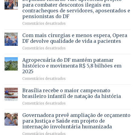
asfaltamento
PROFISSÃO?
para combater descontos ilegais em
da
contracheques de servidores, aposentados e
Gleba
pensionistas do DF
4
–
em
Comentários desativados
Vista
Deputado
Bela
Ricardo
Com mais cirurgias e menos espera, Opera
Vale
DF devolve qualidade de vida a pacientes
apresenta
em
Comentários desativados
projeto
Com
para
mais
Agropecuária do DF mantém patamar
combater
cirurgias
descontos
histórico e movimenta R$ 5,8 bilhões em
e
ilegais
2025
menos
em
em
Comentários desativados
espera,
contracheques
Agropecuária
Opera
de
do
DF
Brasília recebe o maior campeonato
servidores,
DF
devolve
aposentados
brasileiro infantil de natação da história
mantém
qualidade
e
em
Comentários desativados
patamar
de
pensionistas
Brasília
histórico
vida
do
recebe
Governadora prevê ampliação de orçamento
e
a
DF
o
movimenta
pacientes
para Justiça e Saúde em projeto de
maior
R$
internação involuntária humanizada
campeonato
5,8
em
Comentários desativados
brasileiro
bilhões