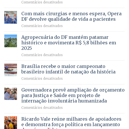
–
em
Comentários desativados
Vista
Deputado
Bela
Ricardo
Com mais cirurgias e menos espera, Opera
Vale
DF devolve qualidade de vida a pacientes
apresenta
em
Comentários desativados
projeto
Com
para
mais
Agropecuária do DF mantém patamar
combater
cirurgias
descontos
histórico e movimenta R$ 5,8 bilhões em
e
ilegais
2025
menos
em
em
Comentários desativados
espera,
contracheques
Agropecuária
Opera
de
do
DF
Brasília recebe o maior campeonato
servidores,
DF
devolve
aposentados
brasileiro infantil de natação da história
mantém
qualidade
e
em
Comentários desativados
patamar
de
pensionistas
Brasília
histórico
vida
do
recebe
Governadora prevê ampliação de orçamento
e
a
DF
o
movimenta
pacientes
para Justiça e Saúde em projeto de
maior
R$
internação involuntária humanizada
campeonato
5,8
em
Comentários desativados
brasileiro
bilhões
Governadora
infantil
em
prevê
de
Ricardo Vale reúne milhares de apoiadores
2025
ampliação
natação
e demonstra força política em lançamento
de
da