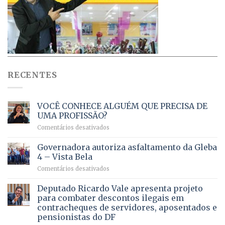
RECENTES
VOCÊ CONHECE ALGUÉM QUE PRECISA DE
UMA PROFISSÃO?
em
Comentários desativados
VOCÊ
CONHECE
Governadora autoriza asfaltamento da Gleba
ALGUÉM
4 – Vista Bela
QUE
em
Comentários desativados
PRECISA
Governadora
DE
autoriza
Deputado Ricardo Vale apresenta projeto
UMA
asfaltamento
PROFISSÃO?
para combater descontos ilegais em
da
contracheques de servidores, aposentados e
Gleba
pensionistas do DF
4