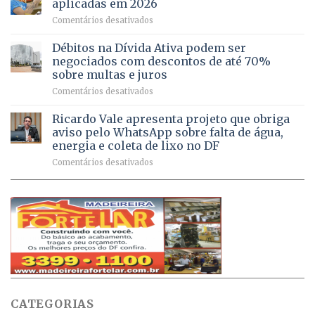
aplicadas em 2026
registram
Pinheiral,
em
Comentários desativados
mais
em
DF
de
São
chega
Débitos na Dívida Ativa podem ser
8,6
Sebastião
a
mil
negociados com descontos de até 70%
um
atendimentos
sobre multas e juros
milhão
por
em
Comentários desativados
de
sintomas
Débitos
doses
respiratórios
na
de
Ricardo Vale apresenta projeto que obriga
em
Dívida
vacinas
maio
aviso pelo WhatsApp sobre falta de água,
Ativa
aplicadas
energia e coleta de lixo no DF
podem
em
em
Comentários desativados
ser
2026
Ricardo
negociados
Vale
com
apresenta
descontos
projeto
de
que
até
obriga
70%
aviso
sobre
pelo
multas
WhatsApp
e
sobre
juros
falta
CATEGORIAS
de