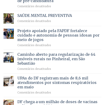
de pré-candidatura
orçamento
história
em
Comentários desativados
para
Ricardo
Justiça
Vale
e
SAÚDE MENTAL PREVENTIVA
reúne
Saúde
em
Comentários desativados
milhares
em
SAÚDE
de
projeto
MENTAL
Projeto apoiado pela FAPDF fortalece
apoiadores
de
PREVENTIVA
e
internação
cuidado e autonomia de pessoas idosas por
demonstra
involuntária
meio de jogos
força
humanizada
em
Comentários desativados
política
Projeto
em
apoiado
Caminho aberto para regularização de 64
lançamento
pela
de
imóveis rurais no Pinheiral, em São
FAPDF
pré-
Sebastião
fortalece
candidatura
em
Comentários desativados
cuidado
Caminho
e
aberto
autonomia
UPAs do DF registram mais de 8,6 mil
para
de
atendimentos por sintomas respiratórios
regularização
pessoas
em maio
de
idosas
em
Comentários desativados
64
por
UPAs
imóveis
meio
do
rurais
de
DF chega a um milhão de doses de vacinas
DF
no
jogos