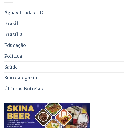
água,
energia
e
Águas Lindas GO
coleta
de
Brasil
lixo
no
Brasília
DF
Educação
Política
Saúde
Sem categoria
Últimas Notícias