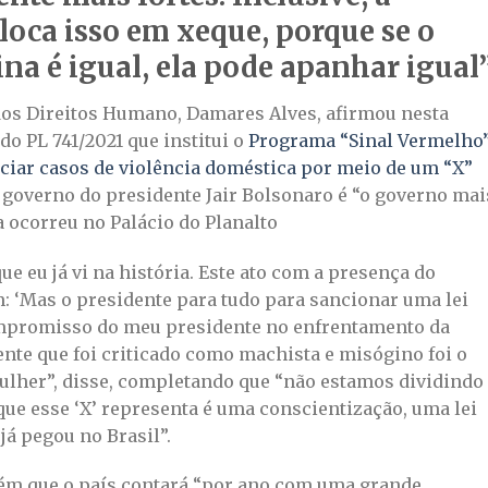
loca isso em xeque, porque se o
a é igual, ela pode apanhar igual
 dos Direitos Humano, Damares Alves, afirmou nesta
 do PL 741/2021 que institui o
Programa “Sinal Vermelho”
iar casos de violência doméstica por meio de um “X”
o governo do presidente Jair Bolsonaro é “o governo mai
a ocorreu no Palácio do Planalto
ue eu já vi na história. Este ato com a presença do
: ‘Mas o presidente para tudo para sancionar uma lei
compromisso do meu presidente no enfrentamento da
ente que foi criticado como machista e misógino foi o
mulher”, disse, completando que “não estamos dividindo
ue esse ‘X’ representa é uma conscientização, uma lei
á pegou no Brasil”.
ém que o país contará “por ano com uma grande