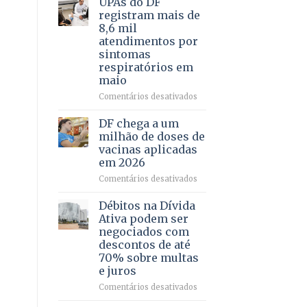
UPAs do DF
por
para
registram mais de
meio
regularização
8,6 mil
de
de
atendimentos por
jogos
64
sintomas
imóveis
respiratórios em
rurais
maio
no
Pinheiral,
em
Comentários desativados
em
UPAs
São
do
DF chega a um
Sebastião
DF
milhão de doses de
registram
vacinas aplicadas
mais
em 2026
de
8,6
em
Comentários desativados
mil
DF
atendimentos
chega
Débitos na Dívida
por
a
Ativa podem ser
sintomas
um
negociados com
respiratórios
milhão
descontos de até
em
de
70% sobre multas
maio
doses
e juros
de
vacinas
em
Comentários desativados
aplicadas
Débitos
em