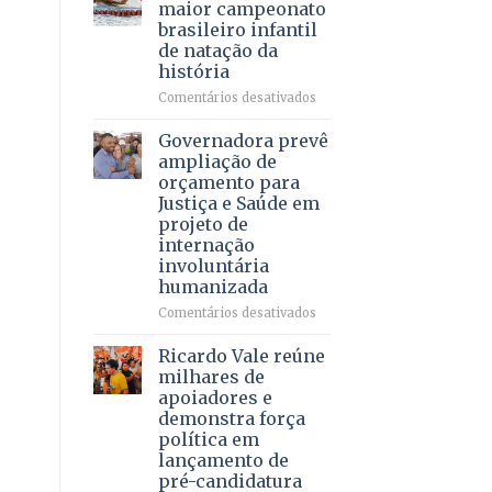
DF
maior campeonato
vida
mantém
brasileiro infantil
a
patamar
de natação da
pacientes
histórico
história
e
movimenta
em
Comentários desativados
R$
Brasília
5,8
recebe
Governadora prevê
bilhões
o
ampliação de
em
maior
orçamento para
2025
campeonato
Justiça e Saúde em
brasileiro
projeto de
infantil
internação
de
involuntária
natação
humanizada
da
história
em
Comentários desativados
Governadora
prevê
Ricardo Vale reúne
ampliação
milhares de
de
apoiadores e
orçamento
demonstra força
para
política em
Justiça
lançamento de
e
pré-candidatura
Saúde