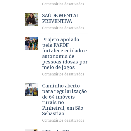
em
em
Comentários desativados
projeto
Ricardo
de
Vale
SAÚDE MENTAL
internação
reúne
PREVENTIVA
involuntária
milhares
humanizada
em
Comentários desativados
de
SAÚDE
apoiadores
MENTAL
Projeto apoiado
e
PREVENTIVA
demonstra
pela FAPDF
força
fortalece cuidado e
política
autonomia de
em
pessoas idosas por
lançamento
meio de jogos
de
pré-
em
Comentários desativados
candidatura
Projeto
apoiado
Caminho aberto
pela
para regularização
FAPDF
de 64 imóveis
fortalece
rurais no
cuidado
Pinheiral, em São
e
Sebastião
autonomia
de
em
Comentários desativados
pessoas
Caminho
idosas
aberto