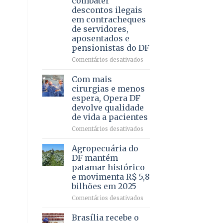
combater
4
descontos ilegais
–
em contracheques
Vista
de servidores,
Bela
aposentados e
pensionistas do DF
em
Comentários desativados
Deputado
Ricardo
Com mais
Vale
cirurgias e menos
apresenta
espera, Opera DF
projeto
devolve qualidade
para
de vida a pacientes
combater
descontos
em
Comentários desativados
ilegais
Com
em
mais
Agropecuária do
contracheques
cirurgias
DF mantém
de
e
patamar histórico
servidores,
menos
e movimenta R$ 5,8
aposentados
espera,
bilhões em 2025
e
Opera
pensionistas
DF
em
Comentários desativados
do
devolve
Agropecuária
DF
qualidade
do
Brasília recebe o
de