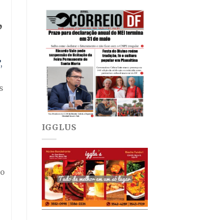
”
,
s
IGGLUS
 o