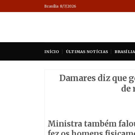
Skip
Brasília
8/7/2026
to
content
INÍCIO
ÚLTIMAS NOTÍCIAS
BRASÍLI
Damares diz que g
de 
Ministra também falou
fez os homens fisicame