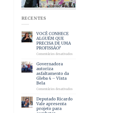
RECENTES
VOCÊ CONHECE
ALGUÉM QUE
PRECISA DE UMA
PROFISSÃO?
em
Comentários desativados
VOCÊ
CONHECE
Governadora
ALGUÉM
autoriza
QUE
asfaltamento da
PRECISA
Gleba 4 – Vista
DE
Bela
UMA
PROFISSÃO?
em
Comentários desativados
Governadora
autoriza
Deputado Ricardo
asfaltamento
Vale apresenta
da
projeto para
Gleba