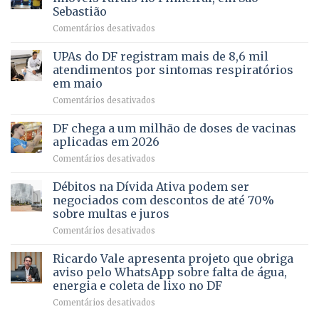
FAPDF
pré-
Sebastião
fortalece
candidatura
em
Comentários desativados
cuidado
Caminho
e
aberto
autonomia
UPAs do DF registram mais de 8,6 mil
para
de
atendimentos por sintomas respiratórios
regularização
pessoas
em maio
de
idosas
em
Comentários desativados
64
por
UPAs
imóveis
meio
do
rurais
de
DF chega a um milhão de doses de vacinas
DF
no
jogos
aplicadas em 2026
registram
Pinheiral,
em
Comentários desativados
mais
em
DF
de
São
chega
Débitos na Dívida Ativa podem ser
8,6
Sebastião
a
mil
negociados com descontos de até 70%
um
atendimentos
sobre multas e juros
milhão
por
em
Comentários desativados
de
sintomas
Débitos
doses
respiratórios
na
de
Ricardo Vale apresenta projeto que obriga
em
Dívida
vacinas
maio
aviso pelo WhatsApp sobre falta de água,
Ativa
aplicadas
energia e coleta de lixo no DF
podem
em
em
Comentários desativados
ser
2026
Ricardo
negociados