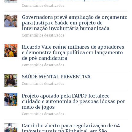
mantém
qualidade
e
em
Comentários desativados
patamar
de
pensionistas
Brasília
histórico
vida
do
recebe
Governadora prevê ampliação de orçamento
e
a
DF
o
movimenta
pacientes
para Justiça e Saúde em projeto de
maior
R$
internação involuntária humanizada
campeonato
5,8
em
Comentários desativados
brasileiro
bilhões
Governadora
infantil
em
prevê
de
Ricardo Vale reúne milhares de apoiadores
2025
ampliação
natação
e demonstra força política em lançamento
de
da
de pré-candidatura
orçamento
história
em
Comentários desativados
para
Ricardo
Justiça
Vale
e
SAÚDE MENTAL PREVENTIVA
reúne
Saúde
em
Comentários desativados
milhares
em
SAÚDE
de
projeto
MENTAL
Projeto apoiado pela FAPDF fortalece
apoiadores
de
PREVENTIVA
e
internação
cuidado e autonomia de pessoas idosas por
demonstra
involuntária
meio de jogos
força
humanizada
em
Comentários desativados
política
Projeto
em
apoiado
Caminho aberto para regularização de 64
lançamento
pela
de
imóveis rurais no Pinheiral, em São