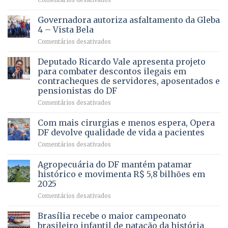
VOCÊ
CONHECE
Governadora autoriza asfaltamento da Gleba
ALGUÉM
4 – Vista Bela
QUE
em
Comentários desativados
PRECISA
Governadora
DE
autoriza
Deputado Ricardo Vale apresenta projeto
UMA
asfaltamento
PROFISSÃO?
para combater descontos ilegais em
da
contracheques de servidores, aposentados e
Gleba
pensionistas do DF
4
–
em
Comentários desativados
Vista
Deputado
Bela
Ricardo
Com mais cirurgias e menos espera, Opera
Vale
DF devolve qualidade de vida a pacientes
apresenta
em
Comentários desativados
projeto
Com
para
mais
Agropecuária do DF mantém patamar
combater
cirurgias
descontos
histórico e movimenta R$ 5,8 bilhões em
e
ilegais
2025
menos
em
em
Comentários desativados
espera,
contracheques
Agropecuária
Opera
de
do
DF
Brasília recebe o maior campeonato
servidores,
DF
devolve
aposentados
brasileiro infantil de natação da história