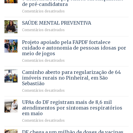
de
da
de pré-candidatura
orçamento
história
em
Comentários desativados
para
Ricardo
Justiça
Vale
e
SAÚDE MENTAL PREVENTIVA
reúne
Saúde
em
Comentários desativados
milhares
em
SAÚDE
de
projeto
MENTAL
Projeto apoiado pela FAPDF fortalece
apoiadores
de
PREVENTIVA
e
internação
cuidado e autonomia de pessoas idosas por
demonstra
involuntária
meio de jogos
força
humanizada
em
Comentários desativados
política
Projeto
em
apoiado
Caminho aberto para regularização de 64
lançamento
pela
de
imóveis rurais no Pinheiral, em São
FAPDF
pré-
Sebastião
fortalece
candidatura
em
Comentários desativados
cuidado
Caminho
e
aberto
autonomia
UPAs do DF registram mais de 8,6 mil
para
de
atendimentos por sintomas respiratórios
regularização
pessoas
em maio
de
idosas
em
Comentários desativados
64
por
UPAs
imóveis
meio
do
rurais
de
DF chega a um milhão de doses de vacinas