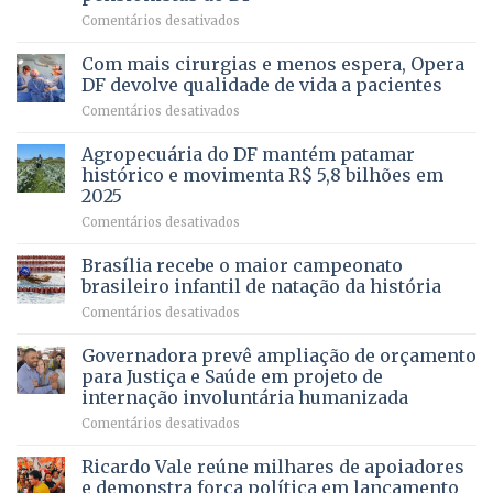
–
em
Comentários desativados
Vista
Deputado
Bela
Ricardo
Com mais cirurgias e menos espera, Opera
Vale
DF devolve qualidade de vida a pacientes
apresenta
em
Comentários desativados
projeto
Com
para
mais
Agropecuária do DF mantém patamar
combater
cirurgias
descontos
histórico e movimenta R$ 5,8 bilhões em
e
ilegais
2025
menos
em
em
Comentários desativados
espera,
contracheques
Agropecuária
Opera
de
do
DF
Brasília recebe o maior campeonato
servidores,
DF
devolve
aposentados
brasileiro infantil de natação da história
mantém
qualidade
e
em
Comentários desativados
patamar
de
pensionistas
Brasília
histórico
vida
do
recebe
Governadora prevê ampliação de orçamento
e
a
DF
o
movimenta
pacientes
para Justiça e Saúde em projeto de
maior
R$
internação involuntária humanizada
campeonato
5,8
em
Comentários desativados
brasileiro
bilhões
Governadora
infantil
em
prevê
de
Ricardo Vale reúne milhares de apoiadores
2025
ampliação
natação
e demonstra força política em lançamento