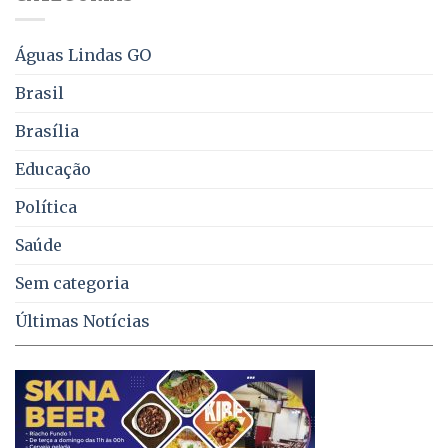
água,
energia
e
Águas Lindas GO
coleta
de
Brasil
lixo
no
Brasília
DF
Educação
Política
Saúde
Sem categoria
Últimas Notícias