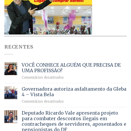
RECENTES
VOCÊ CONHECE ALGUÉM QUE PRECISA DE
UMA PROFISSÃO?
em
Comentários desativados
VOCÊ
CONHECE
Governadora autoriza asfaltamento da Gleba
ALGUÉM
4 – Vista Bela
QUE
em
Comentários desativados
PRECISA
Governadora
DE
autoriza
Deputado Ricardo Vale apresenta projeto
UMA
asfaltamento
PROFISSÃO?
para combater descontos ilegais em
da
contracheques de servidores, aposentados e
Gleba
pensionistas do DF
4