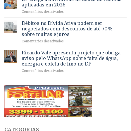
DF
no
jogos
aplicadas em 2026
registram
Pinheiral,
em
Comentários desativados
mais
em
DF
de
São
chega
Débitos na Dívida Ativa podem ser
8,6
Sebastião
a
mil
negociados com descontos de até 70%
um
atendimentos
sobre multas e juros
milhão
por
em
Comentários desativados
de
sintomas
Débitos
doses
respiratórios
na
de
Ricardo Vale apresenta projeto que obriga
em
Dívida
vacinas
maio
aviso pelo WhatsApp sobre falta de água,
Ativa
aplicadas
energia e coleta de lixo no DF
podem
em
em
Comentários desativados
ser
2026
Ricardo
negociados
Vale
com
apresenta
descontos
projeto
de
que
até
obriga
70%
aviso
sobre
pelo
multas
WhatsApp
e
sobre
juros
falta
CATEGORIAS
de