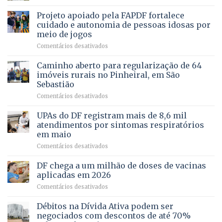
SAÚDE
de
projeto
MENTAL
Projeto apoiado pela FAPDF fortalece
apoiadores
de
PREVENTIVA
e
internação
cuidado e autonomia de pessoas idosas por
demonstra
involuntária
meio de jogos
força
humanizada
em
Comentários desativados
política
Projeto
em
apoiado
Caminho aberto para regularização de 64
lançamento
pela
de
imóveis rurais no Pinheiral, em São
FAPDF
pré-
Sebastião
fortalece
candidatura
em
Comentários desativados
cuidado
Caminho
e
aberto
autonomia
UPAs do DF registram mais de 8,6 mil
para
de
atendimentos por sintomas respiratórios
regularização
pessoas
em maio
de
idosas
em
Comentários desativados
64
por
UPAs
imóveis
meio
do
rurais
de
DF chega a um milhão de doses de vacinas
DF
no
jogos
aplicadas em 2026
registram
Pinheiral,
em
Comentários desativados
mais
em
DF
de
São
chega
Débitos na Dívida Ativa podem ser
8,6
Sebastião
a
mil
negociados com descontos de até 70%
um
atendimentos