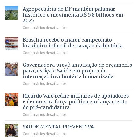
Com
para
mais
Agropecuária do DF mantém patamar
combater
cirurgias
descontos
histórico e movimenta R$ 5,8 bilhões em
e
ilegais
2025
menos
em
em
Comentários desativados
espera,
contracheques
Agropecuária
Opera
de
do
DF
Brasília recebe o maior campeonato
servidores,
DF
devolve
aposentados
brasileiro infantil de natação da história
mantém
qualidade
e
em
Comentários desativados
patamar
de
pensionistas
Brasília
histórico
vida
do
recebe
Governadora prevê ampliação de orçamento
e
a
DF
o
movimenta
pacientes
para Justiça e Saúde em projeto de
maior
R$
internação involuntária humanizada
campeonato
5,8
em
Comentários desativados
brasileiro
bilhões
Governadora
infantil
em
prevê
de
Ricardo Vale reúne milhares de apoiadores
2025
ampliação
natação
e demonstra força política em lançamento
de
da
de pré-candidatura
orçamento
história
em
Comentários desativados
para
Ricardo
Justiça
Vale
e
SAÚDE MENTAL PREVENTIVA
reúne
Saúde
em
Comentários desativados
milhares
em