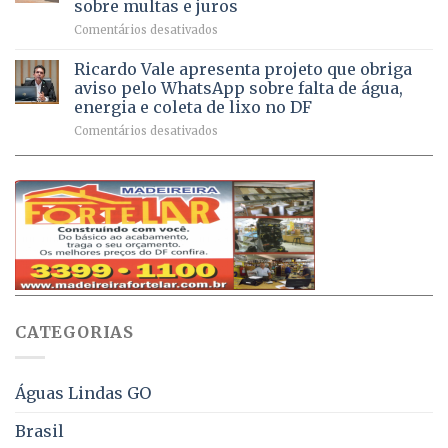
sobre multas e juros
milhão
por
em
Comentários desativados
de
sintomas
Débitos
doses
respiratórios
na
de
Ricardo Vale apresenta projeto que obriga
em
Dívida
vacinas
maio
aviso pelo WhatsApp sobre falta de água,
Ativa
aplicadas
energia e coleta de lixo no DF
podem
em
em
Comentários desativados
ser
2026
Ricardo
negociados
Vale
com
apresenta
descontos
projeto
de
que
até
obriga
70%
aviso
sobre
pelo
multas
WhatsApp
e
sobre
juros
falta
CATEGORIAS
de
água,
energia
e
Águas Lindas GO
coleta
de
Brasil
lixo