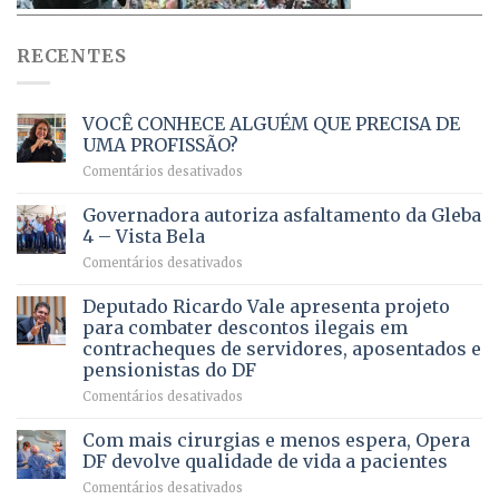
RECENTES
VOCÊ CONHECE ALGUÉM QUE PRECISA DE
UMA PROFISSÃO?
em
Comentários desativados
VOCÊ
CONHECE
Governadora autoriza asfaltamento da Gleba
ALGUÉM
4 – Vista Bela
QUE
em
Comentários desativados
PRECISA
Governadora
DE
autoriza
Deputado Ricardo Vale apresenta projeto
UMA
asfaltamento
PROFISSÃO?
para combater descontos ilegais em
da
contracheques de servidores, aposentados e
Gleba
pensionistas do DF
4
–
em
Comentários desativados
Vista
Deputado
Bela
Ricardo
Com mais cirurgias e menos espera, Opera
Vale
DF devolve qualidade de vida a pacientes
apresenta
em
Comentários desativados
projeto