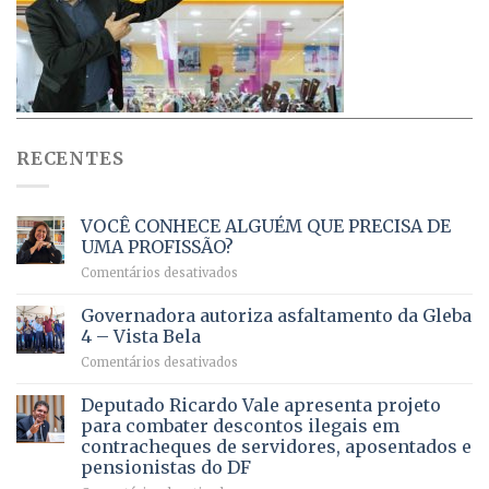
RECENTES
VOCÊ CONHECE ALGUÉM QUE PRECISA DE
UMA PROFISSÃO?
em
Comentários desativados
VOCÊ
CONHECE
Governadora autoriza asfaltamento da Gleba
ALGUÉM
4 – Vista Bela
QUE
em
Comentários desativados
PRECISA
Governadora
DE
autoriza
Deputado Ricardo Vale apresenta projeto
UMA
asfaltamento
PROFISSÃO?
para combater descontos ilegais em
da
contracheques de servidores, aposentados e
Gleba
pensionistas do DF
4