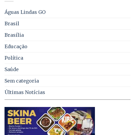
energia
e
Águas Lindas GO
coleta
de
Brasil
lixo
no
Brasília
DF
Educação
Política
Saúde
Sem categoria
Últimas Notícias