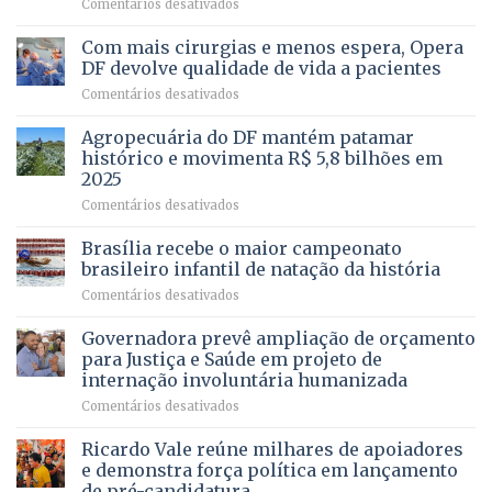
–
em
Comentários desativados
Vista
Deputado
Bela
Ricardo
Com mais cirurgias e menos espera, Opera
Vale
DF devolve qualidade de vida a pacientes
apresenta
em
Comentários desativados
projeto
Com
para
mais
Agropecuária do DF mantém patamar
combater
cirurgias
descontos
histórico e movimenta R$ 5,8 bilhões em
e
ilegais
2025
menos
em
em
Comentários desativados
espera,
contracheques
Agropecuária
Opera
de
do
DF
Brasília recebe o maior campeonato
servidores,
DF
devolve
aposentados
brasileiro infantil de natação da história
mantém
qualidade
e
em
Comentários desativados
patamar
de
pensionistas
Brasília
histórico
vida
do
recebe
Governadora prevê ampliação de orçamento
e
a
DF
o
movimenta
pacientes
para Justiça e Saúde em projeto de
maior
R$
internação involuntária humanizada
campeonato
5,8
em
Comentários desativados
brasileiro
bilhões
Governadora
infantil
em
prevê
de
Ricardo Vale reúne milhares de apoiadores
2025
ampliação
natação
e demonstra força política em lançamento
de
da
de pré-candidatura