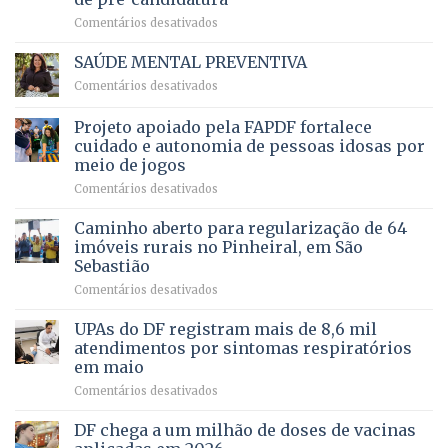
orçamento
história
em
Comentários desativados
para
Ricardo
Justiça
Vale
e
SAÚDE MENTAL PREVENTIVA
reúne
Saúde
em
Comentários desativados
milhares
em
SAÚDE
de
projeto
MENTAL
Projeto apoiado pela FAPDF fortalece
apoiadores
de
PREVENTIVA
e
internação
cuidado e autonomia de pessoas idosas por
demonstra
involuntária
meio de jogos
força
humanizada
em
Comentários desativados
política
Projeto
em
apoiado
Caminho aberto para regularização de 64
lançamento
pela
de
imóveis rurais no Pinheiral, em São
FAPDF
pré-
Sebastião
fortalece
candidatura
em
Comentários desativados
cuidado
Caminho
e
aberto
autonomia
UPAs do DF registram mais de 8,6 mil
para
de
atendimentos por sintomas respiratórios
regularização
pessoas
em maio
de
idosas
em
Comentários desativados
64
por
UPAs
imóveis
meio
do
rurais
de
DF chega a um milhão de doses de vacinas
DF
no
jogos