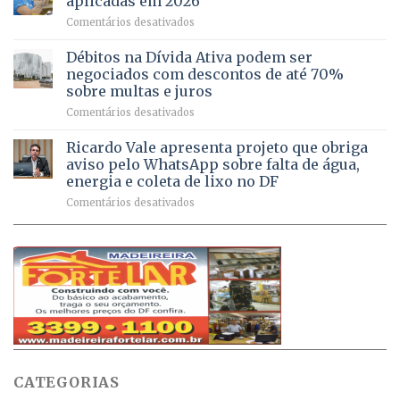
aplicadas em 2026
registram
Pinheiral,
em
Comentários desativados
mais
em
DF
de
São
chega
Débitos na Dívida Ativa podem ser
8,6
Sebastião
a
mil
negociados com descontos de até 70%
um
atendimentos
sobre multas e juros
milhão
por
em
Comentários desativados
de
sintomas
Débitos
doses
respiratórios
na
de
Ricardo Vale apresenta projeto que obriga
em
Dívida
vacinas
maio
aviso pelo WhatsApp sobre falta de água,
Ativa
aplicadas
energia e coleta de lixo no DF
podem
em
em
Comentários desativados
ser
2026
Ricardo
negociados
Vale
com
apresenta
descontos
projeto
de
que
até
obriga
70%
aviso
sobre
pelo
multas
WhatsApp
e
sobre
juros
falta
CATEGORIAS
de
água,