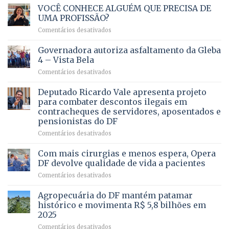
VOCÊ CONHECE ALGUÉM QUE PRECISA DE
UMA PROFISSÃO?
em
Comentários desativados
VOCÊ
CONHECE
Governadora autoriza asfaltamento da Gleba
ALGUÉM
4 – Vista Bela
QUE
em
Comentários desativados
PRECISA
Governadora
DE
autoriza
Deputado Ricardo Vale apresenta projeto
UMA
asfaltamento
PROFISSÃO?
para combater descontos ilegais em
da
contracheques de servidores, aposentados e
Gleba
pensionistas do DF
4
–
em
Comentários desativados
Vista
Deputado
Bela
Ricardo
Com mais cirurgias e menos espera, Opera
Vale
DF devolve qualidade de vida a pacientes
apresenta
em
Comentários desativados
projeto
Com
para
mais
Agropecuária do DF mantém patamar
combater
cirurgias
descontos
histórico e movimenta R$ 5,8 bilhões em
e
ilegais
2025
menos
em
em
Comentários desativados
espera,
contracheques