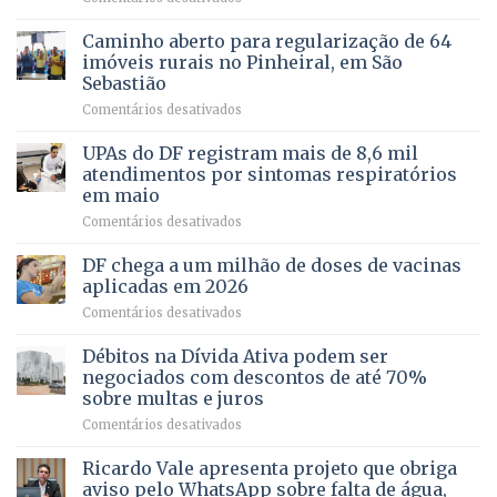
política
Projeto
em
apoiado
Caminho aberto para regularização de 64
lançamento
pela
de
imóveis rurais no Pinheiral, em São
FAPDF
pré-
Sebastião
fortalece
candidatura
em
Comentários desativados
cuidado
Caminho
e
aberto
autonomia
UPAs do DF registram mais de 8,6 mil
para
de
atendimentos por sintomas respiratórios
regularização
pessoas
em maio
de
idosas
em
Comentários desativados
64
por
UPAs
imóveis
meio
do
rurais
de
DF chega a um milhão de doses de vacinas
DF
no
jogos
aplicadas em 2026
registram
Pinheiral,
em
Comentários desativados
mais
em
DF
de
São
chega
Débitos na Dívida Ativa podem ser
8,6
Sebastião
a
mil
negociados com descontos de até 70%
um
atendimentos
sobre multas e juros
milhão
por
em
Comentários desativados
de
sintomas
Débitos
doses
respiratórios
na
de
Ricardo Vale apresenta projeto que obriga
em
Dívida
vacinas
maio
aviso pelo WhatsApp sobre falta de água,