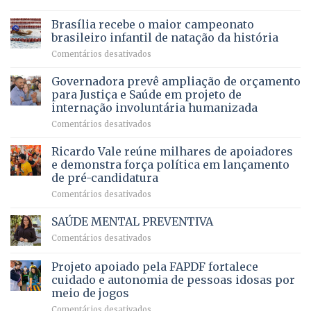
Agropecuária
Opera
de
do
DF
Brasília recebe o maior campeonato
servidores,
DF
devolve
aposentados
brasileiro infantil de natação da história
mantém
qualidade
e
em
Comentários desativados
patamar
de
pensionistas
Brasília
histórico
vida
do
recebe
Governadora prevê ampliação de orçamento
e
a
DF
o
movimenta
pacientes
para Justiça e Saúde em projeto de
maior
R$
internação involuntária humanizada
campeonato
5,8
em
Comentários desativados
brasileiro
bilhões
Governadora
infantil
em
prevê
de
Ricardo Vale reúne milhares de apoiadores
2025
ampliação
natação
e demonstra força política em lançamento
de
da
de pré-candidatura
orçamento
história
em
Comentários desativados
para
Ricardo
Justiça
Vale
e
SAÚDE MENTAL PREVENTIVA
reúne
Saúde
em
Comentários desativados
milhares
em
SAÚDE
de
projeto
MENTAL
Projeto apoiado pela FAPDF fortalece
apoiadores
de
PREVENTIVA
e
internação
cuidado e autonomia de pessoas idosas por
demonstra
involuntária
meio de jogos
força
humanizada
em
Comentários desativados