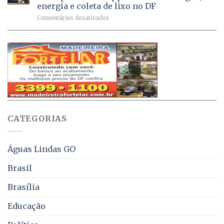
Ativa
aplicadas
energia e coleta de lixo no DF
podem
em
em
Comentários desativados
ser
2026
Ricardo
negociados
Vale
com
apresenta
descontos
projeto
de
que
até
obriga
70%
aviso
sobre
pelo
multas
WhatsApp
e
sobre
juros
falta
CATEGORIAS
de
água,
energia
e
Águas Lindas GO
coleta
de
Brasil
lixo
no
Brasília
DF
Educação