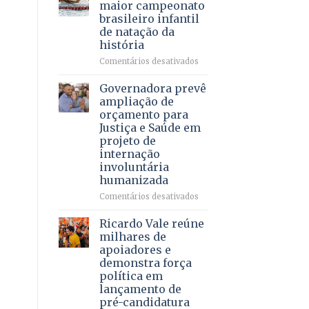
DF
maior campeonato
vida
mantém
brasileiro infantil
a
patamar
de natação da
pacientes
histórico
história
e
movimenta
em
Comentários desativados
R$
Brasília
5,8
recebe
Governadora prevê
bilhões
o
ampliação de
em
maior
orçamento para
2025
campeonato
Justiça e Saúde em
brasileiro
projeto de
infantil
internação
de
involuntária
natação
humanizada
da
história
em
Comentários desativados
Governadora
prevê
Ricardo Vale reúne
ampliação
milhares de
de
apoiadores e
orçamento
demonstra força
para
política em
Justiça
lançamento de
e
pré-candidatura
Saúde