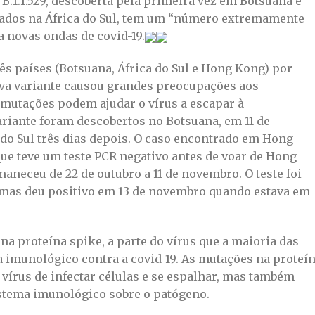
 B.1.1.529, descoberta pela primeira vez em Botsuana e
mados na África do Sul, tem um “número extremamente
a novas ondas de covid-19.
s países (Botsuana, África do Sul e Hong Kong) por
va variante causou grandes preocupações aos
mutações podem ajudar o vírus a escapar à
riante foram descobertos no Botsuana, em 11 de
 do Sul três dias depois. O caso encontrado em Hong
e teve um teste PCR negativo antes de voar de Hong
maneceu de 22 de outubro a 11 de novembro. O teste foi
 mas deu positivo em 13 de novembro quando estava em
 na proteína spike, a parte do vírus que a maioria das
a imunológico contra a covid-19. As mutações na proteí
vírus de infectar células e se espalhar, mas também
sistema imunológico sobre o patógeno.