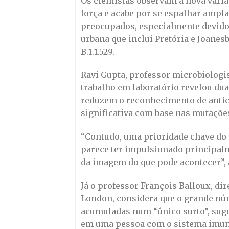
Os cientistas observam a nova varia
força e acabe por se espalhar ampla
preocupados, especialmente devido
urbana que inclui Pretória e Joanes
B.1.1.529.
Ravi Gupta, professor microbiologi
trabalho em laboratório revelou dua
reduzem o reconhecimento de anti
significativa com base nas mutações
“Contudo, uma prioridade chave do v
parece ter impulsionado principalm
da imagem do que pode acontecer”, 
Já o professor François Balloux, dir
London, considera que o grande nú
acumuladas num “único surto”, suge
em uma pessoa com o sistema imun