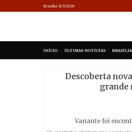
Skip
Brasília
8/7/2026
to
content
INÍCIO
ÚLTIMAS NOTÍCIAS
BRASÍLI
Descoberta nova
grande 
Variante foi encon