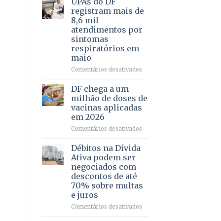
UPAs do DF
por
para
registram mais de
meio
regularização
8,6 mil
de
de
atendimentos por
jogos
64
sintomas
imóveis
respiratórios em
rurais
maio
no
Pinheiral,
em
Comentários desativados
em
UPAs
São
do
DF chega a um
Sebastião
DF
milhão de doses de
registram
vacinas aplicadas
mais
em 2026
de
8,6
em
Comentários desativados
mil
DF
atendimentos
chega
Débitos na Dívida
por
a
Ativa podem ser
sintomas
um
negociados com
respiratórios
milhão
descontos de até
em
de
70% sobre multas
maio
doses
e juros
de
vacinas
em
Comentários desativados
aplicadas
Débitos
em