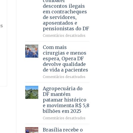
combater
4
descontos ilegais
–
em contracheques
Vista
de servidores,
Bela
aposentados e
os
pensionistas do DF
em
Comentários desativados
Deputado
Ricardo
Com mais
Vale
cirurgias e menos
apresenta
espera, Opera DF
projeto
devolve qualidade
para
de vida a pacientes
combater
descontos
em
Comentários desativados
ilegais
Com
em
mais
Agropecuária do
contracheques
cirurgias
DF mantém
de
e
patamar histórico
servidores,
menos
e movimenta R$ 5,8
aposentados
espera,
bilhões em 2025
e
Opera
pensionistas
DF
em
Comentários desativados
do
devolve
Agropecuária
DF
qualidade
do
Brasília recebe o
de