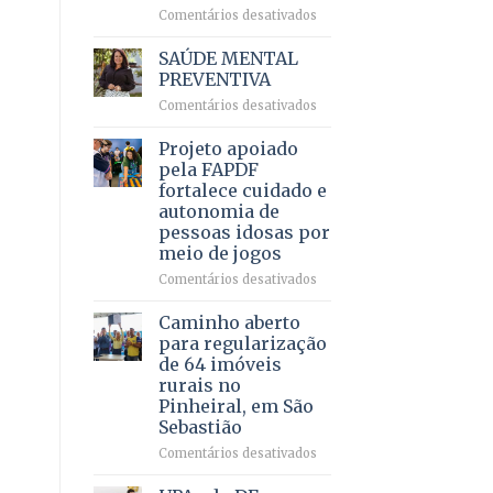
em
em
Comentários desativados
projeto
Ricardo
de
Vale
SAÚDE MENTAL
internação
reúne
PREVENTIVA
involuntária
milhares
humanizada
em
Comentários desativados
de
SAÚDE
apoiadores
MENTAL
Projeto apoiado
e
PREVENTIVA
demonstra
pela FAPDF
força
fortalece cuidado e
política
autonomia de
em
pessoas idosas por
lançamento
meio de jogos
de
pré-
em
Comentários desativados
candidatura
Projeto
apoiado
Caminho aberto
pela
para regularização
FAPDF
de 64 imóveis
fortalece
rurais no
cuidado
Pinheiral, em São
e
Sebastião
autonomia
de
em
Comentários desativados
pessoas
Caminho
idosas
aberto