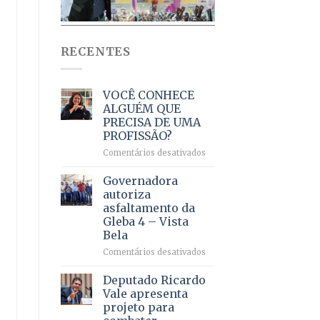
RECENTES
VOCÊ CONHECE
ALGUÉM QUE
PRECISA DE UMA
PROFISSÃO?
em
Comentários desativados
VOCÊ
CONHECE
Governadora
ALGUÉM
autoriza
QUE
asfaltamento da
PRECISA
Gleba 4 – Vista
DE
Bela
UMA
PROFISSÃO?
em
Comentários desativados
Governadora
autoriza
Deputado Ricardo
asfaltamento
Vale apresenta
da
projeto para
Gleba