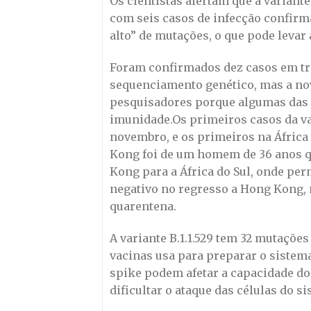
Os cientistas alertam que a variante
com seis casos de infecção confir
alto” de mutações, o que pode levar 
Foram confirmados dez casos em trê
sequenciamento genético, mas a no
pesquisadores porque algumas das 
imunidade.Os primeiros casos da va
novembro, e os primeiros na África
Kong foi de um homem de 36 anos qu
Kong para a África do Sul, onde per
negativo no regresso a Hong Kong,
quarentena.
A variante B.1.1.529 tem 32 mutações
vacinas usa para preparar o sistem
spike podem afetar a capacidade do 
dificultar o ataque das células do 