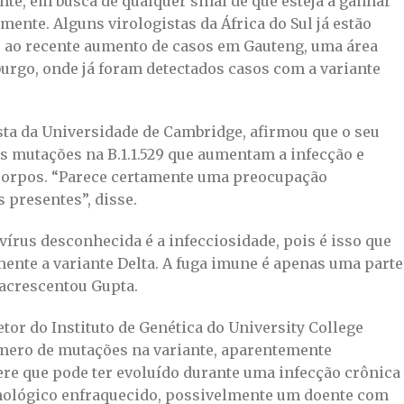
nte, em busca de qualquer sinal de que esteja a ganhar
mente. Alguns virologistas da África do Sul já estão
 ao recente aumento de casos em Gauteng, uma área
burgo, onde já foram detectados casos com a variante
sta da Universidade de Cambridge, afirmou que o seu
s mutações na B.1.1.529 que aumentam a infecção e
corpos. “Parece certamente uma preocupação
 presentes”, disse.
írus desconhecida é a infecciosidade, pois é isso que
ente a variante Delta. A fuga imune é apenas uma parte
acrescentou Gupta.
etor do Instituto de Genética do University College
mero de mutações na variante, aparentemente
re que pode ter evoluído durante uma infecção crônica
ológico enfraquecido, possivelmente um doente com