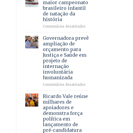
DF
maior campeonato
vida
mantém
brasileiro infantil
a
patamar
de natação da
pacientes
histórico
história
e
movimenta
em
Comentários desativados
R$
Brasília
5,8
recebe
Governadora prevê
bilhões
o
ampliação de
em
maior
orçamento para
2025
campeonato
Justiça e Saúde em
brasileiro
projeto de
infantil
internação
de
involuntária
natação
humanizada
da
história
em
Comentários desativados
Governadora
prevê
Ricardo Vale reúne
ampliação
milhares de
de
apoiadores e
orçamento
demonstra força
para
política em
Justiça
lançamento de
e
pré-candidatura
Saúde