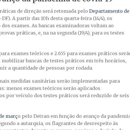
práticas de direção será retomada pelo
Departamento de
DF). A partir das 10h desta quarta-feira (14/4), os
 dos exames. As bancas examinadoras voltam ao
provas práticas, e, na na segunda (19/4), para os testes
s para exames teóricos e 2.655 para exames práticos serã
i mobilizar bancas de testes práticos em três horários,
nuir a quantidade de pessoas por rodada.
 mais medidas sanitárias serão implementadas para
us: menos exames teóricos serão aplicados
s por veículo dos testes práticos será reduzido de seis
de març
o pelo Detran em função do avanço da pandemi
egundo a autarquia, os flagrantes de desrespeito às