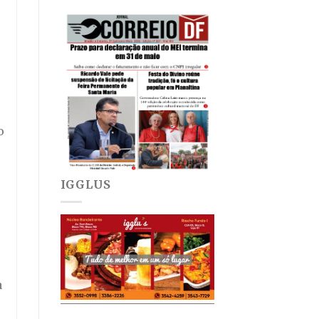
o
IGGLUS
a