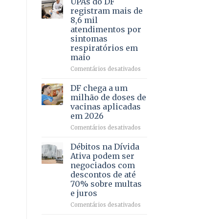
UPAs do DF
por
para
registram mais de
meio
regularização
8,6 mil
de
de
atendimentos por
jogos
64
sintomas
imóveis
respiratórios em
rurais
maio
no
Pinheiral,
em
Comentários desativados
em
UPAs
São
do
DF chega a um
Sebastião
DF
milhão de doses de
registram
vacinas aplicadas
mais
em 2026
de
8,6
em
Comentários desativados
mil
DF
atendimentos
chega
Débitos na Dívida
por
a
Ativa podem ser
sintomas
um
negociados com
respiratórios
milhão
descontos de até
em
de
70% sobre multas
maio
doses
e juros
de
vacinas
em
Comentários desativados
aplicadas
Débitos
em