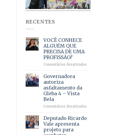
RECENTES
VOCÊ CONHECE
ALGUÉM QUE
PRECISA DE UMA
PROFISSÃO?
em
Comentários desativados
VOCÊ
CONHECE
Governadora
ALGUÉM
autoriza
QUE
asfaltamento da
PRECISA
Gleba 4 – Vista
DE
Bela
UMA
PROFISSÃO?
em
Comentários desativados
Governadora
autoriza
Deputado Ricardo
asfaltamento
Vale apresenta
da
projeto para
Gleba