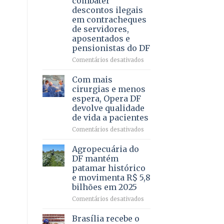
combater
4
descontos ilegais
–
em contracheques
Vista
de servidores,
Bela
aposentados e
pensionistas do DF
em
Comentários desativados
Deputado
Ricardo
Com mais
Vale
cirurgias e menos
apresenta
espera, Opera DF
projeto
devolve qualidade
para
de vida a pacientes
combater
descontos
em
Comentários desativados
ilegais
Com
em
mais
Agropecuária do
contracheques
cirurgias
DF mantém
de
e
patamar histórico
servidores,
menos
e movimenta R$ 5,8
aposentados
espera,
bilhões em 2025
e
Opera
pensionistas
DF
em
Comentários desativados
do
devolve
Agropecuária
DF
qualidade
do
Brasília recebe o
de