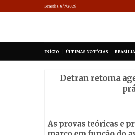
Skip
Brasília
8/7/2026
to
content
INÍCIO
ÚLTIMAS NOTÍCIAS
BRASÍLI
Detran retoma age
prá
As provas teóricas e p
março em função do a