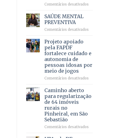
em
em
Comentários desativados
projeto
Ricardo
de
Vale
SAÚDE MENTAL
internação
reúne
PREVENTIVA
involuntária
milhares
humanizada
em
Comentários desativados
de
SAÚDE
apoiadores
MENTAL
Projeto apoiado
e
PREVENTIVA
demonstra
pela FAPDF
força
fortalece cuidado e
política
autonomia de
em
pessoas idosas por
lançamento
meio de jogos
de
pré-
em
Comentários desativados
candidatura
Projeto
apoiado
Caminho aberto
pela
para regularização
FAPDF
de 64 imóveis
fortalece
rurais no
cuidado
Pinheiral, em São
e
Sebastião
autonomia
de
em
Comentários desativados
pessoas
Caminho
idosas
aberto