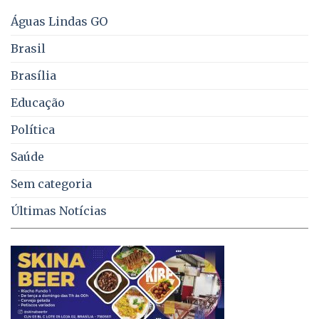
energia
e
Águas Lindas GO
coleta
de
Brasil
lixo
no
Brasília
DF
Educação
Política
Saúde
Sem categoria
Últimas Notícias