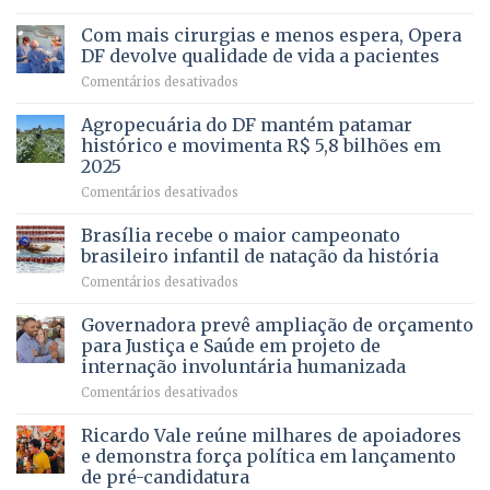
Vista
Deputado
Bela
Ricardo
Com mais cirurgias e menos espera, Opera
Vale
DF devolve qualidade de vida a pacientes
apresenta
em
Comentários desativados
projeto
Com
para
mais
Agropecuária do DF mantém patamar
combater
cirurgias
descontos
histórico e movimenta R$ 5,8 bilhões em
e
ilegais
2025
menos
em
em
Comentários desativados
espera,
contracheques
Agropecuária
Opera
de
do
DF
Brasília recebe o maior campeonato
servidores,
DF
devolve
aposentados
brasileiro infantil de natação da história
mantém
qualidade
e
em
Comentários desativados
patamar
de
pensionistas
Brasília
histórico
vida
do
recebe
Governadora prevê ampliação de orçamento
e
a
DF
o
movimenta
pacientes
para Justiça e Saúde em projeto de
maior
R$
internação involuntária humanizada
campeonato
5,8
em
Comentários desativados
brasileiro
bilhões
Governadora
infantil
em
prevê
de
Ricardo Vale reúne milhares de apoiadores
2025
ampliação
natação
e demonstra força política em lançamento
de
da
de pré-candidatura
orçamento
história