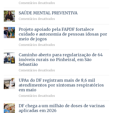
em
Comentários desativados
para
Ricardo
Justiça
Vale
e
SAÚDE MENTAL PREVENTIVA
reúne
Saúde
em
Comentários desativados
milhares
em
SAÚDE
de
projeto
MENTAL
Projeto apoiado pela FAPDF fortalece
apoiadores
de
PREVENTIVA
e
internação
cuidado e autonomia de pessoas idosas por
demonstra
involuntária
meio de jogos
força
humanizada
em
Comentários desativados
política
Projeto
em
apoiado
Caminho aberto para regularização de 64
lançamento
pela
de
imóveis rurais no Pinheiral, em São
FAPDF
pré-
Sebastião
fortalece
candidatura
em
Comentários desativados
cuidado
Caminho
e
aberto
autonomia
UPAs do DF registram mais de 8,6 mil
para
de
atendimentos por sintomas respiratórios
regularização
pessoas
em maio
de
idosas
em
Comentários desativados
64
por
UPAs
imóveis
meio
do
rurais
de
DF chega a um milhão de doses de vacinas
DF
no
jogos
aplicadas em 2026
registram