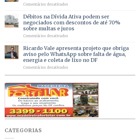
Pinheiral,
em
Comentários desativados
mais
em
DF
de
São
chega
Débitos na Dívida Ativa podem ser
8,6
Sebastião
a
mil
negociados com descontos de até 70%
um
atendimentos
sobre multas e juros
milhão
por
em
Comentários desativados
de
sintomas
Débitos
doses
respiratórios
na
de
Ricardo Vale apresenta projeto que obriga
em
Dívida
vacinas
maio
aviso pelo WhatsApp sobre falta de água,
Ativa
aplicadas
energia e coleta de lixo no DF
podem
em
em
Comentários desativados
ser
2026
Ricardo
negociados
Vale
com
apresenta
descontos
projeto
de
que
até
obriga
70%
aviso
sobre
pelo
multas
WhatsApp
e
sobre
juros
falta
CATEGORIAS
de
água,