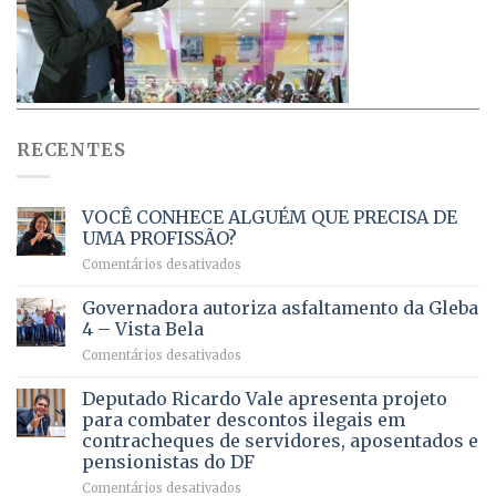
RECENTES
VOCÊ CONHECE ALGUÉM QUE PRECISA DE
UMA PROFISSÃO?
em
Comentários desativados
VOCÊ
CONHECE
Governadora autoriza asfaltamento da Gleba
ALGUÉM
4 – Vista Bela
QUE
em
Comentários desativados
PRECISA
Governadora
DE
autoriza
Deputado Ricardo Vale apresenta projeto
UMA
asfaltamento
PROFISSÃO?
para combater descontos ilegais em
da
contracheques de servidores, aposentados e
Gleba
pensionistas do DF
4
–
em
Comentários desativados