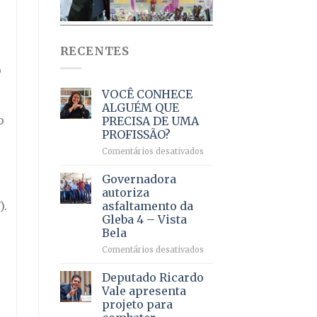
RECENTES
o
VOCÊ CONHECE
ALGUÉM QUE
o
PRECISA DE UMA
PROFISSÃO?
em
Comentários desativados
VOCÊ
CONHECE
Governadora
ALGUÉM
autoriza
QUE
).
asfaltamento da
PRECISA
Gleba 4 – Vista
DE
Bela
UMA
PROFISSÃO?
em
Comentários desativados
Governadora
autoriza
Deputado Ricardo
asfaltamento
Vale apresenta
da
projeto para
Gleba