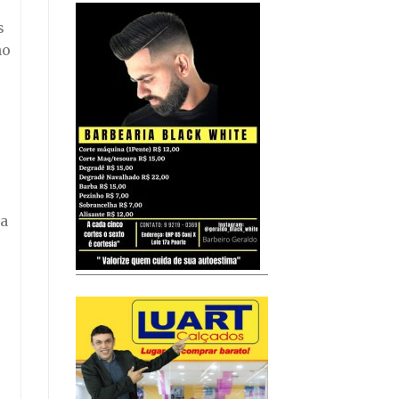
s
no
 a