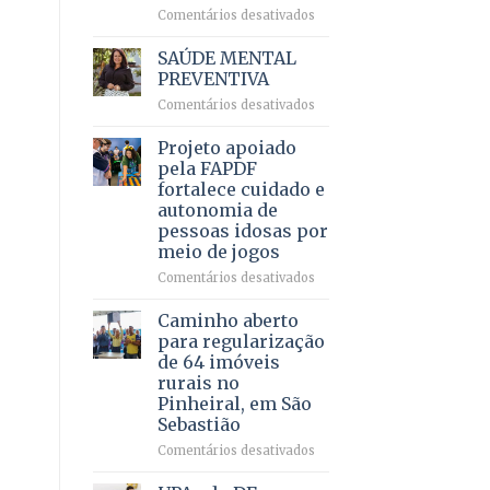
em
em
Comentários desativados
projeto
Ricardo
de
Vale
SAÚDE MENTAL
internação
reúne
PREVENTIVA
involuntária
milhares
humanizada
em
Comentários desativados
de
SAÚDE
apoiadores
MENTAL
Projeto apoiado
e
PREVENTIVA
demonstra
pela FAPDF
força
fortalece cuidado e
política
autonomia de
em
pessoas idosas por
lançamento
meio de jogos
de
pré-
em
Comentários desativados
candidatura
Projeto
apoiado
Caminho aberto
pela
para regularização
FAPDF
de 64 imóveis
fortalece
rurais no
cuidado
Pinheiral, em São
e
Sebastião
autonomia
de
em
Comentários desativados
pessoas
Caminho
idosas
aberto