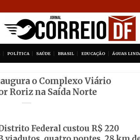
A
POLÍTICA
SAÚDE
BRASIL
EDUCAÇÃO
ÁGUAS LIND
naugura o Complexo Viário
r Roriz na Saída Norte
istrito Federal custou R$ 220
3 viadutos, quatro pontes, 28 km d