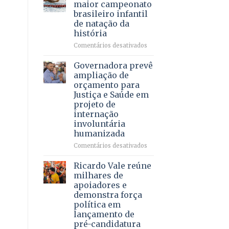
DF
maior campeonato
vida
mantém
brasileiro infantil
a
patamar
de natação da
pacientes
histórico
história
e
movimenta
em
Comentários desativados
R$
Brasília
5,8
recebe
Governadora prevê
bilhões
o
ampliação de
em
maior
orçamento para
2025
campeonato
Justiça e Saúde em
brasileiro
projeto de
infantil
internação
de
involuntária
natação
humanizada
da
história
em
Comentários desativados
Governadora
prevê
Ricardo Vale reúne
ampliação
milhares de
de
apoiadores e
orçamento
demonstra força
para
política em
Justiça
lançamento de
e
pré-candidatura
Saúde