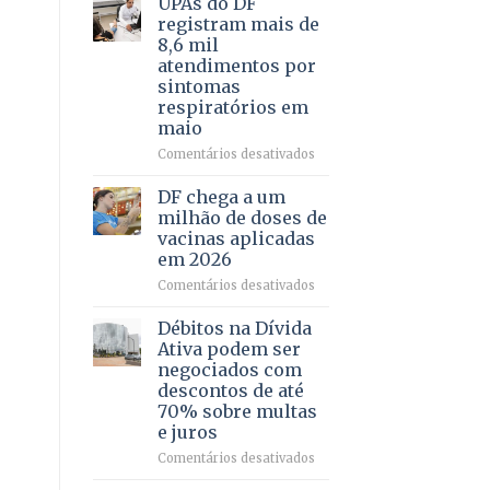
UPAs do DF
por
para
registram mais de
meio
regularização
8,6 mil
de
de
atendimentos por
jogos
64
sintomas
imóveis
respiratórios em
rurais
maio
no
Pinheiral,
em
Comentários desativados
em
UPAs
São
do
DF chega a um
Sebastião
DF
milhão de doses de
registram
vacinas aplicadas
mais
em 2026
de
8,6
em
Comentários desativados
mil
DF
atendimentos
chega
Débitos na Dívida
por
a
Ativa podem ser
sintomas
um
negociados com
respiratórios
milhão
descontos de até
em
de
70% sobre multas
maio
doses
e juros
de
vacinas
em
Comentários desativados
aplicadas
Débitos
em