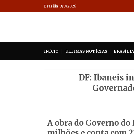
Skip
Brasília
8/8/2026
to
content
INÍCIO
ÚLTIMAS NOTÍCIAS
BRASÍLI
DF: Ibaneis i
Governado
A obra do Governo do D
milhões e conta com 2