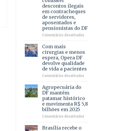
combater
4
descontos ilegais
–
em contracheques
Vista
de servidores,
Bela
aposentados e
pensionistas do DF
em
Comentários desativados
Deputado
Ricardo
Com mais
Vale
cirurgias e menos
apresenta
espera, Opera DF
projeto
devolve qualidade
para
de vida a pacientes
combater
descontos
em
Comentários desativados
ilegais
Com
em
mais
Agropecuária do
contracheques
cirurgias
DF mantém
de
e
patamar histórico
servidores,
menos
e movimenta R$ 5,8
aposentados
espera,
bilhões em 2025
e
Opera
pensionistas
DF
em
Comentários desativados
do
devolve
Agropecuária
DF
qualidade
do
Brasília recebe o
de