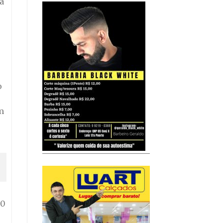
a
o
m
20