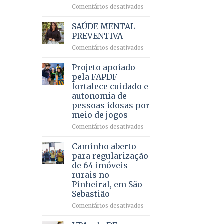
em
em
Comentários desativados
projeto
Ricardo
de
Vale
SAÚDE MENTAL
internação
reúne
PREVENTIVA
involuntária
milhares
humanizada
em
Comentários desativados
de
SAÚDE
apoiadores
MENTAL
Projeto apoiado
e
PREVENTIVA
demonstra
pela FAPDF
força
fortalece cuidado e
política
autonomia de
em
pessoas idosas por
lançamento
meio de jogos
de
pré-
em
Comentários desativados
candidatura
Projeto
apoiado
Caminho aberto
pela
para regularização
FAPDF
de 64 imóveis
fortalece
rurais no
cuidado
Pinheiral, em São
e
Sebastião
autonomia
de
em
Comentários desativados
pessoas
Caminho
idosas
aberto