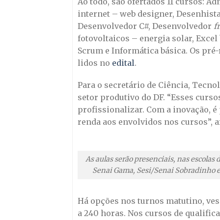
Ao todo, são ofertados 11 cursos: A
internet – web designer, Desenhist
Desenvolvedor C#, Desenvolvedor
f
fotovoltaicos – energia solar, Excel
Scrum e Informática básica. Os pré
lidos no
edital
.
Para o secretário de Ciência, Tecno
setor produtivo do DF. “Esses curs
profissionalizar. Com a inovação, 
renda aos envolvidos nos cursos”, a
As aulas serão presenciais, nas escolas d
Senai Gama, Sesi/Senai Sobradinho e
Há opções nos turnos matutino, ves
a 240 horas. Nos cursos de qualifica