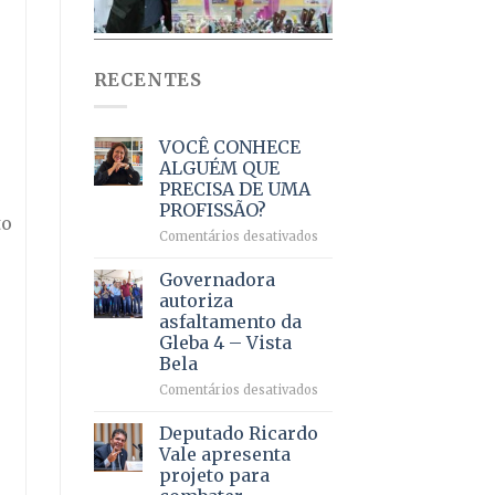
RECENTES
VOCÊ CONHECE
ALGUÉM QUE
PRECISA DE UMA
PROFISSÃO?
to
em
Comentários desativados
VOCÊ
CONHECE
Governadora
ALGUÉM
autoriza
QUE
asfaltamento da
PRECISA
Gleba 4 – Vista
DE
Bela
UMA
PROFISSÃO?
em
Comentários desativados
Governadora
autoriza
Deputado Ricardo
asfaltamento
Vale apresenta
da
projeto para
Gleba