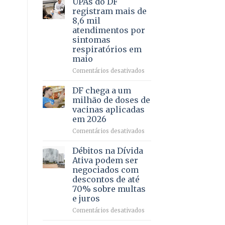
UPAs do DF
por
para
registram mais de
meio
regularização
8,6 mil
de
de
atendimentos por
jogos
64
sintomas
imóveis
respiratórios em
rurais
maio
no
Pinheiral,
em
Comentários desativados
em
UPAs
São
do
DF chega a um
Sebastião
DF
milhão de doses de
registram
vacinas aplicadas
mais
em 2026
de
8,6
em
Comentários desativados
mil
DF
atendimentos
chega
Débitos na Dívida
por
a
Ativa podem ser
sintomas
um
negociados com
respiratórios
milhão
descontos de até
em
de
70% sobre multas
maio
doses
e juros
de
vacinas
em
Comentários desativados
aplicadas
Débitos
em