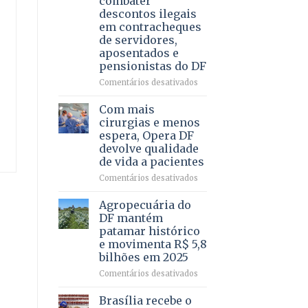
combater
4
descontos ilegais
–
em contracheques
Vista
de servidores,
Bela
aposentados e
pensionistas do DF
em
Comentários desativados
Deputado
Ricardo
Com mais
Vale
cirurgias e menos
apresenta
espera, Opera DF
projeto
devolve qualidade
para
de vida a pacientes
combater
descontos
em
Comentários desativados
ilegais
Com
em
mais
Agropecuária do
contracheques
cirurgias
DF mantém
de
e
patamar histórico
servidores,
menos
e movimenta R$ 5,8
aposentados
espera,
bilhões em 2025
e
Opera
pensionistas
DF
em
Comentários desativados
do
devolve
Agropecuária
DF
qualidade
do
Brasília recebe o
de