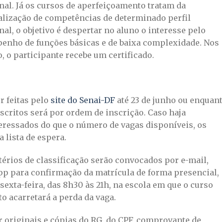
nal. Já os cursos de aperfeiçoamento tratam da
lização de competências de determinado perfil
nal, o objetivo é despertar no aluno o interesse pelo
penho de funções básicas e de baixa complexidade. Nos
o, o participante recebe um certificado.
r feitas pelo
site do Senai-DF
até 23 de junho ou enquan
nscritos será por ordem de inscrição. Caso haja
eressados do que o número de vagas disponíveis, os
lista de espera.
érios de classificação serão convocados por e-mail,
p para confirmação da matrícula de forma presencial,
 sexta-feira, das 8h30 às 21h, na escola em que o curso
o acarretará a perda da vaga.
r originais e cópias do RG, do CPF, comprovante de