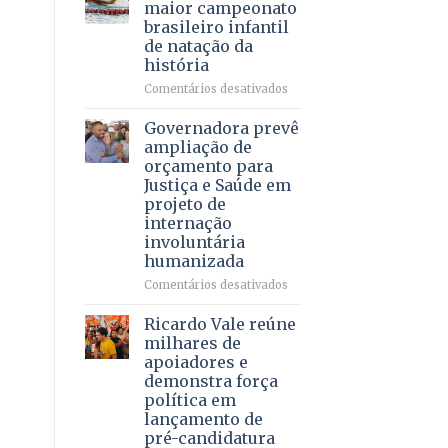
DF
maior campeonato
vida
mantém
brasileiro infantil
a
patamar
de natação da
pacientes
histórico
história
e
movimenta
em
Comentários desativados
R$
Brasília
5,8
recebe
Governadora prevê
bilhões
o
ampliação de
em
maior
orçamento para
2025
campeonato
Justiça e Saúde em
brasileiro
projeto de
infantil
internação
de
involuntária
natação
humanizada
da
história
em
Comentários desativados
Governadora
prevê
Ricardo Vale reúne
ampliação
milhares de
de
apoiadores e
orçamento
demonstra força
para
política em
Justiça
lançamento de
e
pré-candidatura
Saúde