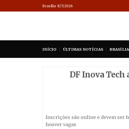
Skip
Brasília
8/7/2026
to
content
INÍCIO
ÚLTIMAS NOTÍCIAS
BRASÍLI
DF Inova Tech 
Inscrições são online e devem ser fe
houver vagas