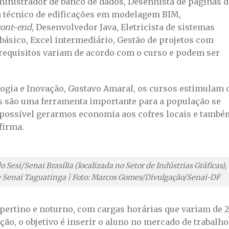
dministrador de banco de dados, Desenhista de páginas d
a técnico de edificações em modelagem BIM,
ront-end
, Desenvolvedor Java, Eletricista de sistemas
 básico, Excel intermediário, Gestão de projetos com
-requisitos variam de acordo com o curso e podem ser
logia e Inovação, Gustavo Amaral, os cursos estimulam 
os são uma ferramenta importante para a população se
é possível gerarmos economia aos cofres locais e també
firma.
o Sesi/Senai Brasília (localizada no Setor de Indústrias Gráficas),
 Senai Taguatinga | Foto: Marcos Gomes/Divulgação/Senai-DF
pertino e noturno, com cargas horárias que variam de 
ção, o objetivo é inserir o aluno no mercado de trabalho