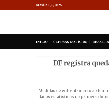
Skip
Brasília
8/6/2026
to
content
INÍCIO
ÚLTIMAS NOTÍCIAS
BRASÍLI
DF registra qued
Medidas de enfrentamento ao femini
dados estatísticos do primeiro bi