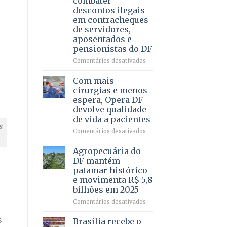
combater
4
descontos ilegais
–
em contracheques
Vista
de servidores,
Bela
aposentados e
pensionistas do DF
em
Comentários desativados
Deputado
Ricardo
Com mais
Vale
cirurgias e menos
apresenta
espera, Opera DF
projeto
devolve qualidade
para
de vida a pacientes
combater
s
descontos
em
Comentários desativados
ilegais
Com
em
mais
Agropecuária do
contracheques
cirurgias
DF mantém
de
e
patamar histórico
servidores,
menos
e movimenta R$ 5,8
aposentados
espera,
bilhões em 2025
e
Opera
pensionistas
DF
em
Comentários desativados
do
devolve
Agropecuária
DF
qualidade
s
do
Brasília recebe o
de