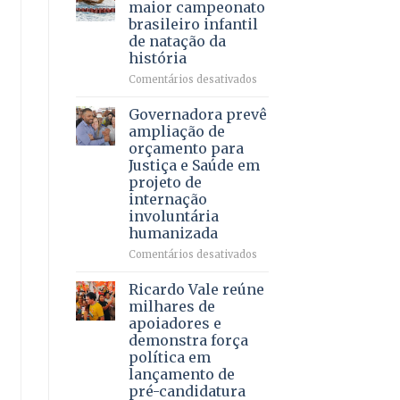
DF
maior campeonato
vida
mantém
brasileiro infantil
a
patamar
de natação da
pacientes
histórico
história
e
movimenta
em
Comentários desativados
R$
Brasília
5,8
recebe
Governadora prevê
bilhões
o
ampliação de
em
maior
orçamento para
2025
campeonato
Justiça e Saúde em
brasileiro
projeto de
infantil
internação
de
involuntária
natação
humanizada
da
história
em
Comentários desativados
Governadora
prevê
Ricardo Vale reúne
ampliação
milhares de
de
apoiadores e
orçamento
demonstra força
para
política em
Justiça
lançamento de
e
pré-candidatura
Saúde