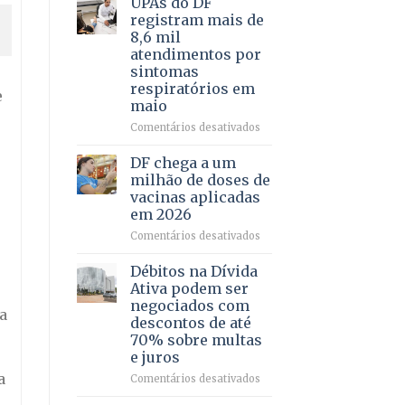
UPAs do DF
por
para
registram mais de
meio
regularização
8,6 mil
de
de
atendimentos por
jogos
64
sintomas
imóveis
respiratórios em
rurais
e
maio
no
Pinheiral,
em
Comentários desativados
em
UPAs
São
do
DF chega a um
Sebastião
DF
milhão de doses de
registram
vacinas aplicadas
mais
em 2026
de
8,6
em
Comentários desativados
mil
DF
atendimentos
chega
Débitos na Dívida
por
a
Ativa podem ser
sintomas
um
negociados com
respiratórios
a
milhão
descontos de até
em
de
70% sobre multas
maio
doses
e juros
de
vacinas
a
em
Comentários desativados
aplicadas
Débitos
em