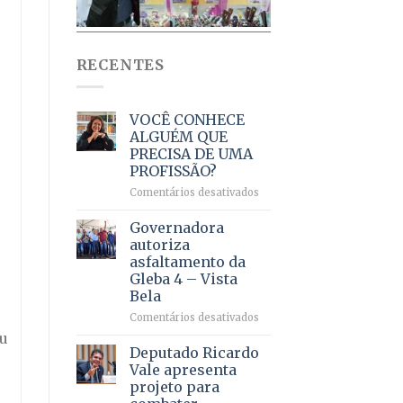
RECENTES
VOCÊ CONHECE
ALGUÉM QUE
PRECISA DE UMA
PROFISSÃO?
em
Comentários desativados
VOCÊ
CONHECE
Governadora
ALGUÉM
autoriza
QUE
asfaltamento da
PRECISA
Gleba 4 – Vista
DE
Bela
UMA
PROFISSÃO?
em
Comentários desativados
Governadora
ou
autoriza
Deputado Ricardo
asfaltamento
Vale apresenta
da
projeto para
Gleba