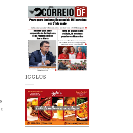
IGGLUS
e
ro