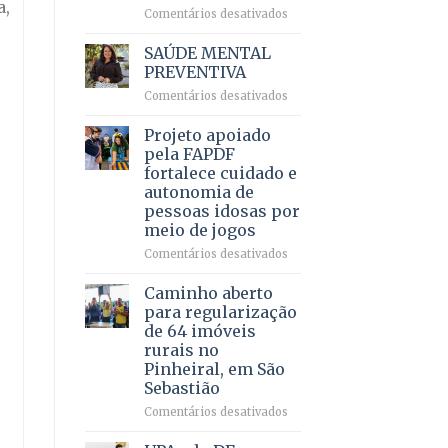
a,
em
em
Comentários desativados
projeto
Ricardo
de
Vale
SAÚDE MENTAL
internação
reúne
PREVENTIVA
involuntária
milhares
humanizada
em
Comentários desativados
de
SAÚDE
apoiadores
MENTAL
Projeto apoiado
e
PREVENTIVA
demonstra
pela FAPDF
força
fortalece cuidado e
política
autonomia de
em
pessoas idosas por
lançamento
meio de jogos
de
pré-
em
Comentários desativados
candidatura
Projeto
apoiado
Caminho aberto
pela
para regularização
FAPDF
de 64 imóveis
fortalece
rurais no
cuidado
Pinheiral, em São
e
Sebastião
autonomia
de
em
Comentários desativados
pessoas
Caminho
idosas
aberto