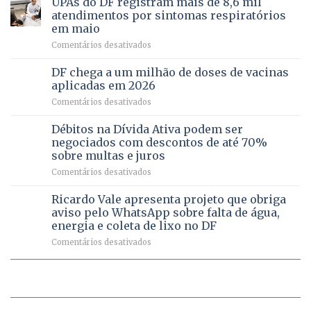
UPAs do DF registram mais de 8,6 mil
para
de
atendimentos por sintomas respiratórios
regularização
pessoas
em maio
de
idosas
em
Comentários desativados
64
por
UPAs
imóveis
meio
do
rurais
de
DF chega a um milhão de doses de vacinas
DF
no
jogos
aplicadas em 2026
registram
Pinheiral,
em
Comentários desativados
mais
em
DF
de
São
chega
Débitos na Dívida Ativa podem ser
8,6
Sebastião
a
mil
negociados com descontos de até 70%
um
atendimentos
sobre multas e juros
milhão
por
em
Comentários desativados
de
sintomas
Débitos
doses
respiratórios
na
de
Ricardo Vale apresenta projeto que obriga
em
Dívida
vacinas
maio
aviso pelo WhatsApp sobre falta de água,
Ativa
aplicadas
energia e coleta de lixo no DF
podem
em
em
Comentários desativados
ser
2026
Ricardo
negociados
Vale
com
apresenta
descontos
projeto
de
que
até