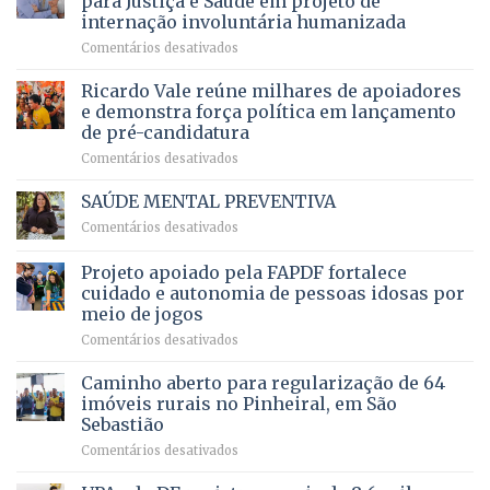
para Justiça e Saúde em projeto de
maior
R$
internação involuntária humanizada
campeonato
5,8
em
Comentários desativados
brasileiro
bilhões
Governadora
infantil
em
prevê
de
Ricardo Vale reúne milhares de apoiadores
2025
ampliação
natação
e demonstra força política em lançamento
de
da
de pré-candidatura
orçamento
história
em
Comentários desativados
para
Ricardo
Justiça
Vale
e
SAÚDE MENTAL PREVENTIVA
reúne
Saúde
em
Comentários desativados
milhares
em
SAÚDE
de
projeto
MENTAL
Projeto apoiado pela FAPDF fortalece
apoiadores
de
PREVENTIVA
e
internação
cuidado e autonomia de pessoas idosas por
demonstra
involuntária
meio de jogos
força
humanizada
em
Comentários desativados
política
Projeto
em
apoiado
Caminho aberto para regularização de 64
lançamento
pela
de
imóveis rurais no Pinheiral, em São
FAPDF
pré-
Sebastião
fortalece
candidatura
em
Comentários desativados
cuidado
Caminho
e
aberto
autonomia