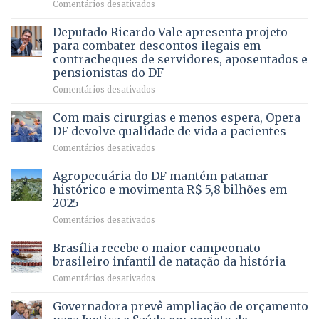
em
Comentários desativados
PRECISA
Governadora
DE
autoriza
Deputado Ricardo Vale apresenta projeto
UMA
asfaltamento
PROFISSÃO?
para combater descontos ilegais em
da
contracheques de servidores, aposentados e
Gleba
pensionistas do DF
4
–
em
Comentários desativados
Vista
Deputado
Bela
Ricardo
Com mais cirurgias e menos espera, Opera
Vale
DF devolve qualidade de vida a pacientes
apresenta
em
Comentários desativados
projeto
Com
para
mais
Agropecuária do DF mantém patamar
combater
cirurgias
descontos
histórico e movimenta R$ 5,8 bilhões em
e
ilegais
2025
menos
em
em
Comentários desativados
espera,
contracheques
Agropecuária
Opera
de
do
DF
Brasília recebe o maior campeonato
servidores,
DF
devolve
aposentados
brasileiro infantil de natação da história
mantém
qualidade
e
em
Comentários desativados
patamar
de
pensionistas
Brasília
histórico
vida
do
recebe
Governadora prevê ampliação de orçamento
e
a
DF
o
movimenta
pacientes