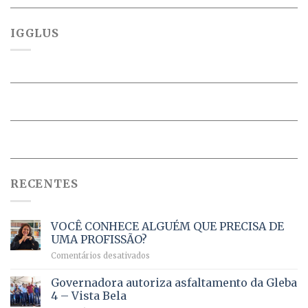
IGGLUS
RECENTES
VOCÊ CONHECE ALGUÉM QUE PRECISA DE
UMA PROFISSÃO?
em
Comentários desativados
VOCÊ
CONHECE
Governadora autoriza asfaltamento da Gleba
ALGUÉM
4 – Vista Bela
QUE