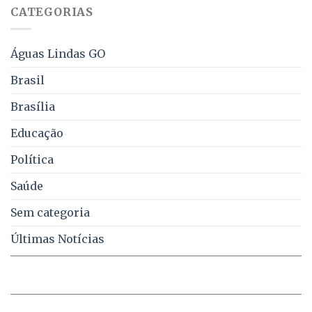
obriga
70%
CATEGORIAS
aviso
sobre
pelo
multas
WhatsApp
e
sobre
juros
Águas Lindas GO
falta
de
Brasil
água,
energia
Brasília
e
coleta
Educação
de
lixo
no
Política
DF
Saúde
Sem categoria
Últimas Notícias