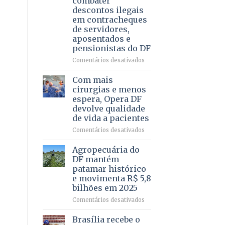
combater
4
descontos ilegais
–
em contracheques
Vista
de servidores,
Bela
aposentados e
pensionistas do DF
em
Comentários desativados
Deputado
Ricardo
Com mais
Vale
cirurgias e menos
apresenta
espera, Opera DF
projeto
devolve qualidade
para
de vida a pacientes
combater
descontos
em
Comentários desativados
ilegais
Com
em
mais
Agropecuária do
contracheques
cirurgias
DF mantém
de
e
patamar histórico
servidores,
menos
e movimenta R$ 5,8
aposentados
espera,
bilhões em 2025
e
Opera
pensionistas
DF
em
Comentários desativados
do
devolve
Agropecuária
DF
qualidade
do
Brasília recebe o
de