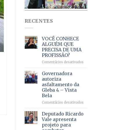
RECENTES
VOCÊ CONHECE
ALGUÉM QUE
PRECISA DE UMA
PROFISSÃO?
em
Comentários desativados
VOCÊ
CONHECE
Governadora
ALGUÉM
autoriza
QUE
asfaltamento da
PRECISA
Gleba 4 – Vista
DE
Bela
UMA
PROFISSÃO?
em
Comentários desativados
Governadora
autoriza
Deputado Ricardo
asfaltamento
Vale apresenta
da
projeto para
Gleba