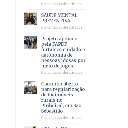
em
em
Comentários desativados
projeto
Ricardo
de
Vale
SAÚDE MENTAL
internação
reúne
PREVENTIVA
involuntária
milhares
humanizada
em
Comentários desativados
de
SAÚDE
apoiadores
MENTAL
Projeto apoiado
e
PREVENTIVA
demonstra
pela FAPDF
força
fortalece cuidado e
política
autonomia de
em
pessoas idosas por
lançamento
meio de jogos
de
pré-
em
Comentários desativados
candidatura
Projeto
apoiado
Caminho aberto
pela
para regularização
FAPDF
de 64 imóveis
fortalece
rurais no
cuidado
Pinheiral, em São
e
Sebastião
autonomia
de
em
Comentários desativados
pessoas
Caminho
idosas
aberto