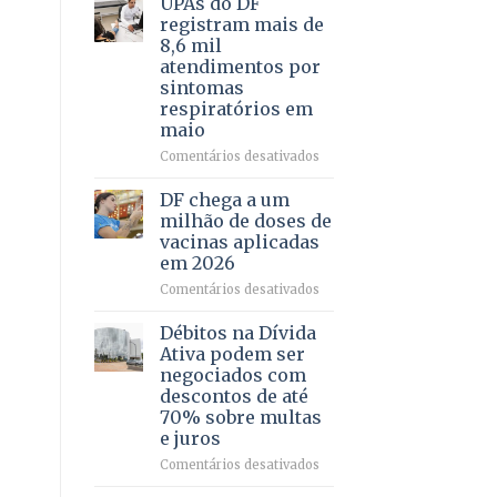
UPAs do DF
por
para
registram mais de
meio
regularização
8,6 mil
de
de
atendimentos por
jogos
64
sintomas
imóveis
respiratórios em
rurais
maio
no
Pinheiral,
em
Comentários desativados
em
UPAs
São
do
DF chega a um
Sebastião
DF
milhão de doses de
registram
vacinas aplicadas
mais
em 2026
de
8,6
em
Comentários desativados
mil
DF
atendimentos
chega
Débitos na Dívida
por
a
Ativa podem ser
sintomas
um
negociados com
respiratórios
milhão
descontos de até
em
de
70% sobre multas
maio
doses
e juros
de
vacinas
em
Comentários desativados
aplicadas
Débitos
em