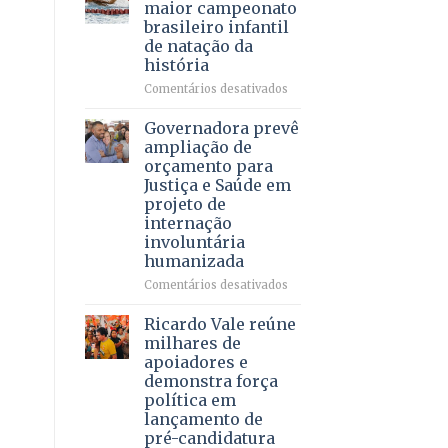
DF
maior campeonato
vida
mantém
brasileiro infantil
a
patamar
de natação da
pacientes
histórico
história
e
movimenta
em
Comentários desativados
R$
Brasília
5,8
recebe
Governadora prevê
bilhões
o
ampliação de
em
maior
orçamento para
2025
campeonato
Justiça e Saúde em
brasileiro
projeto de
infantil
internação
de
involuntária
natação
humanizada
da
história
em
Comentários desativados
Governadora
prevê
Ricardo Vale reúne
ampliação
milhares de
de
apoiadores e
orçamento
demonstra força
para
política em
Justiça
lançamento de
e
pré-candidatura
Saúde