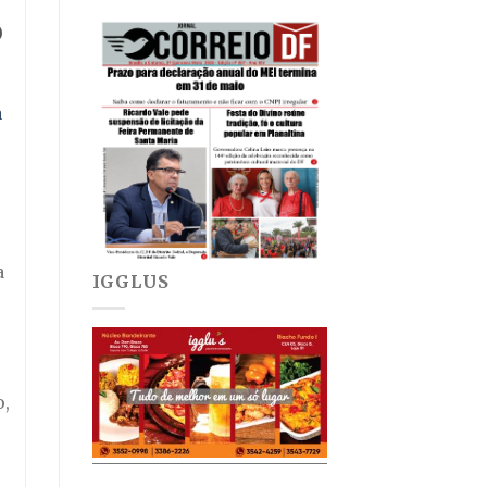
o
a
a
IGGLUS
o,