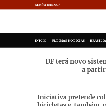
Skip
Brasília
8/8/2026
to
content
INÍCIO
ÚLTIMAS NOTÍCIAS
BRASÍLI
DF terá novo siste
a parti
Iniciativa pretende col
bicicletas e, também, p