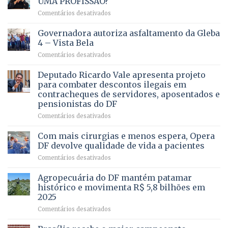
UMA PROFISSÃO?
em
Comentários desativados
VOCÊ
CONHECE
Governadora autoriza asfaltamento da Gleba
ALGUÉM
4 – Vista Bela
QUE
em
Comentários desativados
PRECISA
Governadora
DE
autoriza
Deputado Ricardo Vale apresenta projeto
UMA
asfaltamento
PROFISSÃO?
para combater descontos ilegais em
da
contracheques de servidores, aposentados e
Gleba
pensionistas do DF
4
–
em
Comentários desativados
Vista
Deputado
Bela
Ricardo
Com mais cirurgias e menos espera, Opera
Vale
DF devolve qualidade de vida a pacientes
apresenta
em
Comentários desativados
projeto
Com
para
mais
Agropecuária do DF mantém patamar
combater
cirurgias
descontos
histórico e movimenta R$ 5,8 bilhões em
e
ilegais
2025
menos
em
em
Comentários desativados
espera,
contracheques
Agropecuária
Opera
de
do
DF
servidores,