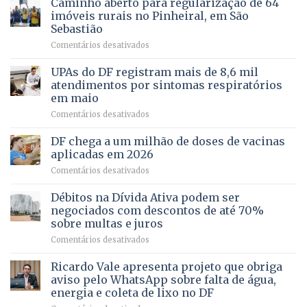
Caminho aberto para regularização de 64
lançamento
pela
de
imóveis rurais no Pinheiral, em São
FAPDF
pré-
Sebastião
fortalece
candidatura
em
Comentários desativados
cuidado
Caminho
e
aberto
autonomia
UPAs do DF registram mais de 8,6 mil
para
de
atendimentos por sintomas respiratórios
regularização
pessoas
em maio
de
idosas
em
Comentários desativados
64
por
UPAs
imóveis
meio
do
rurais
de
DF chega a um milhão de doses de vacinas
DF
no
jogos
aplicadas em 2026
registram
Pinheiral,
em
Comentários desativados
mais
em
DF
de
São
chega
Débitos na Dívida Ativa podem ser
8,6
Sebastião
a
mil
negociados com descontos de até 70%
um
atendimentos
sobre multas e juros
milhão
por
em
Comentários desativados
de
sintomas
Débitos
doses
respiratórios
na
de
Ricardo Vale apresenta projeto que obriga
em
Dívida
vacinas
maio
aviso pelo WhatsApp sobre falta de água,
Ativa
aplicadas
energia e coleta de lixo no DF
podem
em