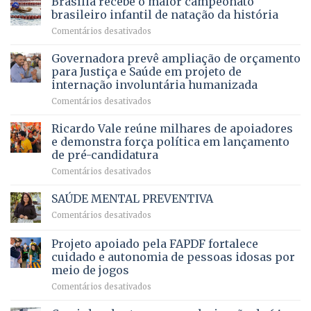
Brasília recebe o maior campeonato
DF
devolve
aposentados
brasileiro infantil de natação da história
mantém
qualidade
e
em
Comentários desativados
patamar
de
pensionistas
Brasília
histórico
vida
do
recebe
Governadora prevê ampliação de orçamento
e
a
DF
o
movimenta
pacientes
para Justiça e Saúde em projeto de
maior
R$
internação involuntária humanizada
campeonato
5,8
em
Comentários desativados
brasileiro
bilhões
Governadora
infantil
em
prevê
de
Ricardo Vale reúne milhares de apoiadores
2025
ampliação
natação
e demonstra força política em lançamento
de
da
de pré-candidatura
orçamento
história
em
Comentários desativados
para
Ricardo
Justiça
Vale
e
SAÚDE MENTAL PREVENTIVA
reúne
Saúde
em
Comentários desativados
milhares
em
SAÚDE
de
projeto
MENTAL
Projeto apoiado pela FAPDF fortalece
apoiadores
de
PREVENTIVA
e
internação
cuidado e autonomia de pessoas idosas por
demonstra
involuntária
meio de jogos
força
humanizada
em
Comentários desativados
política
Projeto
em
apoiado