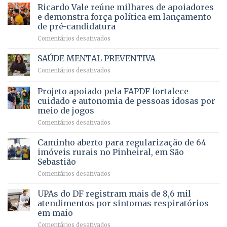
prevê
de
Ricardo Vale reúne milhares de apoiadores
2025
ampliação
natação
e demonstra força política em lançamento
de
da
de pré-candidatura
orçamento
história
em
Comentários desativados
para
Ricardo
Justiça
Vale
e
SAÚDE MENTAL PREVENTIVA
reúne
Saúde
em
Comentários desativados
milhares
em
SAÚDE
de
projeto
MENTAL
Projeto apoiado pela FAPDF fortalece
apoiadores
de
PREVENTIVA
e
internação
cuidado e autonomia de pessoas idosas por
demonstra
involuntária
meio de jogos
força
humanizada
em
Comentários desativados
política
Projeto
em
apoiado
Caminho aberto para regularização de 64
lançamento
pela
de
imóveis rurais no Pinheiral, em São
FAPDF
pré-
Sebastião
fortalece
candidatura
em
Comentários desativados
cuidado
Caminho
e
aberto
autonomia
UPAs do DF registram mais de 8,6 mil
para
de
atendimentos por sintomas respiratórios
regularização
pessoas
em maio
de
idosas
em
Comentários desativados
64
por