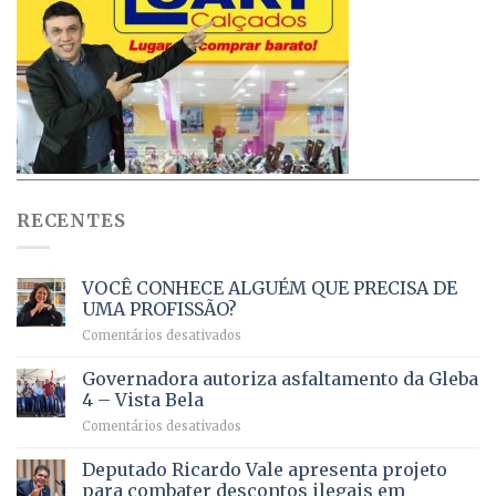
RECENTES
VOCÊ CONHECE ALGUÉM QUE PRECISA DE
UMA PROFISSÃO?
em
Comentários desativados
VOCÊ
CONHECE
Governadora autoriza asfaltamento da Gleba
ALGUÉM
4 – Vista Bela
QUE
em
Comentários desativados
PRECISA
Governadora
DE
autoriza
Deputado Ricardo Vale apresenta projeto
UMA
asfaltamento
PROFISSÃO?
para combater descontos ilegais em