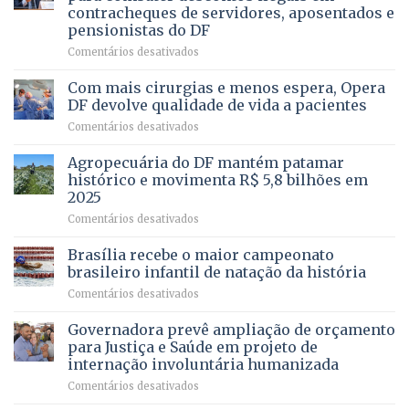
da
contracheques de servidores, aposentados e
Gleba
pensionistas do DF
4
–
em
Comentários desativados
Vista
Deputado
Bela
Ricardo
Com mais cirurgias e menos espera, Opera
Vale
DF devolve qualidade de vida a pacientes
apresenta
em
Comentários desativados
projeto
Com
para
mais
Agropecuária do DF mantém patamar
combater
cirurgias
descontos
histórico e movimenta R$ 5,8 bilhões em
e
ilegais
2025
menos
em
em
Comentários desativados
espera,
contracheques
Agropecuária
Opera
de
do
DF
Brasília recebe o maior campeonato
servidores,
DF
devolve
aposentados
brasileiro infantil de natação da história
mantém
qualidade
e
em
Comentários desativados
patamar
de
pensionistas
Brasília
histórico
vida
do
recebe
Governadora prevê ampliação de orçamento
e
a
DF
o
movimenta
pacientes
para Justiça e Saúde em projeto de
maior
R$
internação involuntária humanizada
campeonato
5,8
em
Comentários desativados
brasileiro
bilhões
Governadora
infantil
em