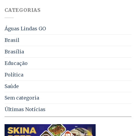
sobre
juros
falta
CATEGORIAS
de
água,
energia
e
Águas Lindas GO
coleta
de
Brasil
lixo
no
Brasília
DF
Educação
Política
Saúde
Sem categoria
Últimas Notícias