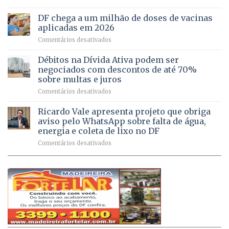
UPAs
imóveis
meio
do
rurais
de
DF chega a um milhão de doses de vacinas
DF
no
jogos
aplicadas em 2026
registram
Pinheiral,
em
Comentários desativados
mais
em
DF
de
São
chega
Débitos na Dívida Ativa podem ser
8,6
Sebastião
a
mil
negociados com descontos de até 70%
um
atendimentos
sobre multas e juros
milhão
por
em
Comentários desativados
de
sintomas
Débitos
doses
respiratórios
na
de
Ricardo Vale apresenta projeto que obriga
em
Dívida
vacinas
maio
aviso pelo WhatsApp sobre falta de água,
Ativa
aplicadas
energia e coleta de lixo no DF
podem
em
em
Comentários desativados
ser
2026
Ricardo
negociados
Vale
com
apresenta
descontos
projeto
de
que
até
obriga
70%
aviso
sobre
pelo
multas
WhatsApp
e