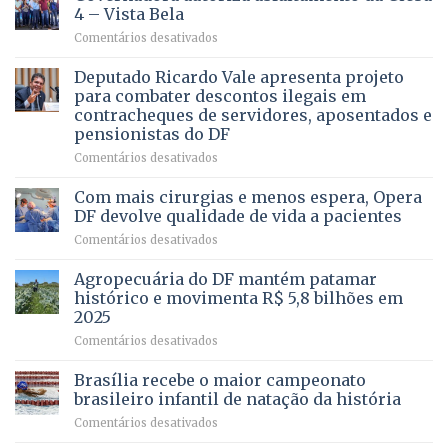
ALGUÉM
4 – Vista Bela
QUE
em
Comentários desativados
PRECISA
Governadora
DE
autoriza
Deputado Ricardo Vale apresenta projeto
UMA
asfaltamento
PROFISSÃO?
para combater descontos ilegais em
da
contracheques de servidores, aposentados e
Gleba
pensionistas do DF
4
–
em
Comentários desativados
Vista
Deputado
Bela
Ricardo
Com mais cirurgias e menos espera, Opera
Vale
DF devolve qualidade de vida a pacientes
apresenta
em
Comentários desativados
projeto
Com
para
mais
Agropecuária do DF mantém patamar
combater
cirurgias
descontos
histórico e movimenta R$ 5,8 bilhões em
e
ilegais
2025
menos
em
em
Comentários desativados
espera,
contracheques
Agropecuária
Opera
de
do
DF
Brasília recebe o maior campeonato
servidores,
DF
devolve
aposentados
brasileiro infantil de natação da história
mantém
qualidade
e
em
Comentários desativados
patamar
de
pensionistas
Brasília
histórico
vida
do