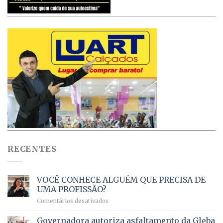
RECENTES
VOCÊ CONHECE ALGUÉM QUE PRECISA DE
UMA PROFISSÃO?
em
Comentários desativados
VOCÊ
CONHECE
Governadora autoriza asfaltamento da Gleba