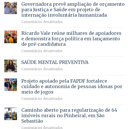
recebe
Governadora prevê ampliação de orçamento
e
a
DF
o
movimenta
pacientes
para Justiça e Saúde em projeto de
maior
R$
internação involuntária humanizada
campeonato
5,8
em
Comentários desativados
brasileiro
bilhões
Governadora
infantil
em
prevê
de
Ricardo Vale reúne milhares de apoiadores
2025
ampliação
natação
e demonstra força política em lançamento
de
da
de pré-candidatura
orçamento
história
em
Comentários desativados
para
Ricardo
Justiça
Vale
e
SAÚDE MENTAL PREVENTIVA
reúne
Saúde
em
Comentários desativados
milhares
em
SAÚDE
de
projeto
MENTAL
Projeto apoiado pela FAPDF fortalece
apoiadores
de
PREVENTIVA
e
internação
cuidado e autonomia de pessoas idosas por
demonstra
involuntária
meio de jogos
força
humanizada
em
Comentários desativados
política
Projeto
em
apoiado
Caminho aberto para regularização de 64
lançamento
pela
de
imóveis rurais no Pinheiral, em São
FAPDF
pré-
Sebastião
fortalece
candidatura
em
Comentários desativados
cuidado