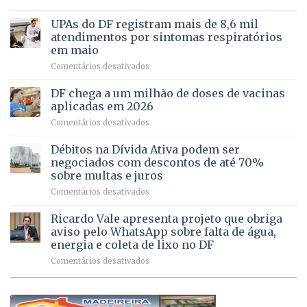
Caminho
e
aberto
autonomia
UPAs do DF registram mais de 8,6 mil
para
de
atendimentos por sintomas respiratórios
regularização
pessoas
em maio
de
idosas
em
Comentários desativados
64
por
UPAs
imóveis
meio
do
rurais
de
DF chega a um milhão de doses de vacinas
DF
no
jogos
aplicadas em 2026
registram
Pinheiral,
em
Comentários desativados
mais
em
DF
de
São
chega
Débitos na Dívida Ativa podem ser
8,6
Sebastião
a
mil
negociados com descontos de até 70%
um
atendimentos
sobre multas e juros
milhão
por
em
Comentários desativados
de
sintomas
Débitos
doses
respiratórios
na
de
Ricardo Vale apresenta projeto que obriga
em
Dívida
vacinas
maio
aviso pelo WhatsApp sobre falta de água,
Ativa
aplicadas
energia e coleta de lixo no DF
podem
em
em
Comentários desativados
ser
2026
Ricardo
negociados
Vale
com
apresenta
descontos
projeto