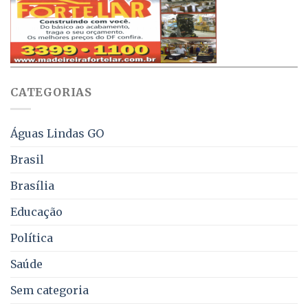
de
que
até
obriga
70%
aviso
sobre
pelo
multas
WhatsApp
e
sobre
juros
falta
CATEGORIAS
de
água,
energia
e
Águas Lindas GO
coleta
de
Brasil
lixo
no
Brasília
DF
Educação
Política
Saúde
Sem categoria