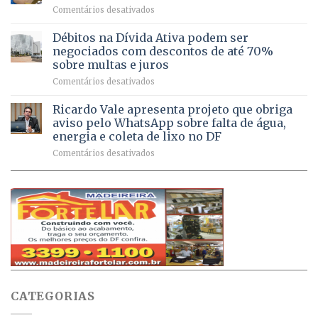
Pinheiral,
em
Comentários desativados
mais
em
DF
de
São
chega
Débitos na Dívida Ativa podem ser
8,6
Sebastião
a
mil
negociados com descontos de até 70%
um
atendimentos
sobre multas e juros
milhão
por
em
Comentários desativados
de
sintomas
Débitos
doses
respiratórios
na
de
Ricardo Vale apresenta projeto que obriga
em
Dívida
vacinas
maio
aviso pelo WhatsApp sobre falta de água,
Ativa
aplicadas
energia e coleta de lixo no DF
podem
em
em
Comentários desativados
ser
2026
Ricardo
negociados
Vale
com
apresenta
descontos
projeto
de
que
até
obriga
70%
aviso
sobre
pelo
multas
WhatsApp
e
sobre
juros
falta
CATEGORIAS
de
água,