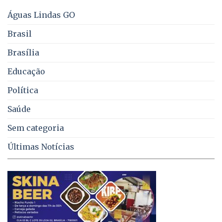
energia
e
Águas Lindas GO
coleta
de
Brasil
lixo
no
Brasília
DF
Educação
Política
Saúde
Sem categoria
Últimas Notícias