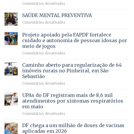
em
Comentários desativados
para
Ricardo
Justiça
Vale
e
SAÚDE MENTAL PREVENTIVA
reúne
Saúde
em
Comentários desativados
milhares
em
SAÚDE
de
projeto
MENTAL
Projeto apoiado pela FAPDF fortalece
apoiadores
de
PREVENTIVA
e
internação
cuidado e autonomia de pessoas idosas por
demonstra
involuntária
meio de jogos
força
humanizada
em
Comentários desativados
política
Projeto
em
apoiado
Caminho aberto para regularização de 64
lançamento
pela
de
imóveis rurais no Pinheiral, em São
FAPDF
pré-
Sebastião
fortalece
candidatura
em
Comentários desativados
cuidado
Caminho
e
aberto
autonomia
UPAs do DF registram mais de 8,6 mil
para
de
atendimentos por sintomas respiratórios
regularização
pessoas
em maio
de
idosas
em
Comentários desativados
64
por
UPAs
imóveis
meio
do
rurais
de
DF chega a um milhão de doses de vacinas
DF
no
jogos
aplicadas em 2026
registram