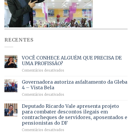
RECENTES
VOCÊ CONHECE ALGUÉM QUE PRECISA DE
UMA PROFISSÃO?
em
Comentários desativados
VOCÊ
CONHECE
Governadora autoriza asfaltamento da Gleba
ALGUÉM
4 – Vista Bela
QUE
em
Comentários desativados
PRECISA
Governadora
DE
autoriza
Deputado Ricardo Vale apresenta projeto
UMA
asfaltamento
PROFISSÃO?
para combater descontos ilegais em
da
contracheques de servidores, aposentados e
Gleba
pensionistas do DF
4
–
em
Comentários desativados