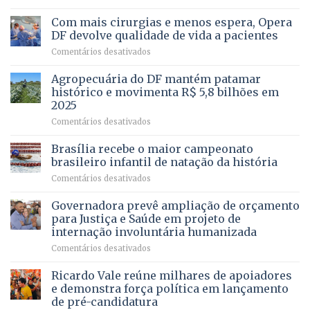
Vista
Deputado
Bela
Ricardo
Com mais cirurgias e menos espera, Opera
Vale
DF devolve qualidade de vida a pacientes
apresenta
em
Comentários desativados
projeto
Com
para
mais
Agropecuária do DF mantém patamar
combater
cirurgias
descontos
histórico e movimenta R$ 5,8 bilhões em
e
ilegais
2025
menos
em
em
Comentários desativados
espera,
contracheques
Agropecuária
Opera
de
do
DF
Brasília recebe o maior campeonato
servidores,
DF
devolve
aposentados
brasileiro infantil de natação da história
mantém
qualidade
e
em
Comentários desativados
patamar
de
pensionistas
Brasília
histórico
vida
do
recebe
Governadora prevê ampliação de orçamento
e
a
DF
o
movimenta
pacientes
para Justiça e Saúde em projeto de
maior
R$
internação involuntária humanizada
campeonato
5,8
em
Comentários desativados
brasileiro
bilhões
Governadora
infantil
em
prevê
de
Ricardo Vale reúne milhares de apoiadores
2025
ampliação
natação
e demonstra força política em lançamento
de
da
de pré-candidatura
orçamento
história