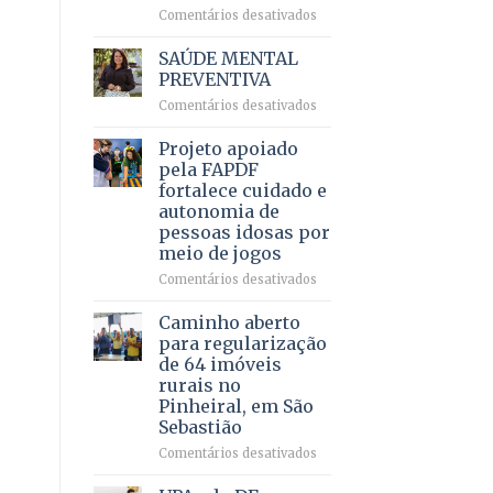
em
em
Comentários desativados
projeto
Ricardo
de
Vale
SAÚDE MENTAL
internação
reúne
PREVENTIVA
involuntária
milhares
humanizada
em
Comentários desativados
de
SAÚDE
apoiadores
MENTAL
Projeto apoiado
e
PREVENTIVA
demonstra
pela FAPDF
força
fortalece cuidado e
política
autonomia de
em
pessoas idosas por
lançamento
meio de jogos
de
pré-
em
Comentários desativados
candidatura
Projeto
apoiado
Caminho aberto
pela
para regularização
FAPDF
de 64 imóveis
fortalece
rurais no
cuidado
Pinheiral, em São
e
Sebastião
autonomia
de
em
Comentários desativados
pessoas
Caminho
idosas
aberto