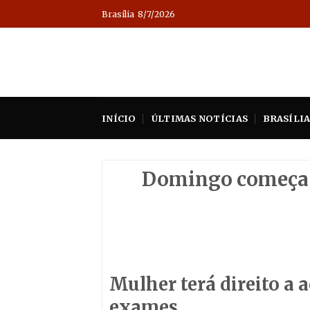
Skip
Brasília
8/7/2026
to
content
INÍCIO
ÚLTIMAS NOTÍCIAS
BRASÍLI
Domingo começa v
Mulher terá direito a
exames