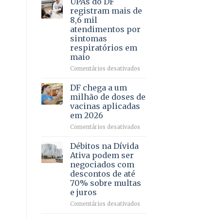
UPAs do DF
por
para
registram mais de
meio
regularização
8,6 mil
de
de
atendimentos por
jogos
64
sintomas
imóveis
respiratórios em
rurais
maio
no
Pinheiral,
em
Comentários desativados
em
UPAs
São
do
DF chega a um
Sebastião
DF
milhão de doses de
registram
vacinas aplicadas
mais
em 2026
de
8,6
em
Comentários desativados
mil
DF
atendimentos
chega
Débitos na Dívida
por
a
Ativa podem ser
sintomas
um
negociados com
respiratórios
milhão
descontos de até
em
de
70% sobre multas
maio
doses
e juros
de
vacinas
em
Comentários desativados
aplicadas
Débitos
em