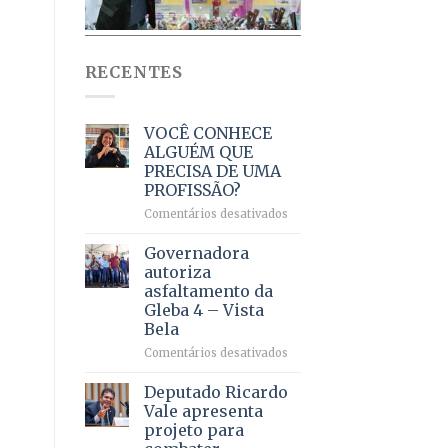
RECENTES
VOCÊ CONHECE
ALGUÉM QUE
PRECISA DE UMA
PROFISSÃO?
em
Comentários desativados
VOCÊ
CONHECE
Governadora
ALGUÉM
autoriza
QUE
asfaltamento da
PRECISA
Gleba 4 – Vista
DE
Bela
UMA
PROFISSÃO?
em
Comentários desativados
Governadora
autoriza
Deputado Ricardo
asfaltamento
Vale apresenta
da
projeto para
Gleba