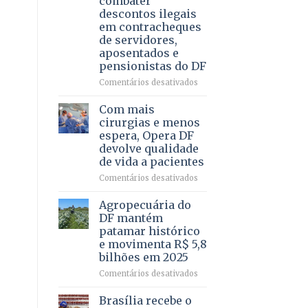
combater
4
descontos ilegais
–
em contracheques
Vista
de servidores,
Bela
aposentados e
pensionistas do DF
em
Comentários desativados
Deputado
Ricardo
Com mais
Vale
cirurgias e menos
apresenta
espera, Opera DF
projeto
devolve qualidade
para
de vida a pacientes
combater
descontos
em
Comentários desativados
ilegais
Com
em
mais
Agropecuária do
contracheques
cirurgias
DF mantém
de
e
patamar histórico
servidores,
menos
e movimenta R$ 5,8
aposentados
espera,
bilhões em 2025
e
Opera
pensionistas
DF
em
Comentários desativados
do
devolve
Agropecuária
DF
qualidade
do
Brasília recebe o
de