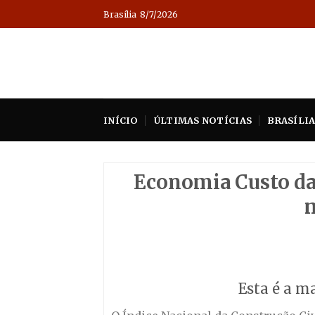
Skip
Brasília
8/7/2026
to
content
INÍCIO
ÚLTIMAS NOTÍCIAS
BRASÍLI
Economia Custo da 
m
Esta é a m