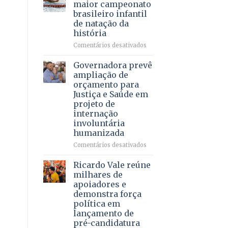
DF
maior campeonato
vida
mantém
brasileiro infantil
a
patamar
de natação da
pacientes
histórico
história
e
movimenta
em
Comentários desativados
R$
Brasília
5,8
recebe
Governadora prevê
bilhões
o
ampliação de
em
maior
orçamento para
2025
campeonato
Justiça e Saúde em
brasileiro
projeto de
infantil
internação
de
involuntária
natação
humanizada
da
história
em
Comentários desativados
Governadora
prevê
Ricardo Vale reúne
ampliação
milhares de
de
apoiadores e
orçamento
demonstra força
para
política em
Justiça
lançamento de
e
pré-candidatura
Saúde