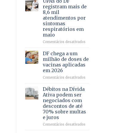
UPAs do DF
por
para
registram mais de
meio
regularização
8,6 mil
de
de
atendimentos por
jogos
64
sintomas
imóveis
respiratórios em
rurais
maio
no
Pinheiral,
em
Comentários desativados
em
UPAs
São
do
DF chega a um
Sebastião
DF
milhão de doses de
registram
vacinas aplicadas
mais
em 2026
de
8,6
em
Comentários desativados
mil
DF
atendimentos
chega
Débitos na Dívida
por
a
Ativa podem ser
sintomas
um
negociados com
respiratórios
milhão
descontos de até
em
de
70% sobre multas
maio
doses
e juros
de
vacinas
em
Comentários desativados
aplicadas
Débitos
em