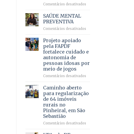
em
em
Comentários desativados
projeto
Ricardo
de
Vale
SAÚDE MENTAL
internação
reúne
PREVENTIVA
involuntária
milhares
humanizada
em
Comentários desativados
de
SAÚDE
apoiadores
MENTAL
Projeto apoiado
e
PREVENTIVA
demonstra
pela FAPDF
força
fortalece cuidado e
política
autonomia de
em
pessoas idosas por
lançamento
meio de jogos
de
pré-
em
Comentários desativados
candidatura
Projeto
apoiado
Caminho aberto
pela
para regularização
FAPDF
de 64 imóveis
fortalece
rurais no
cuidado
Pinheiral, em São
e
Sebastião
autonomia
de
em
Comentários desativados
pessoas
Caminho
idosas
aberto