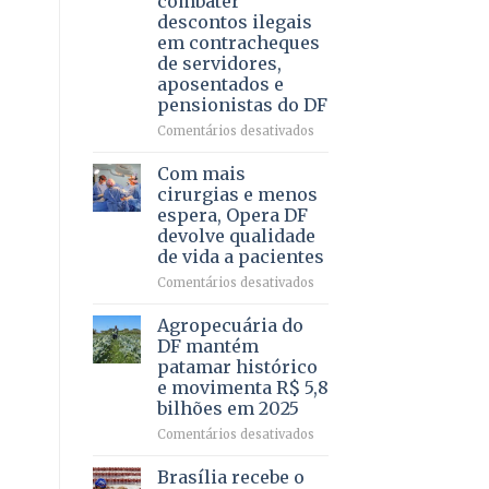
combater
4
descontos ilegais
–
em contracheques
Vista
de servidores,
Bela
aposentados e
pensionistas do DF
em
Comentários desativados
Deputado
Ricardo
Com mais
Vale
cirurgias e menos
apresenta
espera, Opera DF
projeto
devolve qualidade
para
de vida a pacientes
combater
descontos
em
Comentários desativados
ilegais
Com
em
mais
Agropecuária do
contracheques
cirurgias
DF mantém
de
e
patamar histórico
servidores,
menos
e movimenta R$ 5,8
aposentados
espera,
bilhões em 2025
e
Opera
pensionistas
DF
em
Comentários desativados
do
devolve
Agropecuária
DF
qualidade
do
Brasília recebe o
de