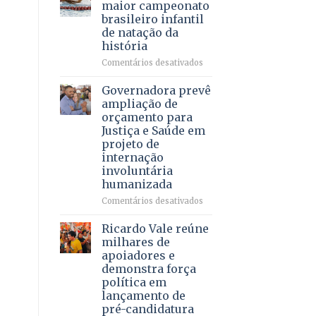
DF
maior campeonato
vida
mantém
brasileiro infantil
a
patamar
de natação da
pacientes
histórico
história
e
movimenta
em
Comentários desativados
R$
Brasília
5,8
recebe
Governadora prevê
bilhões
o
ampliação de
em
maior
orçamento para
2025
campeonato
Justiça e Saúde em
brasileiro
projeto de
infantil
internação
de
involuntária
natação
humanizada
da
história
em
Comentários desativados
Governadora
prevê
Ricardo Vale reúne
ampliação
milhares de
de
apoiadores e
orçamento
demonstra força
para
política em
Justiça
lançamento de
e
pré-candidatura
Saúde