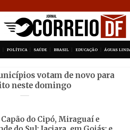
A
POLÍTICA
SAÚDE
BRASIL
EDUCAÇÃO
ÁGUAS LIND
municípios votam de novo para
ito neste domingo
 Capão do Cipó, Miraguaí e
de do Sul; Iaciara, em Goiás; e