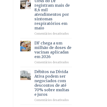
UPAs do DF
por
para
registram mais de
meio
regularização
8,6 mil
de
de
atendimentos por
jogos
64
sintomas
imóveis
respiratórios em
rurais
maio
no
Pinheiral,
em
Comentários desativados
em
UPAs
São
do
DF chega a um
Sebastião
DF
milhão de doses de
registram
vacinas aplicadas
mais
em 2026
de
8,6
em
Comentários desativados
mil
DF
atendimentos
chega
Débitos na Dívida
por
a
Ativa podem ser
sintomas
um
negociados com
respiratórios
milhão
descontos de até
em
de
70% sobre multas
maio
doses
e juros
de
vacinas
em
Comentários desativados
aplicadas
Débitos
em