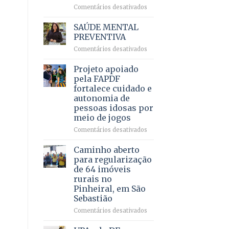
em
em
Comentários desativados
projeto
Ricardo
de
Vale
SAÚDE MENTAL
internação
reúne
PREVENTIVA
involuntária
milhares
humanizada
em
Comentários desativados
de
SAÚDE
apoiadores
MENTAL
Projeto apoiado
e
PREVENTIVA
demonstra
pela FAPDF
força
fortalece cuidado e
política
autonomia de
em
pessoas idosas por
lançamento
meio de jogos
de
pré-
em
Comentários desativados
candidatura
Projeto
apoiado
Caminho aberto
pela
para regularização
FAPDF
de 64 imóveis
fortalece
rurais no
cuidado
Pinheiral, em São
e
Sebastião
autonomia
de
em
Comentários desativados
pessoas
Caminho
idosas
aberto