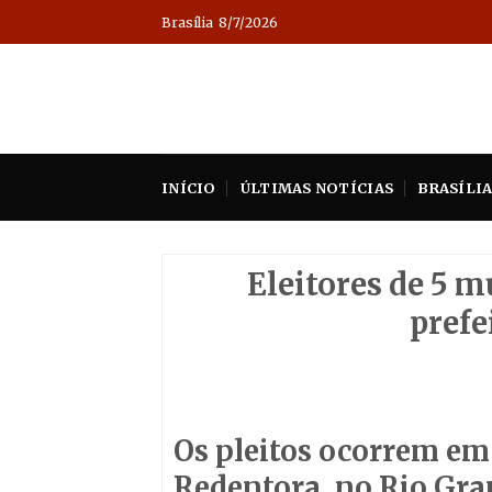
Skip
Brasília
8/7/2026
to
content
INÍCIO
ÚLTIMAS NOTÍCIAS
BRASÍLI
Eleitores de 5 
prefe
Os pleitos ocorrem em
Redentora, no Rio Gran