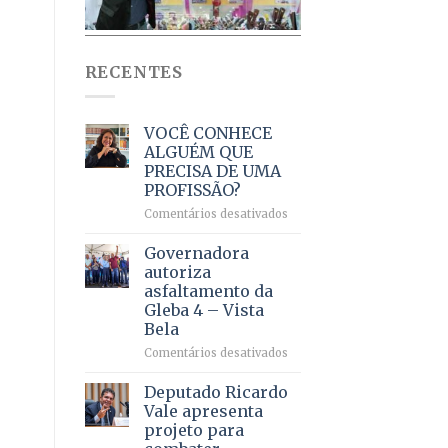
RECENTES
VOCÊ CONHECE
ALGUÉM QUE
PRECISA DE UMA
PROFISSÃO?
em
Comentários desativados
VOCÊ
CONHECE
Governadora
ALGUÉM
autoriza
QUE
asfaltamento da
PRECISA
Gleba 4 – Vista
DE
Bela
UMA
PROFISSÃO?
em
Comentários desativados
Governadora
autoriza
Deputado Ricardo
asfaltamento
Vale apresenta
da
projeto para
Gleba