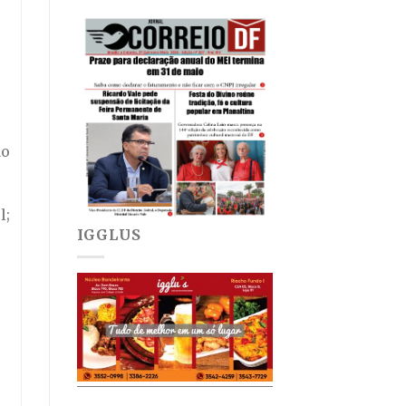
ao
l;
IGGLUS