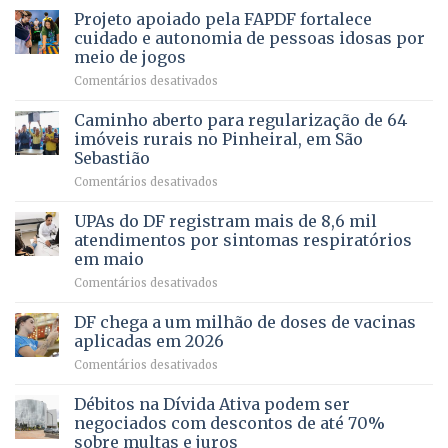
projeto
MENTAL
Projeto apoiado pela FAPDF fortalece
apoiadores
de
PREVENTIVA
e
internação
cuidado e autonomia de pessoas idosas por
demonstra
involuntária
meio de jogos
força
humanizada
em
Comentários desativados
política
Projeto
em
apoiado
Caminho aberto para regularização de 64
lançamento
pela
de
imóveis rurais no Pinheiral, em São
FAPDF
pré-
Sebastião
fortalece
candidatura
em
Comentários desativados
cuidado
Caminho
e
aberto
autonomia
UPAs do DF registram mais de 8,6 mil
para
de
atendimentos por sintomas respiratórios
regularização
pessoas
em maio
de
idosas
em
Comentários desativados
64
por
UPAs
imóveis
meio
do
rurais
de
DF chega a um milhão de doses de vacinas
DF
no
jogos
aplicadas em 2026
registram
Pinheiral,
em
Comentários desativados
mais
em
DF
de
São
chega
Débitos na Dívida Ativa podem ser
8,6
Sebastião
a
mil
negociados com descontos de até 70%
um
atendimentos
sobre multas e juros