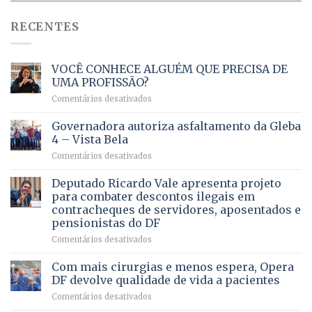
RECENTES
VOCÊ CONHECE ALGUÉM QUE PRECISA DE
UMA PROFISSÃO?
em
Comentários desativados
VOCÊ
CONHECE
Governadora autoriza asfaltamento da Gleba
ALGUÉM
4 – Vista Bela
QUE
em
Comentários desativados
PRECISA
Governadora
DE
autoriza
Deputado Ricardo Vale apresenta projeto
UMA
asfaltamento
PROFISSÃO?
para combater descontos ilegais em
da
contracheques de servidores, aposentados e
Gleba
pensionistas do DF
4
–
em
Comentários desativados
Vista
Deputado
Bela
Ricardo
Com mais cirurgias e menos espera, Opera
Vale
DF devolve qualidade de vida a pacientes
apresenta
em
Comentários desativados
projeto
Com
para