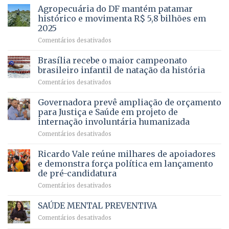
mais
Agropecuária do DF mantém patamar
combater
cirurgias
descontos
histórico e movimenta R$ 5,8 bilhões em
e
ilegais
2025
menos
em
em
Comentários desativados
espera,
contracheques
Agropecuária
Opera
de
do
DF
Brasília recebe o maior campeonato
servidores,
DF
devolve
aposentados
brasileiro infantil de natação da história
mantém
qualidade
e
em
Comentários desativados
patamar
de
pensionistas
Brasília
histórico
vida
do
recebe
Governadora prevê ampliação de orçamento
e
a
DF
o
movimenta
pacientes
para Justiça e Saúde em projeto de
maior
R$
internação involuntária humanizada
campeonato
5,8
em
Comentários desativados
brasileiro
bilhões
Governadora
infantil
em
prevê
de
Ricardo Vale reúne milhares de apoiadores
2025
ampliação
natação
e demonstra força política em lançamento
de
da
de pré-candidatura
orçamento
história
em
Comentários desativados
para
Ricardo
Justiça
Vale
e
SAÚDE MENTAL PREVENTIVA
reúne
Saúde
em
Comentários desativados
milhares
em
SAÚDE
de