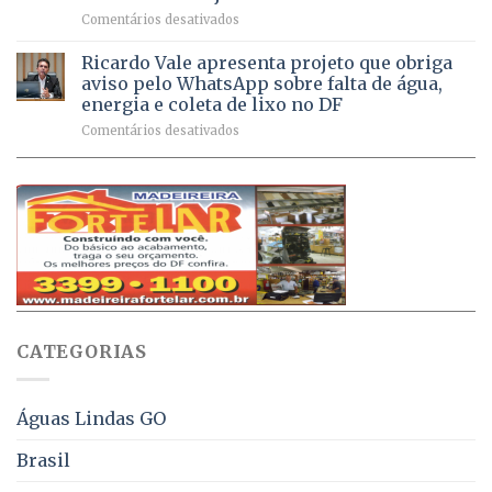
milhão
por
em
Comentários desativados
de
sintomas
Débitos
doses
respiratórios
na
de
Ricardo Vale apresenta projeto que obriga
em
Dívida
vacinas
maio
aviso pelo WhatsApp sobre falta de água,
Ativa
aplicadas
energia e coleta de lixo no DF
podem
em
em
Comentários desativados
ser
2026
Ricardo
negociados
Vale
com
apresenta
descontos
projeto
de
que
até
obriga
70%
aviso
sobre
pelo
multas
WhatsApp
e
sobre
juros
falta
CATEGORIAS
de
água,
energia
e
Águas Lindas GO
coleta
de
Brasil
lixo
no