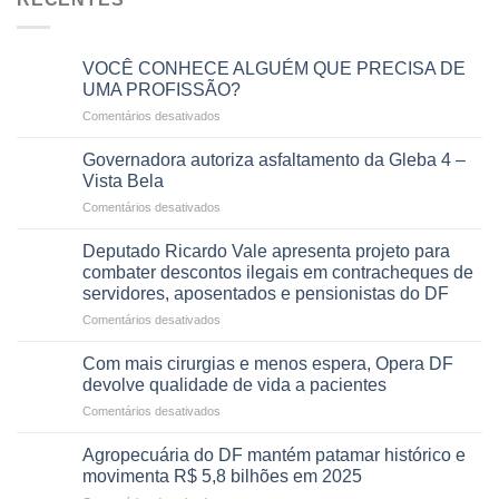
VOCÊ CONHECE ALGUÉM QUE PRECISA DE
UMA PROFISSÃO?
em
Comentários desativados
VOCÊ
CONHECE
Governadora autoriza asfaltamento da Gleba 4 –
ALGUÉM
Vista Bela
QUE
em
Comentários desativados
PRECISA
Governadora
DE
autoriza
UMA
Deputado Ricardo Vale apresenta projeto para
asfaltamento
PROFISSÃO?
combater descontos ilegais em contracheques de
da
servidores, aposentados e pensionistas do DF
Gleba
em
Comentários desativados
4
Deputado
–
Ricardo
Vista
Com mais cirurgias e menos espera, Opera DF
Vale
Bela
devolve qualidade de vida a pacientes
apresenta
em
Comentários desativados
projeto
Com
para
mais
combater
Agropecuária do DF mantém patamar histórico e
cirurgias
descontos
movimenta R$ 5,8 bilhões em 2025
e
ilegais