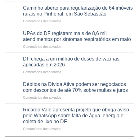
Projeto
política
apoiado
Caminho aberto para regularização de 64 imóveis
em
pela
rurais no Pinheiral, em São Sebastião
lançamento
FAPDF
de
em
Comentários desativados
fortalece
pré-
Caminho
cuidado
candidatura
aberto
e
UPAs do DF registram mais de 8,6 mil
para
autonomia
atendimentos por sintomas respiratórios em maio
regularização
de
em
Comentários desativados
de
pessoas
UPAs
64
idosas
do
imóveis
DF chega a um milhão de doses de vacinas
por
DF
rurais
aplicadas em 2026
meio
registram
no
de
em
Comentários desativados
mais
Pinheiral,
jogos
DF
de
em
chega
8,6
Débitos na Dívida Ativa podem ser negociados
São
a
mil
com descontos de até 70% sobre multas e juros
Sebastião
um
atendimentos
em
Comentários desativados
milhão
por
Débitos
de
sintomas
na
doses
Ricardo Vale apresenta projeto que obriga aviso
respiratórios
Dívida
de
pelo WhatsApp sobre falta de água, energia e
em
Ativa
vacinas
maio
coleta de lixo no DF
podem
aplicadas
em
Comentários desativados
ser
em
Ricardo
negociados
2026