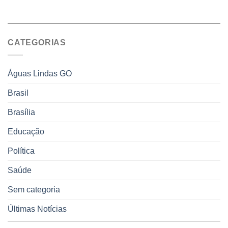
Vale
com
apresenta
descontos
projeto
de
que
até
obriga
70%
CATEGORIAS
aviso
sobre
pelo
multas
WhatsApp
e
sobre
juros
Águas Lindas GO
falta
de
Brasil
água,
energia
Brasília
e
coleta
de
Educação
lixo
no
Política
DF
Saúde
Sem categoria
Últimas Notícias