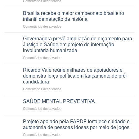
em
Comentários desativados
menos
em
Agropecuária
espera,
contracheques
do
Opera
Brasília recebe o maior campeonato brasileiro
de
DF
DF
infantil de natação da história
servidores,
mantém
devolve
aposentados
em
Comentários desativados
patamar
qualidade
e
Brasília
histórico
de
pensionistas
recebe
e
Governadora prevê ampliação de orçamento para
vida
do
o
movimenta
Justiça e Saúde em projeto de internação
a
DF
maior
R$
pacientes
involuntária humanizada
campeonato
5,8
em
Comentários desativados
brasileiro
bilhões
Governadora
infantil
em
prevê
de
Ricardo Vale reúne milhares de apoiadores e
2025
ampliação
natação
demonstra força política em lançamento de pré-
de
da
candidatura
orçamento
história
em
Comentários desativados
para
Ricardo
Justiça
Vale
e
SAÚDE MENTAL PREVENTIVA
reúne
Saúde
em
Comentários desativados
milhares
em
SAÚDE
de
projeto
MENTAL
apoiadores
Projeto apoiado pela FAPDF fortalece cuidado e
de
PREVENTIVA
e
internação
autonomia de pessoas idosas por meio de jogos
demonstra
involuntária
em
Comentários desativados
força
humanizada