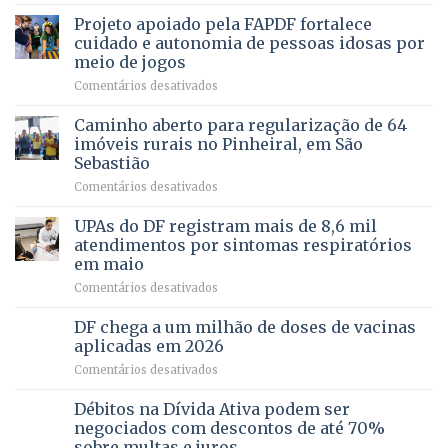
de
projeto
MENTAL
Projeto apoiado pela FAPDF fortalece
apoiadores
de
PREVENTIVA
e
internação
cuidado e autonomia de pessoas idosas por
demonstra
involuntária
meio de jogos
força
humanizada
em
Comentários desativados
política
Projeto
em
apoiado
Caminho aberto para regularização de 64
lançamento
pela
de
imóveis rurais no Pinheiral, em São
FAPDF
pré-
Sebastião
fortalece
candidatura
em
Comentários desativados
cuidado
Caminho
e
aberto
autonomia
UPAs do DF registram mais de 8,6 mil
para
de
atendimentos por sintomas respiratórios
regularização
pessoas
em maio
de
idosas
em
Comentários desativados
64
por
UPAs
imóveis
meio
do
rurais
de
DF chega a um milhão de doses de vacinas
DF
no
jogos
aplicadas em 2026
registram
Pinheiral,
em
Comentários desativados
mais
em
DF
de
São
chega
Débitos na Dívida Ativa podem ser
8,6
Sebastião
a
mil
negociados com descontos de até 70%
um
atendimentos
sobre multas e juros