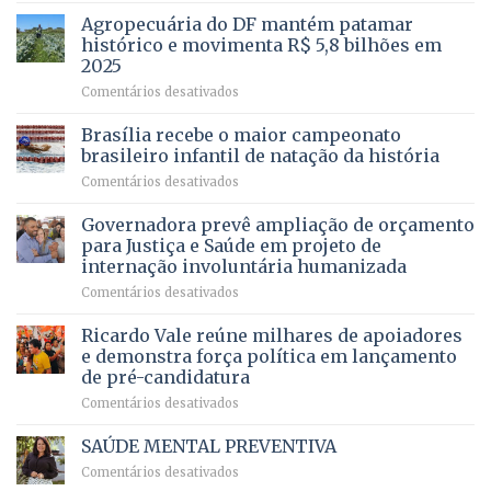
para
mais
Agropecuária do DF mantém patamar
combater
cirurgias
descontos
histórico e movimenta R$ 5,8 bilhões em
e
ilegais
2025
menos
em
em
Comentários desativados
espera,
contracheques
Agropecuária
Opera
de
do
DF
Brasília recebe o maior campeonato
servidores,
DF
devolve
aposentados
brasileiro infantil de natação da história
mantém
qualidade
e
em
Comentários desativados
patamar
de
pensionistas
Brasília
histórico
vida
do
recebe
Governadora prevê ampliação de orçamento
e
a
DF
o
movimenta
pacientes
para Justiça e Saúde em projeto de
maior
R$
internação involuntária humanizada
campeonato
5,8
em
Comentários desativados
brasileiro
bilhões
Governadora
infantil
em
prevê
de
Ricardo Vale reúne milhares de apoiadores
2025
ampliação
natação
e demonstra força política em lançamento
de
da
de pré-candidatura
orçamento
história
em
Comentários desativados
para
Ricardo
Justiça
Vale
e
SAÚDE MENTAL PREVENTIVA
reúne
Saúde
em
Comentários desativados
milhares
em
SAÚDE