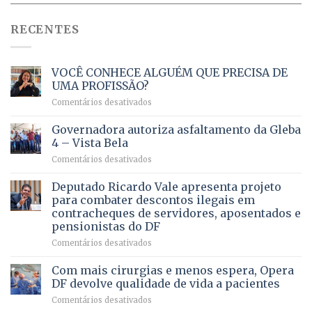
RECENTES
VOCÊ CONHECE ALGUÉM QUE PRECISA DE
UMA PROFISSÃO?
em
Comentários desativados
VOCÊ
CONHECE
Governadora autoriza asfaltamento da Gleba
ALGUÉM
4 – Vista Bela
QUE
em
Comentários desativados
PRECISA
Governadora
DE
autoriza
Deputado Ricardo Vale apresenta projeto
UMA
asfaltamento
PROFISSÃO?
para combater descontos ilegais em
da
contracheques de servidores, aposentados e
Gleba
pensionistas do DF
4
–
em
Comentários desativados
Vista
Deputado
Bela
Ricardo
Com mais cirurgias e menos espera, Opera
Vale
DF devolve qualidade de vida a pacientes
apresenta
em
Comentários desativados
projeto
Com