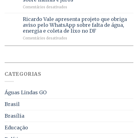
milhão
por
em
Comentários desativados
de
sintomas
Débitos
doses
respiratórios
na
de
Ricardo Vale apresenta projeto que obriga
em
Dívida
vacinas
maio
aviso pelo WhatsApp sobre falta de água,
Ativa
aplicadas
energia e coleta de lixo no DF
podem
em
em
Comentários desativados
ser
2026
Ricardo
negociados
Vale
com
apresenta
descontos
projeto
de
que
até
obriga
70%
CATEGORIAS
aviso
sobre
pelo
multas
WhatsApp
e
sobre
juros
Águas Lindas GO
falta
de
Brasil
água,
energia
Brasília
e
coleta
Educação
de
lixo
no