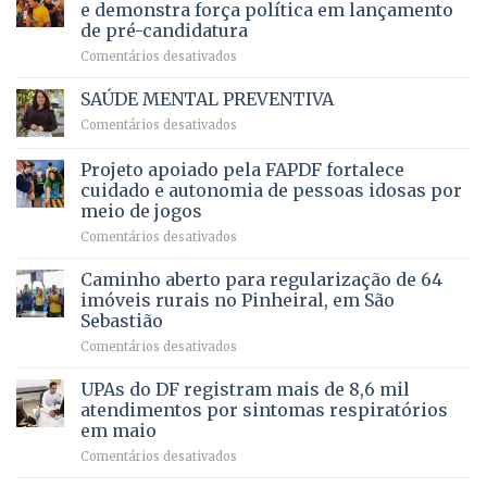
ampliação
natação
e demonstra força política em lançamento
de
da
de pré-candidatura
orçamento
história
em
Comentários desativados
para
Ricardo
Justiça
Vale
e
SAÚDE MENTAL PREVENTIVA
reúne
Saúde
em
Comentários desativados
milhares
em
SAÚDE
de
projeto
MENTAL
Projeto apoiado pela FAPDF fortalece
apoiadores
de
PREVENTIVA
e
internação
cuidado e autonomia de pessoas idosas por
demonstra
involuntária
meio de jogos
força
humanizada
em
Comentários desativados
política
Projeto
em
apoiado
Caminho aberto para regularização de 64
lançamento
pela
de
imóveis rurais no Pinheiral, em São
FAPDF
pré-
Sebastião
fortalece
candidatura
em
Comentários desativados
cuidado
Caminho
e
aberto
autonomia
UPAs do DF registram mais de 8,6 mil
para
de
atendimentos por sintomas respiratórios
regularização
pessoas
em maio
de
idosas
em
Comentários desativados
64
por
UPAs
imóveis
meio