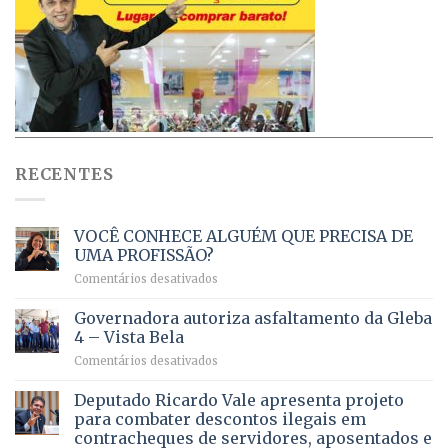
RECENTES
VOCÊ CONHECE ALGUÉM QUE PRECISA DE
UMA PROFISSÃO?
em
Comentários desativados
VOCÊ
CONHECE
Governadora autoriza asfaltamento da Gleba
ALGUÉM
4 – Vista Bela
QUE
em
Comentários desativados
PRECISA
Governadora
DE
autoriza
Deputado Ricardo Vale apresenta projeto
UMA
asfaltamento
PROFISSÃO?
para combater descontos ilegais em
da
contracheques de servidores, aposentados e
Gleba