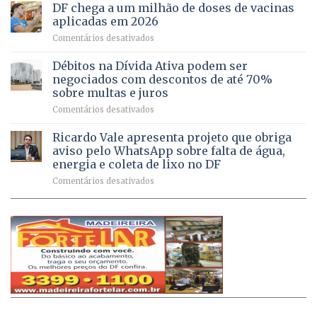
do
rurais
de
DF chega a um milhão de doses de vacinas
DF
no
jogos
aplicadas em 2026
registram
Pinheiral,
em
Comentários desativados
mais
em
DF
de
São
chega
Débitos na Dívida Ativa podem ser
8,6
Sebastião
a
mil
negociados com descontos de até 70%
um
atendimentos
sobre multas e juros
milhão
por
em
Comentários desativados
de
sintomas
Débitos
doses
respiratórios
na
de
Ricardo Vale apresenta projeto que obriga
em
Dívida
vacinas
maio
aviso pelo WhatsApp sobre falta de água,
Ativa
aplicadas
energia e coleta de lixo no DF
podem
em
em
Comentários desativados
ser
2026
Ricardo
negociados
Vale
com
apresenta
descontos
projeto
de
que
até
obriga
70%
aviso
sobre
pelo
multas
WhatsApp
e
sobre
juros
falta