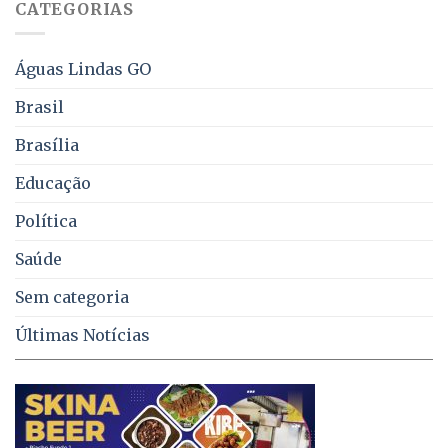
CATEGORIAS
de
água,
energia
e
Águas Lindas GO
coleta
de
Brasil
lixo
no
Brasília
DF
Educação
Política
Saúde
Sem categoria
Últimas Notícias