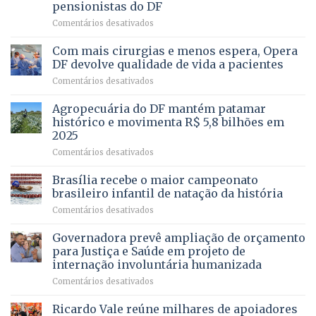
pensionistas do DF
4
–
em
Comentários desativados
Vista
Deputado
Bela
Ricardo
Com mais cirurgias e menos espera, Opera
Vale
DF devolve qualidade de vida a pacientes
apresenta
em
Comentários desativados
projeto
Com
para
mais
Agropecuária do DF mantém patamar
combater
cirurgias
descontos
histórico e movimenta R$ 5,8 bilhões em
e
ilegais
2025
menos
em
em
Comentários desativados
espera,
contracheques
Agropecuária
Opera
de
do
DF
Brasília recebe o maior campeonato
servidores,
DF
devolve
aposentados
brasileiro infantil de natação da história
mantém
qualidade
e
em
Comentários desativados
patamar
de
pensionistas
Brasília
histórico
vida
do
recebe
Governadora prevê ampliação de orçamento
e
a
DF
o
movimenta
pacientes
para Justiça e Saúde em projeto de
maior
R$
internação involuntária humanizada
campeonato
5,8
em
Comentários desativados
brasileiro
bilhões
Governadora
infantil
em
prevê
de
Ricardo Vale reúne milhares de apoiadores
2025