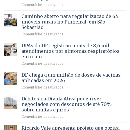
força
humanizada
em
Comentários desativados
política
Projeto
em
apoiado
Caminho aberto para regularização de 64
lançamento
pela
de
imóveis rurais no Pinheiral, em São
FAPDF
pré-
Sebastião
fortalece
candidatura
em
Comentários desativados
cuidado
Caminho
e
aberto
autonomia
UPAs do DF registram mais de 8,6 mil
para
de
atendimentos por sintomas respiratórios
regularização
pessoas
em maio
de
idosas
em
Comentários desativados
64
por
UPAs
imóveis
meio
do
rurais
de
DF chega a um milhão de doses de vacinas
DF
no
jogos
aplicadas em 2026
registram
Pinheiral,
em
Comentários desativados
mais
em
DF
de
São
chega
Débitos na Dívida Ativa podem ser
8,6
Sebastião
a
mil
negociados com descontos de até 70%
um
atendimentos
sobre multas e juros
milhão
por
em
Comentários desativados
de
sintomas
Débitos
doses
respiratórios
na
de
Ricardo Vale apresenta projeto que obriga
em