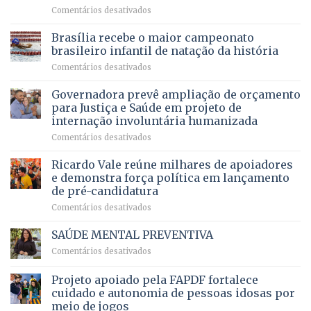
em
em
Comentários desativados
espera,
contracheques
Agropecuária
Opera
de
do
DF
Brasília recebe o maior campeonato
servidores,
DF
devolve
aposentados
brasileiro infantil de natação da história
mantém
qualidade
e
em
Comentários desativados
patamar
de
pensionistas
Brasília
histórico
vida
do
recebe
Governadora prevê ampliação de orçamento
e
a
DF
o
movimenta
pacientes
para Justiça e Saúde em projeto de
maior
R$
internação involuntária humanizada
campeonato
5,8
em
Comentários desativados
brasileiro
bilhões
Governadora
infantil
em
prevê
de
Ricardo Vale reúne milhares de apoiadores
2025
ampliação
natação
e demonstra força política em lançamento
de
da
de pré-candidatura
orçamento
história
em
Comentários desativados
para
Ricardo
Justiça
Vale
e
SAÚDE MENTAL PREVENTIVA
reúne
Saúde
em
Comentários desativados
milhares
em
SAÚDE
de
projeto
MENTAL
Projeto apoiado pela FAPDF fortalece
apoiadores
de
PREVENTIVA
e
internação
cuidado e autonomia de pessoas idosas por
demonstra
involuntária
meio de jogos