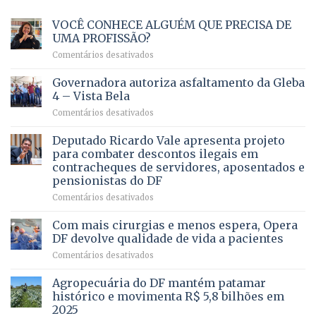
VOCÊ CONHECE ALGUÉM QUE PRECISA DE
UMA PROFISSÃO?
em
Comentários desativados
VOCÊ
CONHECE
Governadora autoriza asfaltamento da Gleba
ALGUÉM
4 – Vista Bela
QUE
em
Comentários desativados
PRECISA
Governadora
DE
autoriza
Deputado Ricardo Vale apresenta projeto
UMA
asfaltamento
PROFISSÃO?
para combater descontos ilegais em
da
contracheques de servidores, aposentados e
Gleba
pensionistas do DF
4
–
em
Comentários desativados
Vista
Deputado
Bela
Ricardo
Com mais cirurgias e menos espera, Opera
Vale
DF devolve qualidade de vida a pacientes
apresenta
em
Comentários desativados
projeto
Com
para
mais
Agropecuária do DF mantém patamar
combater
cirurgias
descontos
histórico e movimenta R$ 5,8 bilhões em
e
ilegais
2025
menos