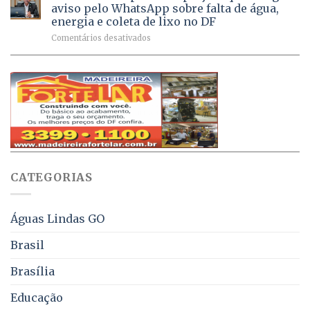
Dívida
vacinas
maio
aviso pelo WhatsApp sobre falta de água,
Ativa
aplicadas
energia e coleta de lixo no DF
podem
em
em
Comentários desativados
ser
2026
Ricardo
negociados
Vale
com
apresenta
descontos
projeto
de
que
até
obriga
70%
aviso
sobre
pelo
multas
WhatsApp
e
sobre
juros
falta
CATEGORIAS
de
água,
energia
e
Águas Lindas GO
coleta
de
Brasil
lixo
no
Brasília
DF
Educação