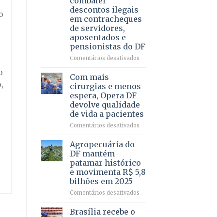
combater
4
descontos ilegais
–
o
em contracheques
Vista
de servidores,
Bela
aposentados e
pensionistas do DF
em
Comentários desativados
Deputado
o
Ricardo
Com mais
Vale
,
cirurgias e menos
apresenta
espera, Opera DF
projeto
devolve qualidade
para
de vida a pacientes
combater
descontos
em
Comentários desativados
ilegais
Com
em
mais
Agropecuária do
contracheques
cirurgias
DF mantém
de
e
patamar histórico
servidores,
menos
e movimenta R$ 5,8
aposentados
espera,
bilhões em 2025
e
Opera
pensionistas
DF
em
Comentários desativados
do
devolve
Agropecuária
DF
qualidade
do
Brasília recebe o
de