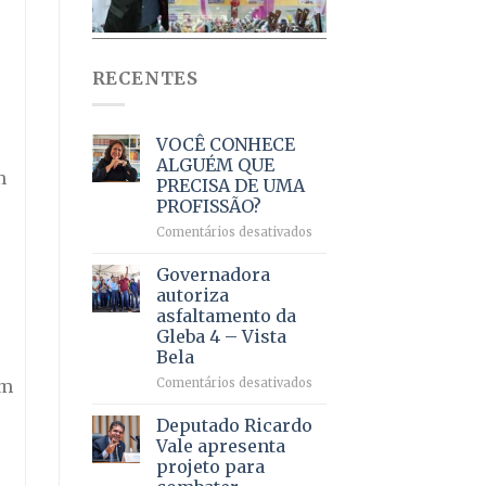
RECENTES
VOCÊ CONHECE
ALGUÉM QUE
m
PRECISA DE UMA
PROFISSÃO?
em
Comentários desativados
VOCÊ
CONHECE
Governadora
ALGUÉM
autoriza
QUE
asfaltamento da
PRECISA
Gleba 4 – Vista
DE
Bela
UMA
PROFISSÃO?
em
am
Comentários desativados
Governadora
autoriza
Deputado Ricardo
asfaltamento
Vale apresenta
da
projeto para
Gleba