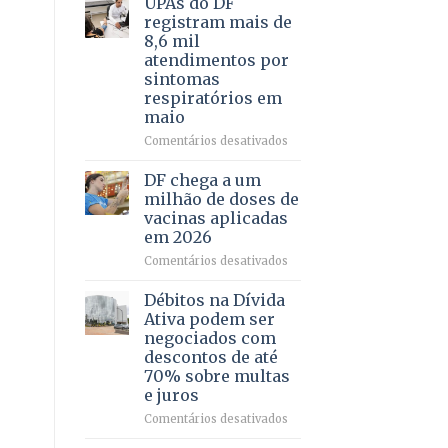
UPAs do DF
por
para
registram mais de
meio
regularização
8,6 mil
de
de
atendimentos por
jogos
64
sintomas
imóveis
respiratórios em
rurais
maio
no
Pinheiral,
em
Comentários desativados
em
UPAs
São
do
DF chega a um
Sebastião
DF
milhão de doses de
registram
vacinas aplicadas
mais
em 2026
de
8,6
em
Comentários desativados
mil
DF
atendimentos
chega
Débitos na Dívida
por
a
Ativa podem ser
sintomas
um
negociados com
respiratórios
milhão
descontos de até
em
de
70% sobre multas
maio
doses
e juros
de
vacinas
em
Comentários desativados
aplicadas
Débitos
em