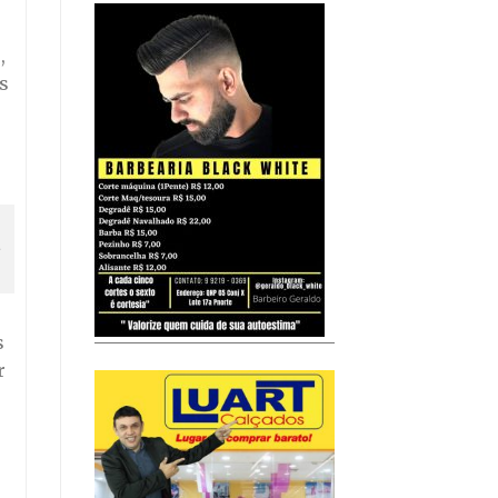
,
s
-
s
r