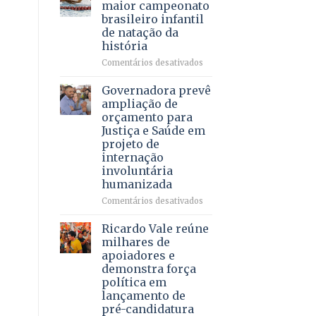
DF
maior campeonato
vida
mantém
brasileiro infantil
a
patamar
de natação da
pacientes
histórico
história
e
movimenta
em
Comentários desativados
R$
Brasília
5,8
recebe
Governadora prevê
bilhões
o
ampliação de
em
maior
orçamento para
2025
campeonato
Justiça e Saúde em
brasileiro
projeto de
infantil
internação
de
involuntária
natação
humanizada
da
história
em
Comentários desativados
Governadora
prevê
Ricardo Vale reúne
ampliação
milhares de
de
apoiadores e
orçamento
demonstra força
para
política em
Justiça
lançamento de
e
pré-candidatura
Saúde