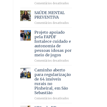
em
em
Comentários desativados
projeto
Ricardo
de
Vale
SAÚDE MENTAL
internação
reúne
PREVENTIVA
involuntária
milhares
humanizada
em
Comentários desativados
de
SAÚDE
apoiadores
MENTAL
Projeto apoiado
e
PREVENTIVA
demonstra
pela FAPDF
força
fortalece cuidado e
política
autonomia de
em
pessoas idosas por
lançamento
meio de jogos
de
pré-
em
Comentários desativados
candidatura
Projeto
apoiado
Caminho aberto
pela
para regularização
FAPDF
de 64 imóveis
fortalece
rurais no
cuidado
Pinheiral, em São
e
Sebastião
autonomia
de
em
Comentários desativados
pessoas
Caminho
idosas
aberto