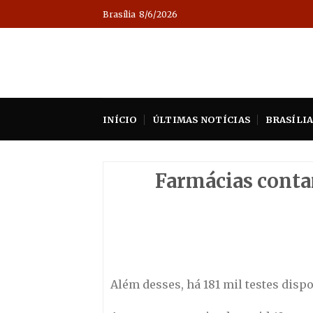
Skip
Brasília
8/6/2026
to
content
INÍCIO
ÚLTIMAS NOTÍCIAS
BRASÍLI
Farmácias conta
Além desses, há 181 mil testes disp