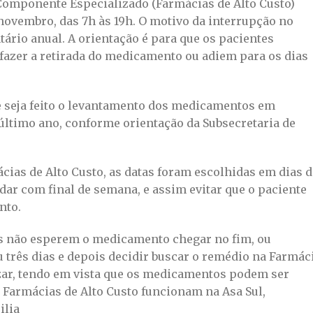
Componente Especializado (Farmácias de Alto Custo)
e novembro, das 7h às 19h. O motivo da interrupção no
tário anual. A orientação é para que os pacientes
 fazer a retirada do medicamento ou adiem para os dias
e seja feito o levantamento dos medicamentos em
e último ano, conforme orientação da Subsecretaria de
cias de Alto Custo, as datas foram escolhidas em dias d
dar com final de semana, e assim evitar que o paciente
nto.
es não esperem o medicamento chegar no fim, ou
 três dias e depois decidir buscar o remédio na Farmác
izar, tendo em vista que os medicamentos podem ser
s Farmácias de Alto Custo funcionam na Asa Sul,
ilia