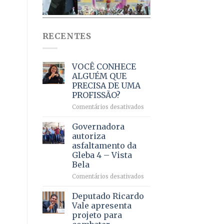
RECENTES
VOCÊ CONHECE
ALGUÉM QUE
PRECISA DE UMA
PROFISSÃO?
em
Comentários desativados
VOCÊ
CONHECE
Governadora
ALGUÉM
autoriza
QUE
asfaltamento da
PRECISA
Gleba 4 – Vista
DE
Bela
UMA
PROFISSÃO?
em
Comentários desativados
Governadora
autoriza
Deputado Ricardo
asfaltamento
Vale apresenta
da
projeto para
Gleba