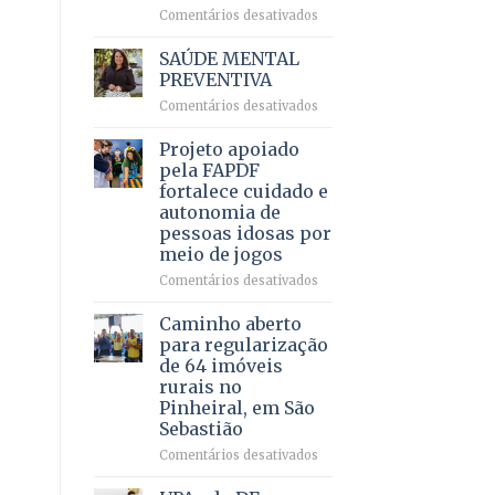
em
em
Comentários desativados
projeto
Ricardo
de
Vale
SAÚDE MENTAL
internação
reúne
PREVENTIVA
involuntária
milhares
humanizada
em
Comentários desativados
de
SAÚDE
apoiadores
MENTAL
Projeto apoiado
e
PREVENTIVA
demonstra
pela FAPDF
força
fortalece cuidado e
política
autonomia de
em
pessoas idosas por
lançamento
meio de jogos
de
pré-
em
Comentários desativados
candidatura
Projeto
apoiado
Caminho aberto
pela
para regularização
FAPDF
de 64 imóveis
fortalece
rurais no
cuidado
Pinheiral, em São
e
Sebastião
autonomia
de
em
Comentários desativados
pessoas
Caminho
idosas
aberto