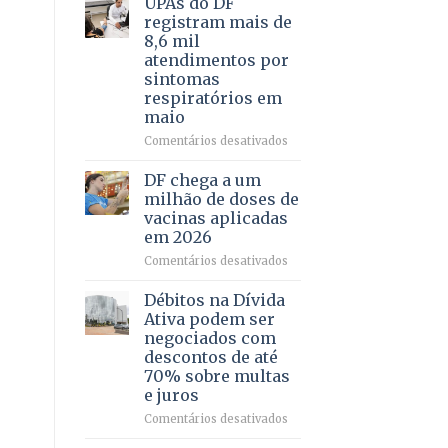
UPAs do DF
por
para
registram mais de
meio
regularização
8,6 mil
de
de
atendimentos por
jogos
64
sintomas
imóveis
respiratórios em
rurais
maio
no
Pinheiral,
em
Comentários desativados
em
UPAs
São
do
DF chega a um
Sebastião
DF
milhão de doses de
registram
vacinas aplicadas
mais
em 2026
de
8,6
em
Comentários desativados
mil
DF
atendimentos
chega
Débitos na Dívida
por
a
Ativa podem ser
sintomas
um
negociados com
respiratórios
milhão
descontos de até
em
de
70% sobre multas
maio
doses
e juros
de
vacinas
em
Comentários desativados
aplicadas
Débitos
em