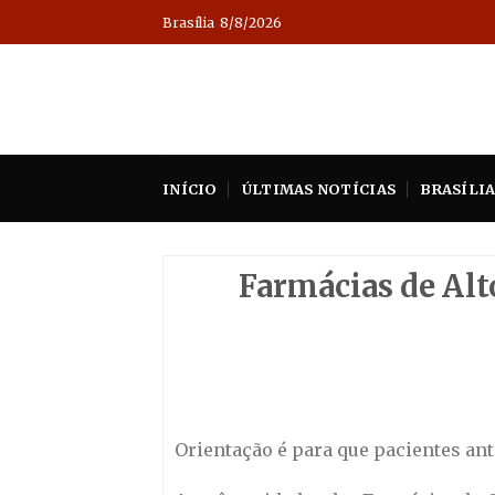
Skip
Brasília
8/8/2026
to
content
INÍCIO
ÚLTIMAS NOTÍCIAS
BRASÍLI
Farmácias de Alto
Orientação é para que pacientes a