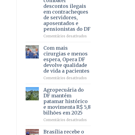
combater
4
descontos ilegais
–
em contracheques
Vista
de servidores,
Bela
aposentados e
pensionistas do DF
em
Comentários desativados
Deputado
Ricardo
Com mais
Vale
cirurgias e menos
apresenta
espera, Opera DF
projeto
devolve qualidade
para
de vida a pacientes
combater
descontos
em
Comentários desativados
ilegais
Com
em
mais
Agropecuária do
contracheques
cirurgias
DF mantém
de
e
patamar histórico
servidores,
menos
e movimenta R$ 5,8
aposentados
espera,
bilhões em 2025
e
Opera
pensionistas
DF
em
Comentários desativados
do
devolve
Agropecuária
DF
qualidade
do
Brasília recebe o
de