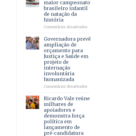
DF
maior campeonato
vida
mantém
brasileiro infantil
a
patamar
de natação da
pacientes
histórico
história
e
movimenta
em
Comentários desativados
R$
Brasília
5,8
recebe
Governadora prevê
bilhões
o
ampliação de
em
maior
orçamento para
2025
campeonato
Justiça e Saúde em
brasileiro
projeto de
infantil
internação
de
involuntária
natação
humanizada
da
história
em
Comentários desativados
Governadora
prevê
Ricardo Vale reúne
ampliação
milhares de
de
apoiadores e
orçamento
demonstra força
para
política em
Justiça
lançamento de
e
pré-candidatura
Saúde