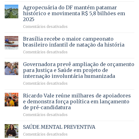
Com
para
mais
Agropecuária do DF mantém patamar
combater
cirurgias
descontos
histórico e movimenta R$ 5,8 bilhões em
e
ilegais
2025
menos
em
em
Comentários desativados
espera,
contracheques
Agropecuária
Opera
de
do
DF
Brasília recebe o maior campeonato
servidores,
DF
devolve
aposentados
brasileiro infantil de natação da história
mantém
qualidade
e
em
Comentários desativados
patamar
de
pensionistas
Brasília
histórico
vida
do
recebe
Governadora prevê ampliação de orçamento
e
a
DF
o
movimenta
pacientes
para Justiça e Saúde em projeto de
maior
R$
internação involuntária humanizada
campeonato
5,8
em
Comentários desativados
brasileiro
bilhões
Governadora
infantil
em
prevê
de
Ricardo Vale reúne milhares de apoiadores
2025
ampliação
natação
e demonstra força política em lançamento
de
da
de pré-candidatura
orçamento
história
em
Comentários desativados
para
Ricardo
Justiça
Vale
e
SAÚDE MENTAL PREVENTIVA
reúne
Saúde
em
Comentários desativados
milhares
em