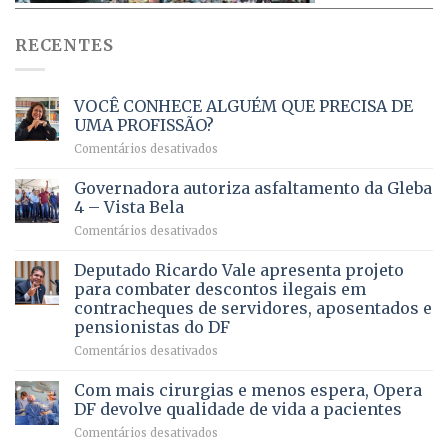
RECENTES
VOCÊ CONHECE ALGUÉM QUE PRECISA DE
UMA PROFISSÃO?
em
Comentários desativados
VOCÊ
CONHECE
Governadora autoriza asfaltamento da Gleba
ALGUÉM
4 – Vista Bela
QUE
em
Comentários desativados
PRECISA
Governadora
DE
autoriza
Deputado Ricardo Vale apresenta projeto
UMA
asfaltamento
PROFISSÃO?
para combater descontos ilegais em
da
contracheques de servidores, aposentados e
Gleba
pensionistas do DF
4
–
em
Comentários desativados
Vista
Deputado
Bela
Ricardo
Com mais cirurgias e menos espera, Opera
Vale
DF devolve qualidade de vida a pacientes
apresenta
em
Comentários desativados
projeto