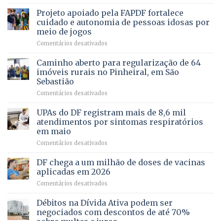
SAÚDE
de
projeto
MENTAL
Projeto apoiado pela FAPDF fortalece
apoiadores
de
PREVENTIVA
e
internação
cuidado e autonomia de pessoas idosas por
demonstra
involuntária
meio de jogos
força
humanizada
em
Comentários desativados
política
Projeto
em
apoiado
Caminho aberto para regularização de 64
lançamento
pela
de
imóveis rurais no Pinheiral, em São
FAPDF
pré-
Sebastião
fortalece
candidatura
em
Comentários desativados
cuidado
Caminho
e
aberto
autonomia
UPAs do DF registram mais de 8,6 mil
para
de
atendimentos por sintomas respiratórios
regularização
pessoas
em maio
de
idosas
em
Comentários desativados
64
por
UPAs
imóveis
meio
do
rurais
de
DF chega a um milhão de doses de vacinas
DF
no
jogos
aplicadas em 2026
registram
Pinheiral,
em
Comentários desativados
mais
em
DF
de
São
chega
Débitos na Dívida Ativa podem ser
8,6
Sebastião
a
mil
negociados com descontos de até 70%
um
atendimentos