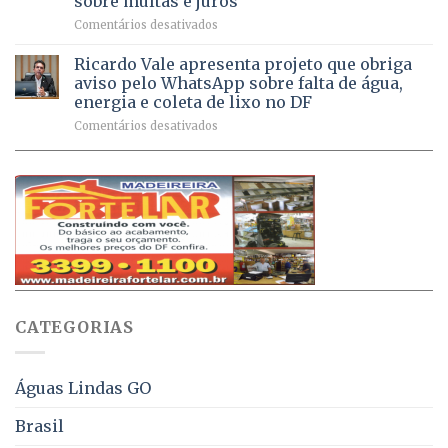
sobre multas e juros
milhão
por
em
Comentários desativados
de
sintomas
Débitos
doses
respiratórios
na
de
Ricardo Vale apresenta projeto que obriga
em
Dívida
vacinas
maio
aviso pelo WhatsApp sobre falta de água,
Ativa
aplicadas
energia e coleta de lixo no DF
podem
em
em
Comentários desativados
ser
2026
Ricardo
negociados
Vale
com
apresenta
descontos
projeto
de
que
até
obriga
70%
aviso
sobre
pelo
multas
WhatsApp
e
sobre
juros
falta
CATEGORIAS
de
água,
energia
e
Águas Lindas GO
coleta
de
Brasil
lixo