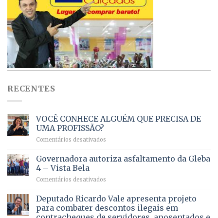
RECENTES
VOCÊ CONHECE ALGUÉM QUE PRECISA DE
UMA PROFISSÃO?
em
Comentários desativados
VOCÊ
CONHECE
Governadora autoriza asfaltamento da Gleba
ALGUÉM
4 – Vista Bela
QUE
em
Comentários desativados
PRECISA
Governadora
DE
autoriza
Deputado Ricardo Vale apresenta projeto
UMA
asfaltamento
PROFISSÃO?
para combater descontos ilegais em
da
contracheques de servidores, aposentados e