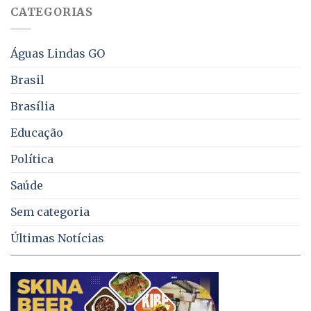
falta
CATEGORIAS
de
água,
energia
e
Águas Lindas GO
coleta
de
Brasil
lixo
no
Brasília
DF
Educação
Política
Saúde
Sem categoria
Últimas Notícias