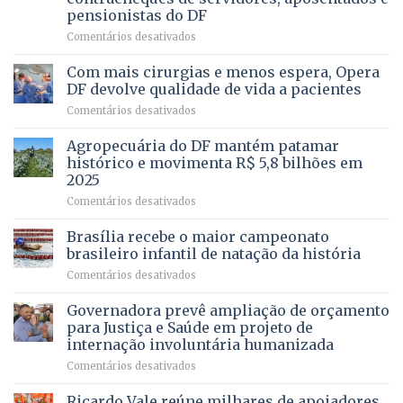
Gleba
pensionistas do DF
4
–
em
Comentários desativados
Vista
Deputado
Bela
Ricardo
Com mais cirurgias e menos espera, Opera
Vale
DF devolve qualidade de vida a pacientes
apresenta
em
Comentários desativados
projeto
Com
para
mais
Agropecuária do DF mantém patamar
combater
cirurgias
descontos
histórico e movimenta R$ 5,8 bilhões em
e
ilegais
2025
menos
em
em
Comentários desativados
espera,
contracheques
Agropecuária
Opera
de
do
DF
Brasília recebe o maior campeonato
servidores,
DF
devolve
aposentados
brasileiro infantil de natação da história
mantém
qualidade
e
em
Comentários desativados
patamar
de
pensionistas
Brasília
histórico
vida
do
recebe
Governadora prevê ampliação de orçamento
e
a
DF
o
movimenta
pacientes
para Justiça e Saúde em projeto de
maior
R$
internação involuntária humanizada
campeonato
5,8
em
Comentários desativados
brasileiro
bilhões
Governadora
infantil
em
prevê
de
Ricardo Vale reúne milhares de apoiadores
2025