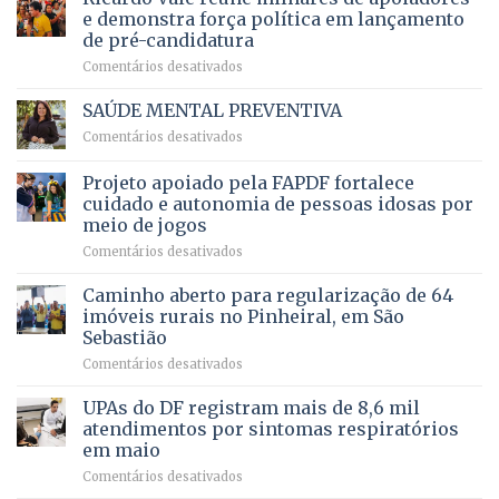
ampliação
natação
e demonstra força política em lançamento
de
da
de pré-candidatura
orçamento
história
em
Comentários desativados
para
Ricardo
Justiça
Vale
e
SAÚDE MENTAL PREVENTIVA
reúne
Saúde
em
Comentários desativados
milhares
em
SAÚDE
de
projeto
MENTAL
Projeto apoiado pela FAPDF fortalece
apoiadores
de
PREVENTIVA
e
internação
cuidado e autonomia de pessoas idosas por
demonstra
involuntária
meio de jogos
força
humanizada
em
Comentários desativados
política
Projeto
em
apoiado
Caminho aberto para regularização de 64
lançamento
pela
de
imóveis rurais no Pinheiral, em São
FAPDF
pré-
Sebastião
fortalece
candidatura
em
Comentários desativados
cuidado
Caminho
e
aberto
autonomia
UPAs do DF registram mais de 8,6 mil
para
de
atendimentos por sintomas respiratórios
regularização
pessoas
em maio
de
idosas
em
Comentários desativados
64
por
UPAs
imóveis
meio