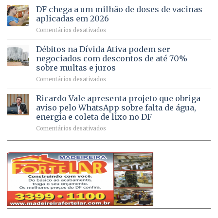
do
rurais
de
DF chega a um milhão de doses de vacinas
DF
no
jogos
aplicadas em 2026
registram
Pinheiral,
em
Comentários desativados
mais
em
DF
de
São
chega
Débitos na Dívida Ativa podem ser
8,6
Sebastião
a
mil
negociados com descontos de até 70%
um
atendimentos
sobre multas e juros
milhão
por
em
Comentários desativados
de
sintomas
Débitos
doses
respiratórios
na
de
Ricardo Vale apresenta projeto que obriga
em
Dívida
vacinas
maio
aviso pelo WhatsApp sobre falta de água,
Ativa
aplicadas
energia e coleta de lixo no DF
podem
em
em
Comentários desativados
ser
2026
Ricardo
negociados
Vale
com
apresenta
descontos
projeto
de
que
até
obriga
70%
aviso
sobre
pelo
multas
WhatsApp
e
sobre
juros