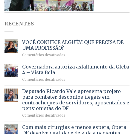
RECENTES
VOCÊ CONHECE ALGUÉM QUE PRECISA DE
UMA PROFISSÃO?
em
Comentários desativados
VOCÊ
CONHECE
Governadora autoriza asfaltamento da Gleba
ALGUÉM
4 – Vista Bela
QUE
em
Comentários desativados
PRECISA
Governadora
DE
autoriza
Deputado Ricardo Vale apresenta projeto
UMA
asfaltamento
PROFISSÃO?
para combater descontos ilegais em
da
contracheques de servidores, aposentados e
Gleba
pensionistas do DF
4
–
em
Comentários desativados
Vista
Deputado
Bela
Ricardo
Com mais cirurgias e menos espera, Opera
Vale
DF devolve qualidade de vida a pacientes