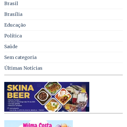
de
Brasil
lixo
no
Brasília
DF
Educação
Política
Saúde
Sem categoria
Últimas Notícias