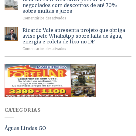
a
mil
negociados com descontos de até 70%
um
atendimentos
sobre multas e juros
milhão
por
em
Comentários desativados
de
sintomas
Débitos
doses
respiratórios
na
de
Ricardo Vale apresenta projeto que obriga
em
Dívida
vacinas
maio
aviso pelo WhatsApp sobre falta de água,
Ativa
aplicadas
energia e coleta de lixo no DF
podem
em
em
Comentários desativados
ser
2026
Ricardo
negociados
Vale
com
apresenta
descontos
projeto
de
que
até
obriga
70%
aviso
sobre
pelo
multas
WhatsApp
e
sobre
juros
falta
CATEGORIAS
de
água,
energia
e
Águas Lindas GO
coleta