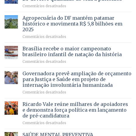
apresenta
em
Comentários desativados
projeto
Com
para
mais
Agropecuária do DF mantém patamar
combater
cirurgias
descontos
histórico e movimenta R$ 5,8 bilhões em
e
ilegais
2025
menos
em
em
Comentários desativados
espera,
contracheques
Agropecuária
Opera
de
do
DF
Brasília recebe o maior campeonato
servidores,
DF
devolve
aposentados
brasileiro infantil de natação da história
mantém
qualidade
e
em
Comentários desativados
patamar
de
pensionistas
Brasília
histórico
vida
do
recebe
Governadora prevê ampliação de orçamento
e
a
DF
o
movimenta
pacientes
para Justiça e Saúde em projeto de
maior
R$
internação involuntária humanizada
campeonato
5,8
em
Comentários desativados
brasileiro
bilhões
Governadora
infantil
em
prevê
de
Ricardo Vale reúne milhares de apoiadores
2025
ampliação
natação
e demonstra força política em lançamento
de
da
de pré-candidatura
orçamento
história
em
Comentários desativados
para
Ricardo
Justiça
Vale
e
SAÚDE MENTAL PREVENTIVA