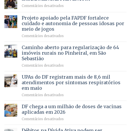
reúne
Saúde
em
Comentários desativados
milhares
em
SAÚDE
de
projeto
MENTAL
Projeto apoiado pela FAPDF fortalece
apoiadores
de
PREVENTIVA
e
internação
cuidado e autonomia de pessoas idosas por
demonstra
involuntária
meio de jogos
força
humanizada
em
Comentários desativados
política
Projeto
em
apoiado
Caminho aberto para regularização de 64
lançamento
pela
de
imóveis rurais no Pinheiral, em São
FAPDF
pré-
Sebastião
fortalece
candidatura
em
Comentários desativados
cuidado
Caminho
e
aberto
autonomia
UPAs do DF registram mais de 8,6 mil
para
de
atendimentos por sintomas respiratórios
regularização
pessoas
em maio
de
idosas
em
Comentários desativados
64
por
UPAs
imóveis
meio
do
rurais
de
DF chega a um milhão de doses de vacinas
DF
no
jogos
aplicadas em 2026
registram
Pinheiral,
em
Comentários desativados
mais
em
DF
de
São
chega
Débitos na Dívida Ativa podem ser
8,6
Sebastião