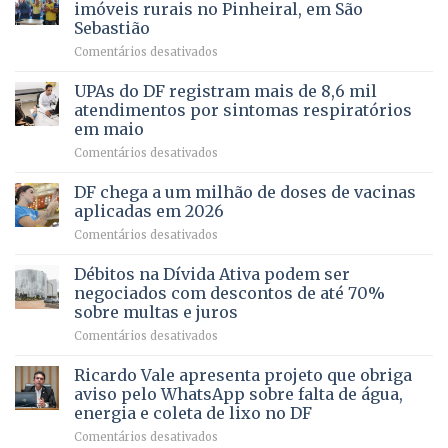
pela
de
imóveis rurais no Pinheiral, em São
FAPDF
pré-
Sebastião
fortalece
candidatura
em
Comentários desativados
cuidado
Caminho
e
aberto
autonomia
UPAs do DF registram mais de 8,6 mil
para
de
atendimentos por sintomas respiratórios
regularização
pessoas
em maio
de
idosas
em
Comentários desativados
64
por
UPAs
imóveis
meio
do
rurais
de
DF chega a um milhão de doses de vacinas
DF
no
jogos
aplicadas em 2026
registram
Pinheiral,
em
Comentários desativados
mais
em
DF
de
São
chega
Débitos na Dívida Ativa podem ser
8,6
Sebastião
a
mil
negociados com descontos de até 70%
um
atendimentos
sobre multas e juros
milhão
por
em
Comentários desativados
de
sintomas
Débitos
doses
respiratórios
na
de
Ricardo Vale apresenta projeto que obriga
em
Dívida
vacinas
maio
aviso pelo WhatsApp sobre falta de água,
Ativa
aplicadas
energia e coleta de lixo no DF
podem
em
em
Comentários desativados
ser
2026