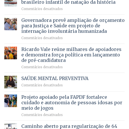
aposentados
brasileiro infantil de natação da história
mantém
qualidade
e
em
Comentários desativados
patamar
de
pensionistas
Brasília
histórico
vida
do
recebe
Governadora prevê ampliação de orçamento
e
a
DF
o
movimenta
pacientes
para Justiça e Saúde em projeto de
maior
R$
internação involuntária humanizada
campeonato
5,8
em
Comentários desativados
brasileiro
bilhões
Governadora
infantil
em
prevê
de
Ricardo Vale reúne milhares de apoiadores
2025
ampliação
natação
e demonstra força política em lançamento
de
da
de pré-candidatura
orçamento
história
em
Comentários desativados
para
Ricardo
Justiça
Vale
e
SAÚDE MENTAL PREVENTIVA
reúne
Saúde
em
Comentários desativados
milhares
em
SAÚDE
de
projeto
MENTAL
Projeto apoiado pela FAPDF fortalece
apoiadores
de
PREVENTIVA
e
internação
cuidado e autonomia de pessoas idosas por
demonstra
involuntária
meio de jogos
força
humanizada
em
Comentários desativados
política
Projeto
em
apoiado
Caminho aberto para regularização de 64
lançamento