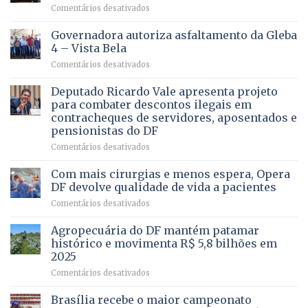
em
Comentários desativados
VOCÊ
CONHECE
Governadora autoriza asfaltamento da Gleba
ALGUÉM
4 – Vista Bela
QUE
em
Comentários desativados
PRECISA
Governadora
DE
autoriza
Deputado Ricardo Vale apresenta projeto
UMA
asfaltamento
PROFISSÃO?
para combater descontos ilegais em
da
contracheques de servidores, aposentados e
Gleba
pensionistas do DF
4
–
em
Comentários desativados
Vista
Deputado
Bela
Ricardo
Com mais cirurgias e menos espera, Opera
Vale
DF devolve qualidade de vida a pacientes
apresenta
em
Comentários desativados
projeto
Com
para
mais
Agropecuária do DF mantém patamar
combater
cirurgias
descontos
histórico e movimenta R$ 5,8 bilhões em
e
ilegais
2025
menos
em
em
Comentários desativados
espera,
contracheques
Agropecuária
Opera
de
do
DF
Brasília recebe o maior campeonato
servidores,
DF
devolve