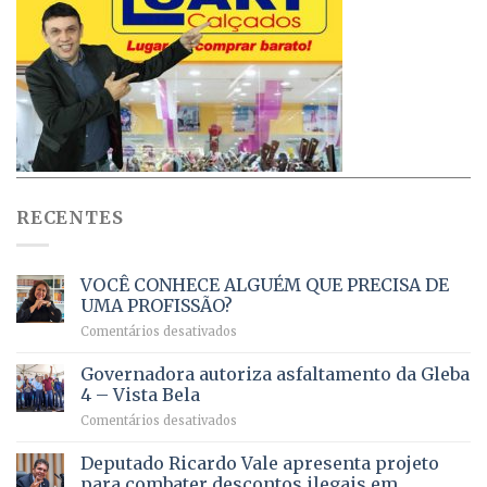
RECENTES
VOCÊ CONHECE ALGUÉM QUE PRECISA DE
UMA PROFISSÃO?
em
Comentários desativados
VOCÊ
CONHECE
Governadora autoriza asfaltamento da Gleba
ALGUÉM
4 – Vista Bela
QUE
em
Comentários desativados
PRECISA
Governadora
DE
autoriza
Deputado Ricardo Vale apresenta projeto
UMA
asfaltamento
PROFISSÃO?
para combater descontos ilegais em