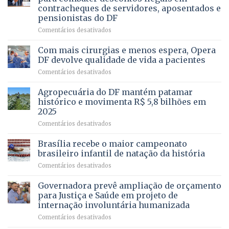
da
contracheques de servidores, aposentados e
Gleba
pensionistas do DF
4
–
em
Comentários desativados
Vista
Deputado
Bela
Ricardo
Com mais cirurgias e menos espera, Opera
Vale
DF devolve qualidade de vida a pacientes
apresenta
em
Comentários desativados
projeto
Com
para
mais
Agropecuária do DF mantém patamar
combater
cirurgias
descontos
histórico e movimenta R$ 5,8 bilhões em
e
ilegais
2025
menos
em
em
Comentários desativados
espera,
contracheques
Agropecuária
Opera
de
do
DF
Brasília recebe o maior campeonato
servidores,
DF
devolve
aposentados
brasileiro infantil de natação da história
mantém
qualidade
e
em
Comentários desativados
patamar
de
pensionistas
Brasília
histórico
vida
do
recebe
Governadora prevê ampliação de orçamento
e
a
DF
o
movimenta
pacientes
para Justiça e Saúde em projeto de
maior
R$
internação involuntária humanizada
campeonato
5,8
em
Comentários desativados
brasileiro
bilhões
Governadora
infantil
em