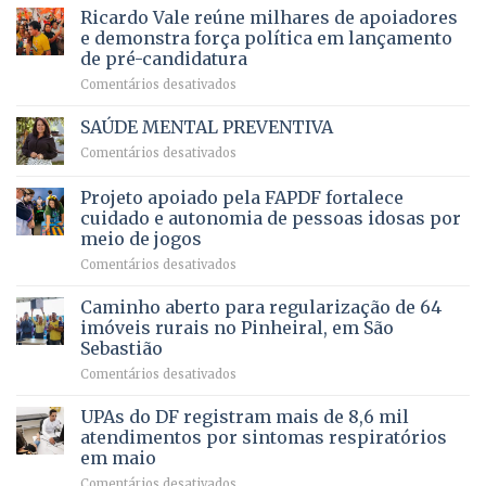
prevê
de
Ricardo Vale reúne milhares de apoiadores
2025
ampliação
natação
e demonstra força política em lançamento
de
da
de pré-candidatura
orçamento
história
em
Comentários desativados
para
Ricardo
Justiça
Vale
e
SAÚDE MENTAL PREVENTIVA
reúne
Saúde
em
Comentários desativados
milhares
em
SAÚDE
de
projeto
MENTAL
Projeto apoiado pela FAPDF fortalece
apoiadores
de
PREVENTIVA
e
internação
cuidado e autonomia de pessoas idosas por
demonstra
involuntária
meio de jogos
força
humanizada
em
Comentários desativados
política
Projeto
em
apoiado
Caminho aberto para regularização de 64
lançamento
pela
de
imóveis rurais no Pinheiral, em São
FAPDF
pré-
Sebastião
fortalece
candidatura
em
Comentários desativados
cuidado
Caminho
e
aberto
autonomia
UPAs do DF registram mais de 8,6 mil
para
de
atendimentos por sintomas respiratórios
regularização
pessoas
em maio
de
idosas
em
Comentários desativados
64
por