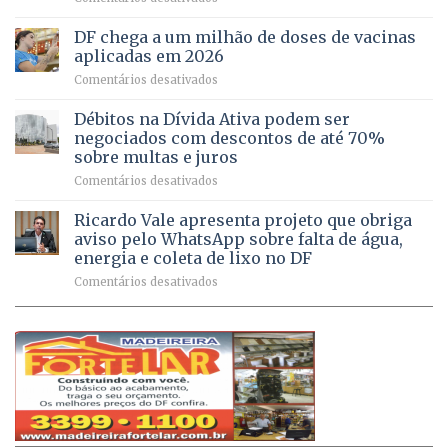
UPAs
imóveis
meio
do
rurais
de
DF chega a um milhão de doses de vacinas
DF
no
jogos
aplicadas em 2026
registram
Pinheiral,
em
Comentários desativados
mais
em
DF
de
São
chega
Débitos na Dívida Ativa podem ser
8,6
Sebastião
a
mil
negociados com descontos de até 70%
um
atendimentos
sobre multas e juros
milhão
por
em
Comentários desativados
de
sintomas
Débitos
doses
respiratórios
na
de
Ricardo Vale apresenta projeto que obriga
em
Dívida
vacinas
maio
aviso pelo WhatsApp sobre falta de água,
Ativa
aplicadas
energia e coleta de lixo no DF
podem
em
em
Comentários desativados
ser
2026
Ricardo
negociados
Vale
com
apresenta
descontos
projeto
de
que
até
obriga
70%
aviso
sobre
pelo
multas
WhatsApp
e