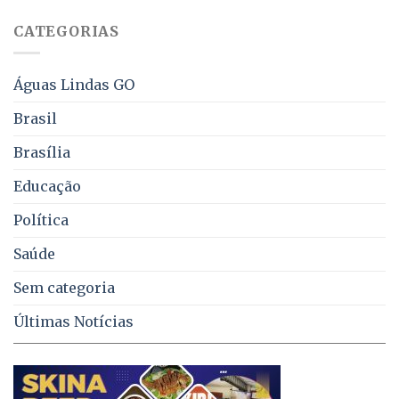
sobre
juros
falta
CATEGORIAS
de
água,
energia
e
Águas Lindas GO
coleta
de
Brasil
lixo
no
Brasília
DF
Educação
Política
Saúde
Sem categoria
Últimas Notícias