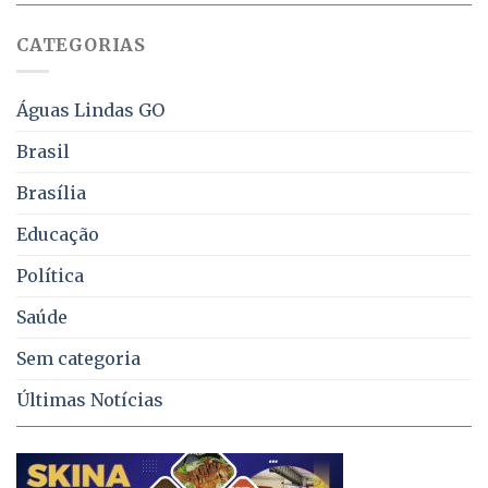
sobre
juros
falta
CATEGORIAS
de
água,
energia
e
Águas Lindas GO
coleta
de
Brasil
lixo
no
Brasília
DF
Educação
Política
Saúde
Sem categoria
Últimas Notícias