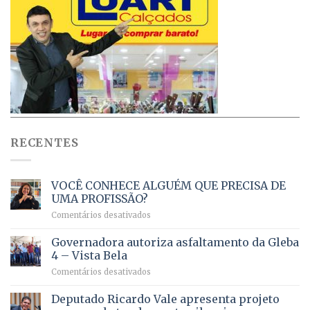
RECENTES
VOCÊ CONHECE ALGUÉM QUE PRECISA DE
UMA PROFISSÃO?
em
Comentários desativados
VOCÊ
CONHECE
Governadora autoriza asfaltamento da Gleba
ALGUÉM
4 – Vista Bela
QUE
em
Comentários desativados
PRECISA
Governadora
DE
autoriza
Deputado Ricardo Vale apresenta projeto
UMA
asfaltamento
PROFISSÃO?