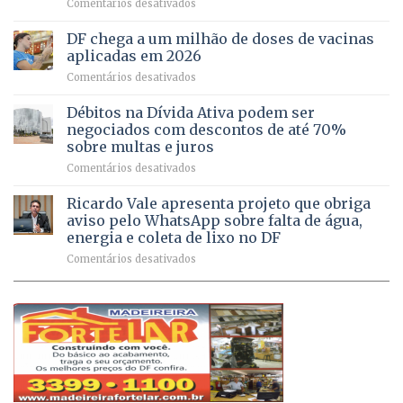
em
Comentários desativados
64
por
UPAs
imóveis
meio
do
rurais
de
DF chega a um milhão de doses de vacinas
DF
no
jogos
aplicadas em 2026
registram
Pinheiral,
em
Comentários desativados
mais
em
DF
de
São
chega
Débitos na Dívida Ativa podem ser
8,6
Sebastião
a
mil
negociados com descontos de até 70%
um
atendimentos
sobre multas e juros
milhão
por
em
Comentários desativados
de
sintomas
Débitos
doses
respiratórios
na
de
Ricardo Vale apresenta projeto que obriga
em
Dívida
vacinas
maio
aviso pelo WhatsApp sobre falta de água,
Ativa
aplicadas
energia e coleta de lixo no DF
podem
em
em
Comentários desativados
ser
2026
Ricardo
negociados
Vale
com
apresenta
descontos
projeto
de
que
até
obriga
70%
aviso
sobre
pelo
multas
WhatsApp
e