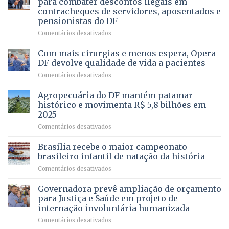
para combater descontos ilegais em
da
contracheques de servidores, aposentados e
Gleba
pensionistas do DF
4
–
em
Comentários desativados
Vista
Deputado
Bela
Ricardo
Com mais cirurgias e menos espera, Opera
Vale
DF devolve qualidade de vida a pacientes
apresenta
em
Comentários desativados
projeto
Com
para
mais
Agropecuária do DF mantém patamar
combater
cirurgias
descontos
histórico e movimenta R$ 5,8 bilhões em
e
ilegais
2025
menos
em
em
Comentários desativados
espera,
contracheques
Agropecuária
Opera
de
do
DF
Brasília recebe o maior campeonato
servidores,
DF
devolve
aposentados
brasileiro infantil de natação da história
mantém
qualidade
e
em
Comentários desativados
patamar
de
pensionistas
Brasília
histórico
vida
do
recebe
Governadora prevê ampliação de orçamento
e
a
DF
o
movimenta
pacientes
para Justiça e Saúde em projeto de
maior
R$
internação involuntária humanizada
campeonato
5,8
em
Comentários desativados
brasileiro
bilhões
Governadora
infantil