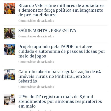
em
prevê
de
Ricardo Vale reúne milhares de apoiadores
2025
ampliação
natação
e demonstra força política em lançamento
de
da
de pré-candidatura
orçamento
história
em
Comentários desativados
para
Ricardo
Justiça
Vale
e
SAÚDE MENTAL PREVENTIVA
reúne
Saúde
em
Comentários desativados
milhares
em
SAÚDE
de
projeto
MENTAL
Projeto apoiado pela FAPDF fortalece
apoiadores
de
PREVENTIVA
e
internação
cuidado e autonomia de pessoas idosas por
demonstra
involuntária
meio de jogos
força
humanizada
em
Comentários desativados
política
Projeto
em
apoiado
Caminho aberto para regularização de 64
lançamento
pela
de
imóveis rurais no Pinheiral, em São
FAPDF
pré-
Sebastião
fortalece
candidatura
em
Comentários desativados
cuidado
Caminho
e
aberto
autonomia
UPAs do DF registram mais de 8,6 mil
para
de
atendimentos por sintomas respiratórios
regularização
pessoas
em maio
de
idosas