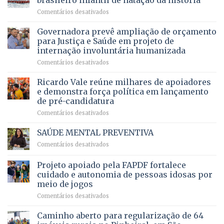
brasileiro infantil de natação da história
mantém
qualidade
e
em
Comentários desativados
patamar
de
pensionistas
Brasília
histórico
vida
do
recebe
Governadora prevê ampliação de orçamento
e
a
DF
o
movimenta
pacientes
para Justiça e Saúde em projeto de
maior
R$
internação involuntária humanizada
campeonato
5,8
em
Comentários desativados
brasileiro
bilhões
Governadora
infantil
em
prevê
de
Ricardo Vale reúne milhares de apoiadores
2025
ampliação
natação
e demonstra força política em lançamento
de
da
de pré-candidatura
orçamento
história
em
Comentários desativados
para
Ricardo
Justiça
Vale
e
SAÚDE MENTAL PREVENTIVA
reúne
Saúde
em
Comentários desativados
milhares
em
SAÚDE
de
projeto
MENTAL
Projeto apoiado pela FAPDF fortalece
apoiadores
de
PREVENTIVA
e
internação
cuidado e autonomia de pessoas idosas por
demonstra
involuntária
meio de jogos
força
humanizada
em
Comentários desativados
política
Projeto
em
apoiado
Caminho aberto para regularização de 64
lançamento
pela
de