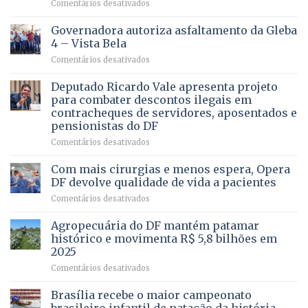
em
Comentários desativados
VOCÊ
CONHECE
Governadora autoriza asfaltamento da Gleba
ALGUÉM
4 – Vista Bela
QUE
em
Comentários desativados
PRECISA
Governadora
DE
autoriza
Deputado Ricardo Vale apresenta projeto
UMA
asfaltamento
PROFISSÃO?
para combater descontos ilegais em
da
contracheques de servidores, aposentados e
Gleba
pensionistas do DF
4
–
em
Comentários desativados
Vista
Deputado
Bela
Ricardo
Com mais cirurgias e menos espera, Opera
Vale
DF devolve qualidade de vida a pacientes
apresenta
em
Comentários desativados
projeto
Com
para
mais
Agropecuária do DF mantém patamar
combater
cirurgias
descontos
histórico e movimenta R$ 5,8 bilhões em
e
ilegais
2025
menos
em
em
Comentários desativados
espera,
contracheques
Agropecuária
Opera
de
do
DF
Brasília recebe o maior campeonato
servidores,
DF
devolve
aposentados