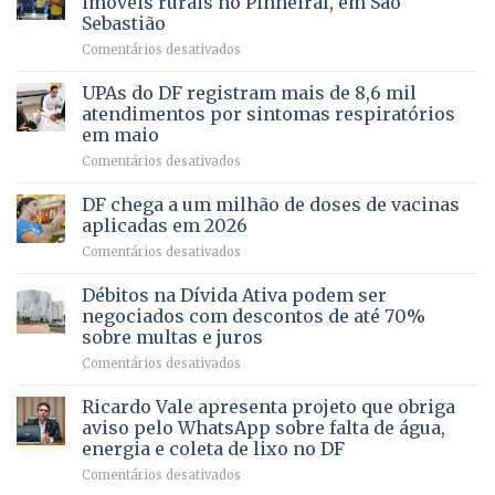
imóveis rurais no Pinheiral, em São
FAPDF
pré-
Sebastião
fortalece
candidatura
em
Comentários desativados
cuidado
Caminho
e
aberto
autonomia
UPAs do DF registram mais de 8,6 mil
para
de
atendimentos por sintomas respiratórios
regularização
pessoas
em maio
de
idosas
em
Comentários desativados
64
por
UPAs
imóveis
meio
do
rurais
de
DF chega a um milhão de doses de vacinas
DF
no
jogos
aplicadas em 2026
registram
Pinheiral,
em
Comentários desativados
mais
em
DF
de
São
chega
Débitos na Dívida Ativa podem ser
8,6
Sebastião
a
mil
negociados com descontos de até 70%
um
atendimentos
sobre multas e juros
milhão
por
em
Comentários desativados
de
sintomas
Débitos
doses
respiratórios
na
de
Ricardo Vale apresenta projeto que obriga
em
Dívida
vacinas
maio
aviso pelo WhatsApp sobre falta de água,
Ativa
aplicadas
energia e coleta de lixo no DF
podem
em
em
Comentários desativados
ser
2026
Ricardo
negociados