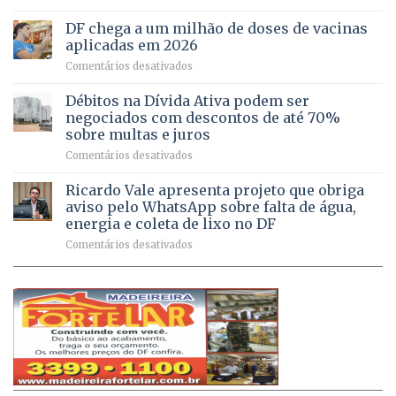
UPAs
imóveis
meio
do
rurais
de
DF chega a um milhão de doses de vacinas
DF
no
jogos
aplicadas em 2026
registram
Pinheiral,
em
Comentários desativados
mais
em
DF
de
São
chega
Débitos na Dívida Ativa podem ser
8,6
Sebastião
a
mil
negociados com descontos de até 70%
um
atendimentos
sobre multas e juros
milhão
por
em
Comentários desativados
de
sintomas
Débitos
doses
respiratórios
na
de
Ricardo Vale apresenta projeto que obriga
em
Dívida
vacinas
maio
aviso pelo WhatsApp sobre falta de água,
Ativa
aplicadas
energia e coleta de lixo no DF
podem
em
em
Comentários desativados
ser
2026
Ricardo
negociados
Vale
com
apresenta
descontos
projeto
de
que
até
obriga
70%
aviso
sobre
pelo
multas
WhatsApp
e
sobre
juros