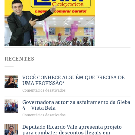
RECENTES
VOCÊ CONHECE ALGUÉM QUE PRECISA DE
UMA PROFISSÃO?
em
Comentários desativados
VOCÊ
CONHECE
Governadora autoriza asfaltamento da Gleba
ALGUÉM
4 – Vista Bela
QUE
em
Comentários desativados
PRECISA
Governadora
DE
autoriza
Deputado Ricardo Vale apresenta projeto
UMA
asfaltamento
PROFISSÃO?
para combater descontos ilegais em