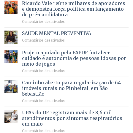
prevê
de
Ricardo Vale reúne milhares de apoiadores
2025
ampliação
natação
e demonstra força política em lançamento
de
da
de pré-candidatura
orçamento
história
em
Comentários desativados
para
Ricardo
Justiça
Vale
e
SAÚDE MENTAL PREVENTIVA
reúne
Saúde
em
Comentários desativados
milhares
em
SAÚDE
de
projeto
MENTAL
Projeto apoiado pela FAPDF fortalece
apoiadores
de
PREVENTIVA
e
internação
cuidado e autonomia de pessoas idosas por
demonstra
involuntária
meio de jogos
força
humanizada
em
Comentários desativados
política
Projeto
em
apoiado
Caminho aberto para regularização de 64
lançamento
pela
de
imóveis rurais no Pinheiral, em São
FAPDF
pré-
Sebastião
fortalece
candidatura
em
Comentários desativados
cuidado
Caminho
e
aberto
autonomia
UPAs do DF registram mais de 8,6 mil
para
de
atendimentos por sintomas respiratórios
regularização
pessoas
em maio
de
idosas
em
Comentários desativados
64
por