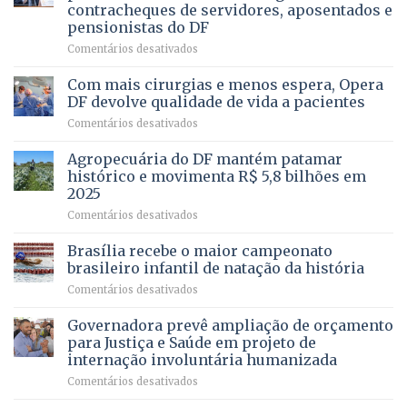
da
contracheques de servidores, aposentados e
Gleba
pensionistas do DF
4
–
em
Comentários desativados
Vista
Deputado
Bela
Ricardo
Com mais cirurgias e menos espera, Opera
Vale
DF devolve qualidade de vida a pacientes
apresenta
em
Comentários desativados
projeto
Com
para
mais
Agropecuária do DF mantém patamar
combater
cirurgias
descontos
histórico e movimenta R$ 5,8 bilhões em
e
ilegais
2025
menos
em
em
Comentários desativados
espera,
contracheques
Agropecuária
Opera
de
do
DF
Brasília recebe o maior campeonato
servidores,
DF
devolve
aposentados
brasileiro infantil de natação da história
mantém
qualidade
e
em
Comentários desativados
patamar
de
pensionistas
Brasília
histórico
vida
do
recebe
Governadora prevê ampliação de orçamento
e
a
DF
o
movimenta
pacientes
para Justiça e Saúde em projeto de
maior
R$
internação involuntária humanizada
campeonato
5,8
em
Comentários desativados
brasileiro
bilhões
Governadora
infantil
em