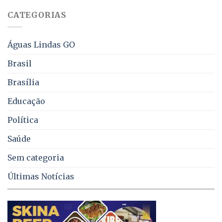
falta
CATEGORIAS
de
água,
energia
e
Águas Lindas GO
coleta
de
Brasil
lixo
no
Brasília
DF
Educação
Política
Saúde
Sem categoria
Últimas Notícias