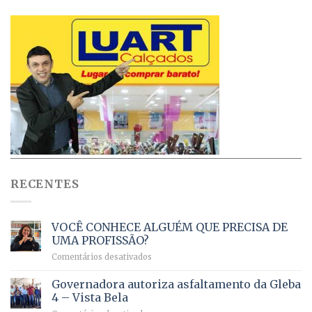
RECENTES
VOCÊ CONHECE ALGUÉM QUE PRECISA DE
UMA PROFISSÃO?
em
Comentários desativados
VOCÊ
CONHECE
Governadora autoriza asfaltamento da Gleba
ALGUÉM
4 – Vista Bela
QUE