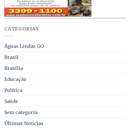
aviso
sobre
pelo
multas
WhatsApp
e
sobre
juros
falta
CATEGORIAS
de
água,
energia
e
Águas Lindas GO
coleta
de
Brasil
lixo
no
Brasília
DF
Educação
Política
Saúde
Sem categoria
Últimas Notícias