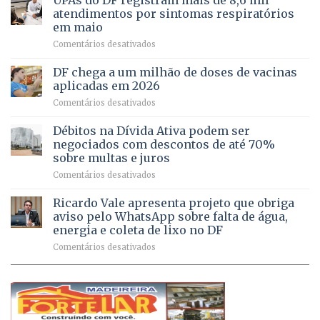
para
de
atendimentos por sintomas respiratórios
regularização
pessoas
em maio
de
idosas
em
Comentários desativados
64
por
UPAs
imóveis
meio
do
rurais
de
DF chega a um milhão de doses de vacinas
DF
no
jogos
aplicadas em 2026
registram
Pinheiral,
em
Comentários desativados
mais
em
DF
de
São
chega
Débitos na Dívida Ativa podem ser
8,6
Sebastião
a
mil
negociados com descontos de até 70%
um
atendimentos
sobre multas e juros
milhão
por
em
Comentários desativados
de
sintomas
Débitos
doses
respiratórios
na
de
Ricardo Vale apresenta projeto que obriga
em
Dívida
vacinas
maio
aviso pelo WhatsApp sobre falta de água,
Ativa
aplicadas
energia e coleta de lixo no DF
podem
em
em
Comentários desativados
ser
2026
Ricardo
negociados
Vale
com
apresenta
descontos
projeto
de
que
até
obriga
70%