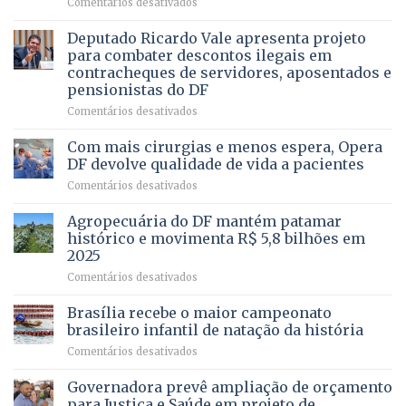
em
Comentários desativados
PRECISA
Governadora
DE
autoriza
Deputado Ricardo Vale apresenta projeto
UMA
asfaltamento
PROFISSÃO?
para combater descontos ilegais em
da
contracheques de servidores, aposentados e
Gleba
pensionistas do DF
4
–
em
Comentários desativados
Vista
Deputado
Bela
Ricardo
Com mais cirurgias e menos espera, Opera
Vale
DF devolve qualidade de vida a pacientes
apresenta
em
Comentários desativados
projeto
Com
para
mais
Agropecuária do DF mantém patamar
combater
cirurgias
descontos
histórico e movimenta R$ 5,8 bilhões em
e
ilegais
2025
menos
em
em
Comentários desativados
espera,
contracheques
Agropecuária
Opera
de
do
DF
Brasília recebe o maior campeonato
servidores,
DF
devolve
aposentados
brasileiro infantil de natação da história
mantém
qualidade
e
em
Comentários desativados
patamar
de
pensionistas
Brasília
histórico
vida
do
recebe
Governadora prevê ampliação de orçamento
e
a
DF
o
movimenta
pacientes
para Justiça e Saúde em projeto de