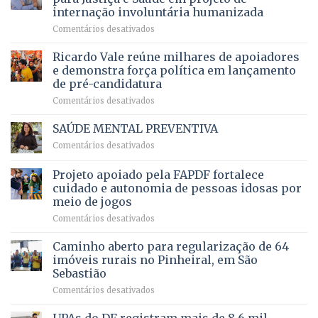
maior
R$
internação involuntária humanizada
campeonato
5,8
em
Comentários desativados
brasileiro
bilhões
Governadora
infantil
em
prevê
de
Ricardo Vale reúne milhares de apoiadores
2025
ampliação
natação
e demonstra força política em lançamento
de
da
de pré-candidatura
orçamento
história
em
Comentários desativados
para
Ricardo
Justiça
Vale
e
SAÚDE MENTAL PREVENTIVA
reúne
Saúde
em
Comentários desativados
milhares
em
SAÚDE
de
projeto
MENTAL
Projeto apoiado pela FAPDF fortalece
apoiadores
de
PREVENTIVA
e
internação
cuidado e autonomia de pessoas idosas por
demonstra
involuntária
meio de jogos
força
humanizada
em
Comentários desativados
política
Projeto
em
apoiado
Caminho aberto para regularização de 64
lançamento
pela
de
imóveis rurais no Pinheiral, em São
FAPDF
pré-
Sebastião
fortalece
candidatura
em
Comentários desativados
cuidado
Caminho
e
aberto
autonomia
UPAs do DF registram mais de 8,6 mil