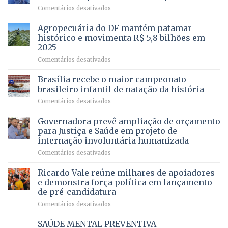
apresenta
em
Comentários desativados
projeto
Com
para
mais
Agropecuária do DF mantém patamar
combater
cirurgias
descontos
histórico e movimenta R$ 5,8 bilhões em
e
ilegais
2025
menos
em
em
Comentários desativados
espera,
contracheques
Agropecuária
Opera
de
do
DF
Brasília recebe o maior campeonato
servidores,
DF
devolve
aposentados
brasileiro infantil de natação da história
mantém
qualidade
e
em
Comentários desativados
patamar
de
pensionistas
Brasília
histórico
vida
do
recebe
Governadora prevê ampliação de orçamento
e
a
DF
o
movimenta
pacientes
para Justiça e Saúde em projeto de
maior
R$
internação involuntária humanizada
campeonato
5,8
em
Comentários desativados
brasileiro
bilhões
Governadora
infantil
em
prevê
de
Ricardo Vale reúne milhares de apoiadores
2025
ampliação
natação
e demonstra força política em lançamento
de
da
de pré-candidatura
orçamento
história
em
Comentários desativados
para
Ricardo
Justiça
Vale
e
SAÚDE MENTAL PREVENTIVA