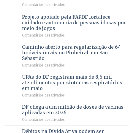
reúne
Saúde
em
Comentários desativados
milhares
em
SAÚDE
de
projeto
MENTAL
Projeto apoiado pela FAPDF fortalece
apoiadores
de
PREVENTIVA
e
internação
cuidado e autonomia de pessoas idosas por
demonstra
involuntária
meio de jogos
força
humanizada
em
Comentários desativados
política
Projeto
em
apoiado
Caminho aberto para regularização de 64
lançamento
pela
de
imóveis rurais no Pinheiral, em São
FAPDF
pré-
Sebastião
fortalece
candidatura
em
Comentários desativados
cuidado
Caminho
e
aberto
autonomia
UPAs do DF registram mais de 8,6 mil
para
de
atendimentos por sintomas respiratórios
regularização
pessoas
em maio
de
idosas
em
Comentários desativados
64
por
UPAs
imóveis
meio
do
rurais
de
DF chega a um milhão de doses de vacinas
DF
no
jogos
aplicadas em 2026
registram
Pinheiral,
em
Comentários desativados
mais
em
DF
de
São
chega
Débitos na Dívida Ativa podem ser
8,6
Sebastião