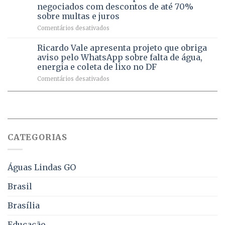
a
mil
negociados com descontos de até 70%
um
atendimentos
sobre multas e juros
milhão
por
em
Comentários desativados
de
sintomas
Débitos
doses
respiratórios
na
de
Ricardo Vale apresenta projeto que obriga
em
Dívida
vacinas
maio
aviso pelo WhatsApp sobre falta de água,
Ativa
aplicadas
energia e coleta de lixo no DF
podem
em
em
Comentários desativados
ser
2026
Ricardo
negociados
Vale
com
apresenta
descontos
projeto
de
que
até
obriga
70%
CATEGORIAS
aviso
sobre
pelo
multas
WhatsApp
e
sobre
juros
Águas Lindas GO
falta
de
Brasil
água,
energia
Brasília
e
coleta
Educação
de