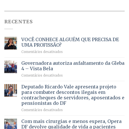
RECENTES
VOCÊ CONHECE ALGUÉM QUE PRECISA DE
UMA PROFISSÃO?
em
Comentários desativados
VOCÊ
CONHECE
Governadora autoriza asfaltamento da Gleba
ALGUÉM
4 – Vista Bela
QUE
em
Comentários desativados
PRECISA
Governadora
DE
autoriza
Deputado Ricardo Vale apresenta projeto
UMA
asfaltamento
PROFISSÃO?
para combater descontos ilegais em
da
contracheques de servidores, aposentados e
Gleba
pensionistas do DF
4
–
em
Comentários desativados
Vista
Deputado
Bela
Ricardo
Com mais cirurgias e menos espera, Opera
Vale
DF devolve qualidade de vida a pacientes