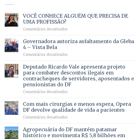
VOCÊ CONHECE ALGUÉM QUE PRECISA DE
UMA PROFISSÃO?
em
Comentários desativados
VOCÊ
CONHECE
Governadora autoriza asfaltamento da Gleba
ALGUÉM
4 – Vista Bela
QUE
em
Comentários desativados
PRECISA
Governadora
DE
autoriza
Deputado Ricardo Vale apresenta projeto
UMA
asfaltamento
PROFISSÃO?
para combater descontos ilegais em
da
contracheques de servidores, aposentados e
Gleba
pensionistas do DF
4
–
em
Comentários desativados
Vista
Deputado
Bela
Ricardo
Com mais cirurgias e menos espera, Opera
Vale
DF devolve qualidade de vida a pacientes
apresenta
em
Comentários desativados
projeto
Com
para
mais
Agropecuária do DF mantém patamar
combater
cirurgias
descontos
histórico e movimenta R$ 5,8 bilhões em
e
ilegais