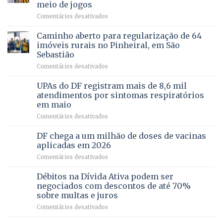
demonstra
involuntária
meio de jogos
força
humanizada
em
Comentários desativados
política
Projeto
em
apoiado
Caminho aberto para regularização de 64
lançamento
pela
de
imóveis rurais no Pinheiral, em São
FAPDF
pré-
Sebastião
fortalece
candidatura
em
Comentários desativados
cuidado
Caminho
e
aberto
autonomia
UPAs do DF registram mais de 8,6 mil
para
de
atendimentos por sintomas respiratórios
regularização
pessoas
em maio
de
idosas
em
Comentários desativados
64
por
UPAs
imóveis
meio
do
rurais
de
DF chega a um milhão de doses de vacinas
DF
no
jogos
aplicadas em 2026
registram
Pinheiral,
em
Comentários desativados
mais
em
DF
de
São
chega
Débitos na Dívida Ativa podem ser
8,6
Sebastião
a
mil
negociados com descontos de até 70%
um
atendimentos
sobre multas e juros
milhão
por
em
Comentários desativados
de
sintomas
Débitos
doses
respiratórios