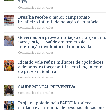
2025
menos
em
em
Comentários desativados
espera,
contracheques
Agropecuária
Opera
de
do
DF
Brasília recebe o maior campeonato
servidores,
DF
devolve
aposentados
brasileiro infantil de natação da história
mantém
qualidade
e
em
Comentários desativados
patamar
de
pensionistas
Brasília
histórico
vida
do
recebe
Governadora prevê ampliação de orçamento
e
a
DF
o
movimenta
pacientes
para Justiça e Saúde em projeto de
maior
R$
internação involuntária humanizada
campeonato
5,8
em
Comentários desativados
brasileiro
bilhões
Governadora
infantil
em
prevê
de
Ricardo Vale reúne milhares de apoiadores
2025
ampliação
natação
e demonstra força política em lançamento
de
da
de pré-candidatura
orçamento
história
em
Comentários desativados
para
Ricardo
Justiça
Vale
e
SAÚDE MENTAL PREVENTIVA
reúne
Saúde
em
Comentários desativados
milhares
em
SAÚDE
de
projeto
MENTAL
Projeto apoiado pela FAPDF fortalece
apoiadores
de
PREVENTIVA
e
internação
cuidado e autonomia de pessoas idosas por