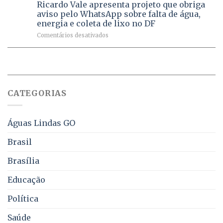
na
de
Ricardo Vale apresenta projeto que obriga
em
Dívida
vacinas
maio
aviso pelo WhatsApp sobre falta de água,
Ativa
aplicadas
energia e coleta de lixo no DF
podem
em
em
Comentários desativados
ser
2026
Ricardo
negociados
Vale
com
apresenta
descontos
projeto
de
que
até
obriga
70%
CATEGORIAS
aviso
sobre
pelo
multas
WhatsApp
e
sobre
juros
Águas Lindas GO
falta
de
Brasil
água,
energia
Brasília
e
coleta
Educação
de
lixo
no
Política
DF
Saúde