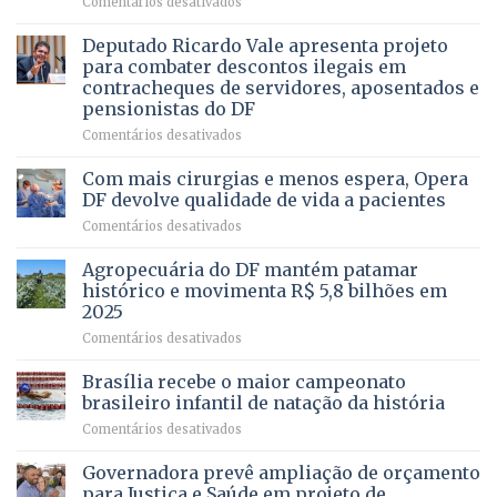
em
Comentários desativados
PRECISA
Governadora
DE
autoriza
Deputado Ricardo Vale apresenta projeto
UMA
asfaltamento
PROFISSÃO?
para combater descontos ilegais em
da
contracheques de servidores, aposentados e
Gleba
pensionistas do DF
4
–
em
Comentários desativados
Vista
Deputado
Bela
Ricardo
Com mais cirurgias e menos espera, Opera
Vale
DF devolve qualidade de vida a pacientes
apresenta
em
Comentários desativados
projeto
Com
para
mais
Agropecuária do DF mantém patamar
combater
cirurgias
descontos
histórico e movimenta R$ 5,8 bilhões em
e
ilegais
2025
menos
em
em
Comentários desativados
espera,
contracheques
Agropecuária
Opera
de
do
DF
Brasília recebe o maior campeonato
servidores,
DF
devolve
aposentados
brasileiro infantil de natação da história
mantém
qualidade
e
em
Comentários desativados
patamar
de
pensionistas
Brasília
histórico
vida
do
recebe
Governadora prevê ampliação de orçamento
e
a
DF
o
movimenta
pacientes
para Justiça e Saúde em projeto de