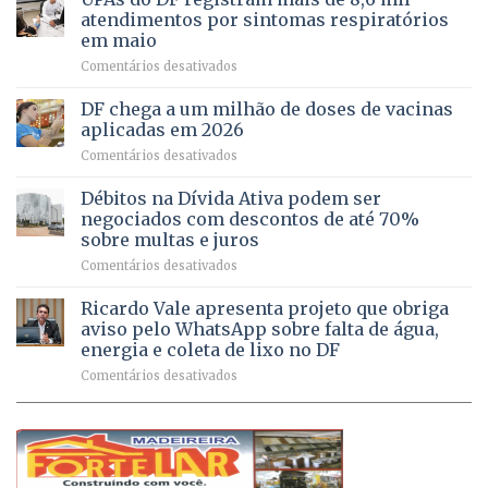
para
de
atendimentos por sintomas respiratórios
regularização
pessoas
em maio
de
idosas
em
Comentários desativados
64
por
UPAs
imóveis
meio
do
rurais
de
DF chega a um milhão de doses de vacinas
DF
no
jogos
aplicadas em 2026
registram
Pinheiral,
em
Comentários desativados
mais
em
DF
de
São
chega
Débitos na Dívida Ativa podem ser
8,6
Sebastião
a
mil
negociados com descontos de até 70%
um
atendimentos
sobre multas e juros
milhão
por
em
Comentários desativados
de
sintomas
Débitos
doses
respiratórios
na
de
Ricardo Vale apresenta projeto que obriga
em
Dívida
vacinas
maio
aviso pelo WhatsApp sobre falta de água,
Ativa
aplicadas
energia e coleta de lixo no DF
podem
em
em
Comentários desativados
ser
2026
Ricardo
negociados
Vale
com
apresenta
descontos
projeto
de
que
até
obriga
70%