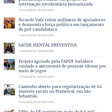
maior
R$
internação involuntária humanizada
campeonato
5,8
em
Comentários desativados
brasileiro
bilhões
Governadora
infantil
em
prevê
de
Ricardo Vale reúne milhares de apoiadores
2025
ampliação
natação
e demonstra força política em lançamento
de
da
de pré-candidatura
orçamento
história
em
Comentários desativados
para
Ricardo
Justiça
Vale
e
SAÚDE MENTAL PREVENTIVA
reúne
Saúde
em
Comentários desativados
milhares
em
SAÚDE
de
projeto
MENTAL
Projeto apoiado pela FAPDF fortalece
apoiadores
de
PREVENTIVA
e
internação
cuidado e autonomia de pessoas idosas por
demonstra
involuntária
meio de jogos
força
humanizada
em
Comentários desativados
política
Projeto
em
apoiado
Caminho aberto para regularização de 64
lançamento
pela
de
imóveis rurais no Pinheiral, em São
FAPDF
pré-
Sebastião
fortalece
candidatura
em
Comentários desativados
cuidado
Caminho
e
aberto
autonomia
UPAs do DF registram mais de 8,6 mil