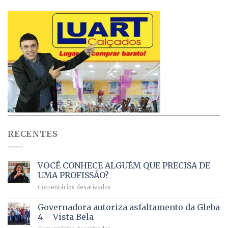
RECENTES
VOCÊ CONHECE ALGUÉM QUE PRECISA DE
UMA PROFISSÃO?
em
Comentários desativados
VOCÊ
CONHECE
Governadora autoriza asfaltamento da Gleba
ALGUÉM
4 – Vista Bela
QUE