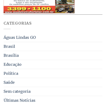
aviso
sobre
pelo
multas
WhatsApp
e
sobre
juros
falta
CATEGORIAS
de
água,
energia
e
Águas Lindas GO
coleta
de
Brasil
lixo
no
Brasília
DF
Educação
Política
Saúde
Sem categoria
Últimas Notícias