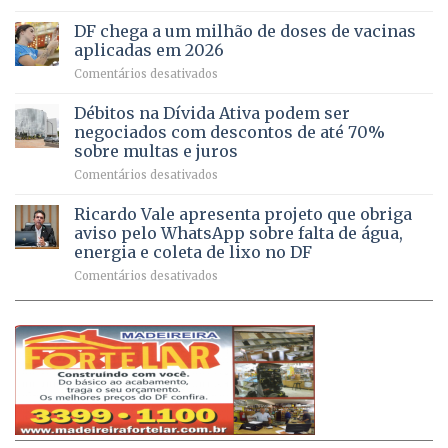
UPAs
imóveis
meio
do
rurais
de
DF chega a um milhão de doses de vacinas
DF
no
jogos
aplicadas em 2026
registram
Pinheiral,
em
Comentários desativados
mais
em
DF
de
São
chega
Débitos na Dívida Ativa podem ser
8,6
Sebastião
a
mil
negociados com descontos de até 70%
um
atendimentos
sobre multas e juros
milhão
por
em
Comentários desativados
de
sintomas
Débitos
doses
respiratórios
na
de
Ricardo Vale apresenta projeto que obriga
em
Dívida
vacinas
maio
aviso pelo WhatsApp sobre falta de água,
Ativa
aplicadas
energia e coleta de lixo no DF
podem
em
em
Comentários desativados
ser
2026
Ricardo
negociados
Vale
com
apresenta
descontos
projeto
de
que
até
obriga
70%
aviso
sobre
pelo
multas
WhatsApp
e
sobre
juros