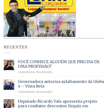
RECENTES
VOCÊ CONHECE ALGUÉM QUE PRECISA DE
UMA PROFISSÃO?
em
Comentários desativados
VOCÊ
CONHECE
Governadora autoriza asfaltamento da Gleba
ALGUÉM
4 – Vista Bela
QUE
em
Comentários desativados
PRECISA
Governadora
DE
autoriza
Deputado Ricardo Vale apresenta projeto
UMA
asfaltamento
PROFISSÃO?
para combater descontos ilegais em