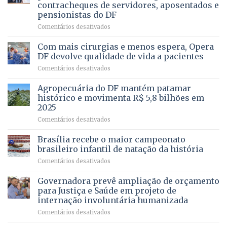
da
contracheques de servidores, aposentados e
Gleba
pensionistas do DF
4
–
em
Comentários desativados
Vista
Deputado
Bela
Ricardo
Com mais cirurgias e menos espera, Opera
Vale
DF devolve qualidade de vida a pacientes
apresenta
em
Comentários desativados
projeto
Com
para
mais
Agropecuária do DF mantém patamar
combater
cirurgias
descontos
histórico e movimenta R$ 5,8 bilhões em
e
ilegais
2025
menos
em
em
Comentários desativados
espera,
contracheques
Agropecuária
Opera
de
do
DF
Brasília recebe o maior campeonato
servidores,
DF
devolve
aposentados
brasileiro infantil de natação da história
mantém
qualidade
e
em
Comentários desativados
patamar
de
pensionistas
Brasília
histórico
vida
do
recebe
Governadora prevê ampliação de orçamento
e
a
DF
o
movimenta
pacientes
para Justiça e Saúde em projeto de
maior
R$
internação involuntária humanizada
campeonato
5,8
em
Comentários desativados
brasileiro
bilhões
Governadora
infantil
em