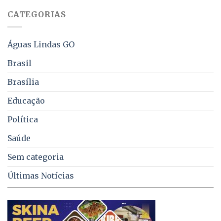
falta
CATEGORIAS
de
água,
energia
e
Águas Lindas GO
coleta
de
Brasil
lixo
no
Brasília
DF
Educação
Política
Saúde
Sem categoria
Últimas Notícias