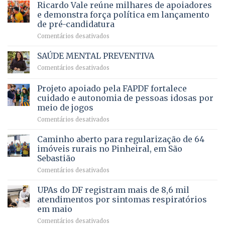
prevê
de
Ricardo Vale reúne milhares de apoiadores
2025
ampliação
natação
e demonstra força política em lançamento
de
da
de pré-candidatura
orçamento
história
em
Comentários desativados
para
Ricardo
Justiça
Vale
e
SAÚDE MENTAL PREVENTIVA
reúne
Saúde
em
Comentários desativados
milhares
em
SAÚDE
de
projeto
MENTAL
Projeto apoiado pela FAPDF fortalece
apoiadores
de
PREVENTIVA
e
internação
cuidado e autonomia de pessoas idosas por
demonstra
involuntária
meio de jogos
força
humanizada
em
Comentários desativados
política
Projeto
em
apoiado
Caminho aberto para regularização de 64
lançamento
pela
de
imóveis rurais no Pinheiral, em São
FAPDF
pré-
Sebastião
fortalece
candidatura
em
Comentários desativados
cuidado
Caminho
e
aberto
autonomia
UPAs do DF registram mais de 8,6 mil
para
de
atendimentos por sintomas respiratórios
regularização
pessoas
em maio
de
idosas
em
Comentários desativados
64
por