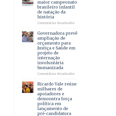
DF
maior campeonato
vida
mantém
brasileiro infantil
a
patamar
de natação da
pacientes
histórico
história
e
movimenta
em
Comentários desativados
R$
Brasília
5,8
recebe
Governadora prevê
bilhões
o
ampliação de
em
maior
orçamento para
2025
campeonato
Justiça e Saúde em
brasileiro
projeto de
infantil
internação
de
involuntária
natação
humanizada
da
história
em
Comentários desativados
Governadora
prevê
Ricardo Vale reúne
ampliação
milhares de
de
apoiadores e
orçamento
demonstra força
para
política em
Justiça
lançamento de
e
pré-candidatura
Saúde