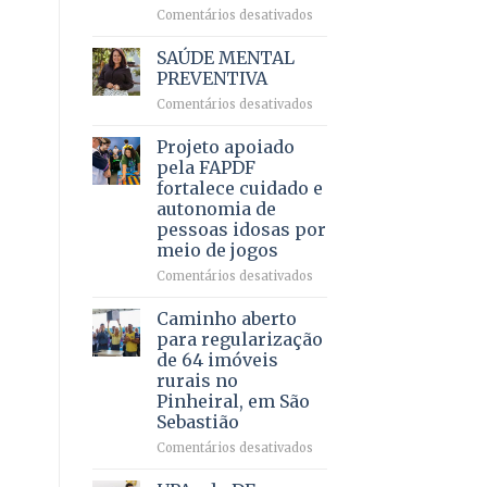
em
em
Comentários desativados
projeto
Ricardo
de
Vale
SAÚDE MENTAL
internação
reúne
PREVENTIVA
involuntária
milhares
humanizada
em
Comentários desativados
de
SAÚDE
apoiadores
MENTAL
Projeto apoiado
e
PREVENTIVA
demonstra
pela FAPDF
força
fortalece cuidado e
política
autonomia de
em
pessoas idosas por
lançamento
meio de jogos
de
pré-
em
Comentários desativados
candidatura
Projeto
apoiado
Caminho aberto
pela
para regularização
FAPDF
de 64 imóveis
fortalece
rurais no
cuidado
Pinheiral, em São
e
Sebastião
autonomia
de
em
Comentários desativados
pessoas
Caminho
idosas
aberto