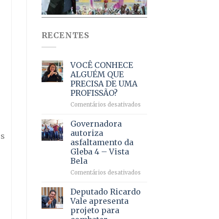
RECENTES
VOCÊ CONHECE
ALGUÉM QUE
PRECISA DE UMA
PROFISSÃO?
em
Comentários desativados
VOCÊ
CONHECE
Governadora
ALGUÉM
autoriza
os
QUE
asfaltamento da
PRECISA
Gleba 4 – Vista
DE
Bela
UMA
PROFISSÃO?
em
Comentários desativados
Governadora
autoriza
Deputado Ricardo
asfaltamento
Vale apresenta
da
projeto para
Gleba