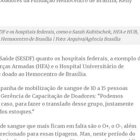
 Doadores da Fundação Hemocentro de Brasília, Kelly
 DF e os hospitais federais, como o Sarah Kubitschek, HFA e HUB,
emocentro de Brasília | Foto: Arquivo/Agência Brasília
 Saúde (SESDF) quanto os hospitais federais, a exemplo 
rças Armadas (HFA) e o Hospital Universitário de
 doado ao Hemocentro de Brasília.
panha de mobilização de sangue de 10 a 15 pessoas
 Gerência de Capacitação de Doadores: “Podemos
o caso, para fazer o translado desse grupo, justamente
os estoques.”
 de sangue que mais ficam em falta são o O+, o O-, além
direcionado para essas tipagens. Mas, neste período do