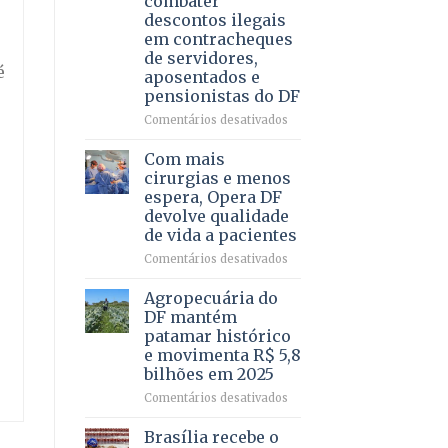
combater
4
descontos ilegais
–
em contracheques
Vista
de servidores,
Bela
é
aposentados e
pensionistas do DF
em
Comentários desativados
Deputado
Ricardo
Com mais
Vale
cirurgias e menos
apresenta
espera, Opera DF
projeto
devolve qualidade
para
de vida a pacientes
combater
descontos
em
Comentários desativados
ilegais
Com
em
mais
Agropecuária do
contracheques
cirurgias
DF mantém
de
e
patamar histórico
servidores,
menos
e movimenta R$ 5,8
aposentados
espera,
bilhões em 2025
e
Opera
pensionistas
DF
em
Comentários desativados
do
devolve
Agropecuária
DF
qualidade
do
Brasília recebe o
de