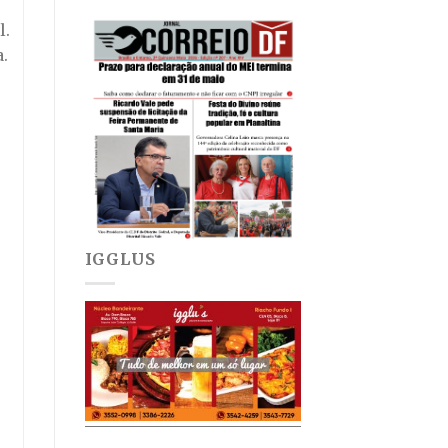
l.
.
IGGLUS
e