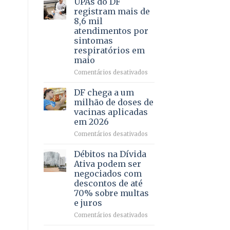
UPAs do DF
por
para
registram mais de
meio
regularização
8,6 mil
de
de
atendimentos por
jogos
64
sintomas
imóveis
respiratórios em
rurais
maio
no
Pinheiral,
em
Comentários desativados
em
UPAs
São
do
DF chega a um
Sebastião
DF
milhão de doses de
registram
vacinas aplicadas
mais
em 2026
de
8,6
em
Comentários desativados
mil
DF
atendimentos
chega
Débitos na Dívida
por
a
Ativa podem ser
sintomas
um
negociados com
respiratórios
milhão
descontos de até
em
de
70% sobre multas
maio
doses
e juros
de
vacinas
em
Comentários desativados
aplicadas
Débitos
em