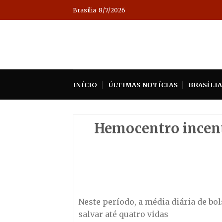
Skip
Brasília
8/7/2026
to
content
INÍCIO
ÚLTIMAS NOTÍCIAS
BRASÍLI
Hemocentro incent
Neste período, a média diária de bo
salvar até quatro vidas