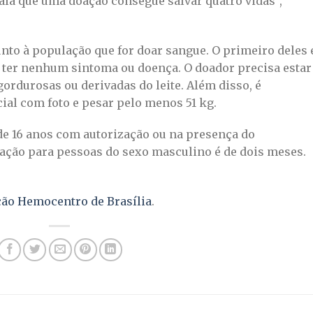
ala que uma doação consegue salvar quatro vidas”,
unto à população que for doar sangue. O primeiro deles 
o ter nenhum sintoma ou doença. O doador precisa estar
ordurosas ou derivadas do leite. Além disso, é
ial com foto e pesar pelo menos 51 kg.
de 16 anos com autorização ou na presença do
oação para pessoas do sexo masculino é de dois meses.
ção Hemocentro de Brasília
.