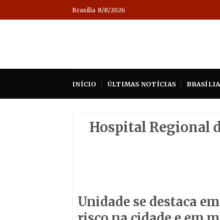
Skip
Brasília
8/8/2026
to
content
INÍCIO
ÚLTIMAS NOTÍCIAS
BRASÍLI
Hospital Regional d
Unidade se destaca em 
risco na cidade e em 