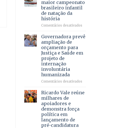
DF
maior campeonato
vida
mantém
brasileiro infantil
a
patamar
de natação da
pacientes
histórico
história
e
movimenta
em
Comentários desativados
R$
Brasília
5,8
recebe
Governadora prevê
bilhões
o
ampliação de
em
maior
orçamento para
2025
campeonato
Justiça e Saúde em
brasileiro
projeto de
infantil
internação
de
involuntária
natação
humanizada
da
história
em
Comentários desativados
Governadora
prevê
Ricardo Vale reúne
ampliação
milhares de
de
apoiadores e
orçamento
demonstra força
para
política em
Justiça
lançamento de
e
pré-candidatura
Saúde