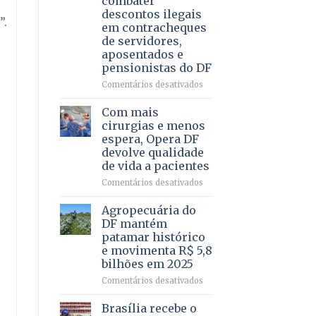
combater
4
descontos ilegais
–
”.
em contracheques
Vista
de servidores,
Bela
aposentados e
pensionistas do DF
em
Comentários desativados
Deputado
Ricardo
Com mais
Vale
cirurgias e menos
apresenta
espera, Opera DF
projeto
devolve qualidade
para
de vida a pacientes
combater
descontos
em
Comentários desativados
ilegais
Com
em
mais
Agropecuária do
contracheques
cirurgias
DF mantém
de
e
patamar histórico
servidores,
menos
e movimenta R$ 5,8
aposentados
espera,
bilhões em 2025
e
Opera
pensionistas
DF
em
Comentários desativados
do
devolve
Agropecuária
DF
qualidade
do
Brasília recebe o
de