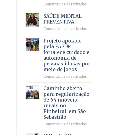
em
em
Comentários desativados
projeto
Ricardo
de
Vale
SAÚDE MENTAL
internação
reúne
PREVENTIVA
involuntária
milhares
humanizada
em
Comentários desativados
de
SAÚDE
apoiadores
MENTAL
Projeto apoiado
e
PREVENTIVA
demonstra
pela FAPDF
força
fortalece cuidado e
política
autonomia de
em
pessoas idosas por
lançamento
meio de jogos
de
pré-
em
Comentários desativados
candidatura
Projeto
apoiado
Caminho aberto
pela
para regularização
FAPDF
de 64 imóveis
fortalece
rurais no
cuidado
Pinheiral, em São
e
Sebastião
autonomia
de
em
Comentários desativados
pessoas
Caminho
idosas
aberto