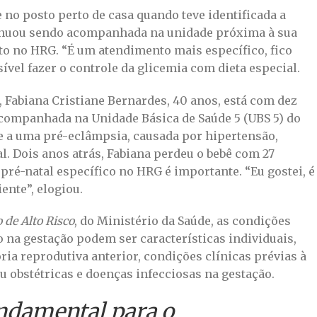
no posto perto de casa quando teve identificada a
inuou sendo acompanhada na unidade próxima à sua
to no HRG. “É um atendimento mais específico, fico
ssível fazer o controle da glicemia com dieta especial.
 Fabiana Cristiane Bernardes, 40 anos, está com dez
companhada na Unidade Básica de Saúde 5 (UBS 5) do
e a uma pré-eclâmpsia, causada por hipertensão,
l. Dois anos atrás, Fabiana perdeu o bebê com 27
 pré-natal específico no HRG é importante. “Eu gostei, é
nte”, elogiou.
 de Alto Risco
, do Ministério da Saúde, as condições
co na gestação podem ser características individuais,
ia reprodutiva anterior, condições clínicas prévias à
ou obstétricas e doenças infecciosas na gestação.
undamental para o