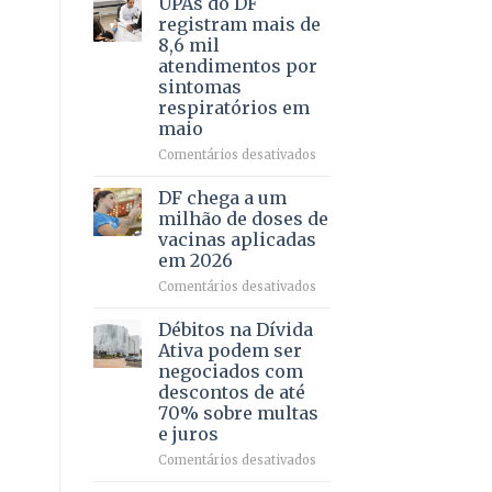
UPAs do DF
por
para
registram mais de
meio
regularização
8,6 mil
de
de
atendimentos por
jogos
64
sintomas
imóveis
respiratórios em
rurais
maio
no
Pinheiral,
em
Comentários desativados
em
UPAs
São
do
DF chega a um
Sebastião
DF
milhão de doses de
registram
vacinas aplicadas
mais
em 2026
de
8,6
em
Comentários desativados
mil
DF
atendimentos
chega
Débitos na Dívida
por
a
Ativa podem ser
sintomas
um
negociados com
respiratórios
milhão
descontos de até
em
de
70% sobre multas
maio
doses
e juros
de
vacinas
em
Comentários desativados
aplicadas
Débitos
em