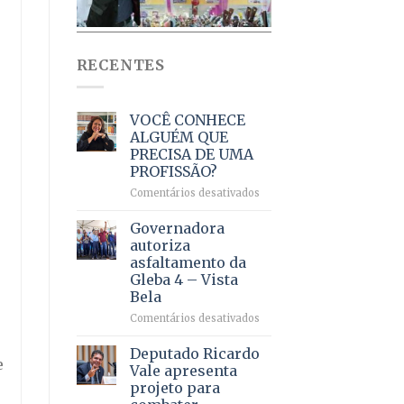
RECENTES
VOCÊ CONHECE
ALGUÉM QUE
PRECISA DE UMA
PROFISSÃO?
em
Comentários desativados
VOCÊ
CONHECE
Governadora
ALGUÉM
autoriza
QUE
asfaltamento da
PRECISA
Gleba 4 – Vista
DE
Bela
UMA
PROFISSÃO?
em
Comentários desativados
Governadora
autoriza
Deputado Ricardo
e
asfaltamento
Vale apresenta
da
e
projeto para
Gleba