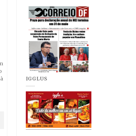
o
em
o
 à
IGGLUS